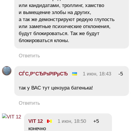
или кандидатами, троллинг, хамство
и вымещение злобы на других,
а так же демонстрируют редкую глупость
или заметные психические отклонения,
будут блокироваться. Так же будут
блокироваться клоны.
Ответить
СЃС‚Р°СЂРѕРІРµСЂ
1 июн, 18:43
-5
так у ВАС тут цензура батенька!
Ответить
VIT 12
1 июн, 18:50
+5
конечно