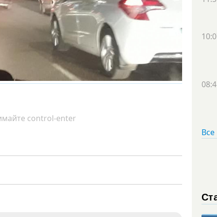
10:0
08:4
майте control-enter
Все
Ст