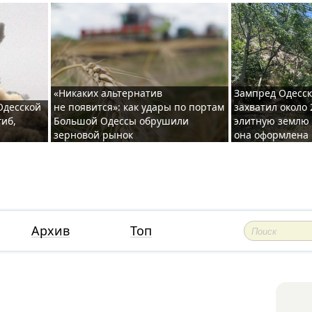
«Никаких альтернатив
Зампред Одесск
 Одесской
не появится»: как удары по портам
захватил около 
гиб,
Большой Одессы обрушили
элитную землю 
зерновой рынок
она оформлена 
Архив
Топ