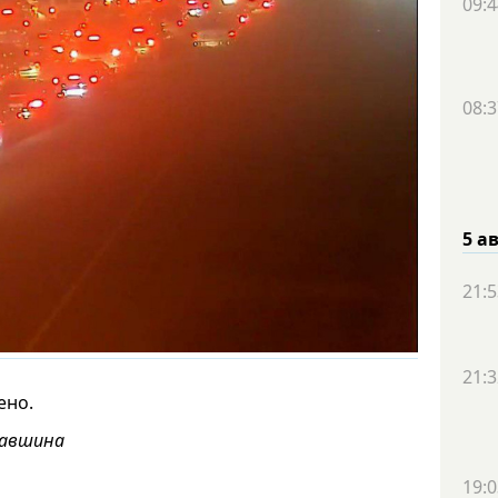
09:4
08:3
5 а
21:5
21:3
ено.
Гавшина
19:0