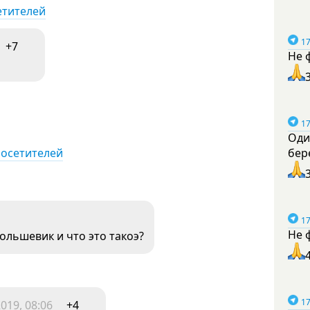
етителей
17
+7
Не 
17
Оди
бер
посетителей
17
Не 
большевик и что это такоэ?
17
019, 08:06
+4