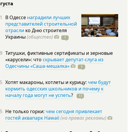
вгуста
1
В Одессе
наградили лучших
представителей строительной
отрасли
ко Дню строителя
Украины
(общество)
1
9
Титушки, фиктивные сертификаты и зерновые
«карусели»: что
скрывает депутат-слуга из
Одесчины «Саша-мешалка»
3
5
Хотят макароны, котлеты и курицу:
чем будут
кормить одесских школьников и почему к
началу года могут не успеть
?
13
5
Не только горки:
чем сегодня привлекает
гостей аквапарк Hawaii
(на правах рекламы)