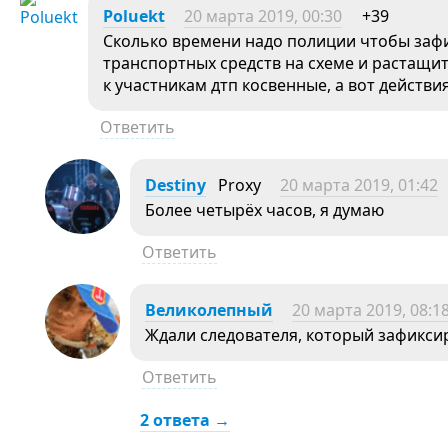
Poluekt
20 марта 2019, 00:30
+39
Сколько времени надо полиции чтобы заф
транспортных средств на схеме и растащи
к участникам дтп косвенные, а вот действ
Ответить
Destiny
Proxy
20 марта 2019, 01:42
Более четырёх часов, я думаю
Ответить
Великолепный
20 марта 2019, 08:1
Ждали следователя, который зафиксир
Ответить
2 ответа →