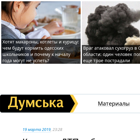
Хотят макароны, котлеты и курицу:
чем будут кормить одесских
Враг атаковал сухогруз в
школьников и почему к началу
области: один человек по
года могут не успеть?
еще трое пострадали
Материалы
19 марта 2019
, 23:28