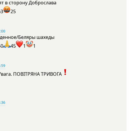
ят в сторону Доброслава
63
25
:00
денное/Беляры шахеды
50
45
1
1
:59
Увага. ПОВІТРЯНА ТРИВОГА
1
:36