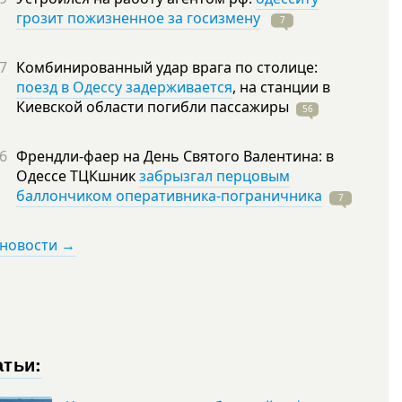
грозит пожизненное за госизмену
7
7
Комбинированный удар врага по столице:
поезд в Одессу задерживается
, на станции в
Киевской области погибли
пассажиры
56
6
Френдли-фаер на День Святого Валентина: в
Одессе ТЦКшник
забрызгал перцовым
баллончиком оперативника-пограничника
7
 новости →
атьи: