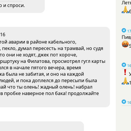
Лет
о и спроси.
17
16
Пив
той аварии в районе кабельного,
пекло, думал пересесть на трамвай, но судя
то они не ходят, джек пот короче,
аршртуку на Филатова, просмотрел гугл карты
16
ился в начале пятого вечера, время
ка была не забитая, и оно на каждой
 людей, и пока доплелся до пересыпи была
най что ты олень! жадный олень! набрал
л в пробке наверное пол бака! продолжайте
16