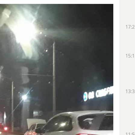
17:2
15:1
13:3
11:5