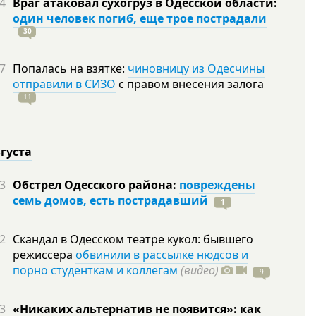
4
Враг атаковал сухогруз в Одесской области:
один человек погиб, еще трое пострадали
30
7
Попалась на взятке:
чиновницу из Одесчины
отправили в СИЗО
с правом внесения залога
11
вгуста
3
Обстрел Одесского района:
повреждены
семь домов, есть пострадавший
1
2
Скандал в Одесском театре кукол: бывшего
режиссера
обвинили в рассылке нюдсов и
порно студенткам и коллегам
(видео)
9
3
«Никаких альтернатив не появится»: как