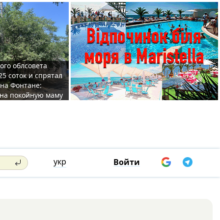
ого облсовета
25 соток и спрятал
на Фонтане:
на покойную маму
укр
Войти