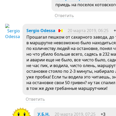
приедь на поселок котовског
Ответить
Sergio Odessa
20 марта 2019, 06:25
+
Прошагал пешком от сахарного завода, до 
в маршрутке невозможно было находиться, 
по количеству людей на остановке, понял ч
но что убило больше всего, садясь в 232 м
и аварии еще не было, все чисто было, сад
не час пик, и водила, чисто олень, маршрут
остановке стояло по 2-3 минуты, набирало
уже пробка! Если ты водила это читаешь, з
на остановке свои 50 гривен? ну так спали
в том же духе гребанные маршрутчики!
Ответить
У.Б.Н.
20 марта 2019, 07:25
+3