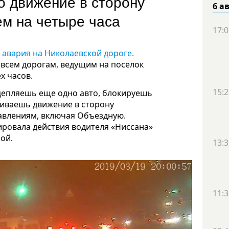
о движение в сторону
6 а
 чем на четыре часа
17:0
 авария на Николаевской дороге.
 всем дорогам, ведущим на поселок
х часов.
15:2
цепляешь еще одно авто, блокируешь
ливаешь движение в сторону
авлениям, включая Объездную.
ировала действия водителя «Ниссана»
ой.
13:3
11:3