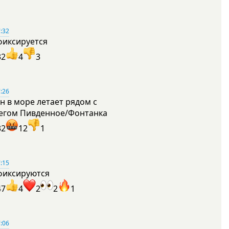
:32
фиксируется
32
4
3
:26
н в море летает рядом с
егом Пивденное/Фонтанка
32
12
1
:15
фиксируются
47
4
2
2
1
:06