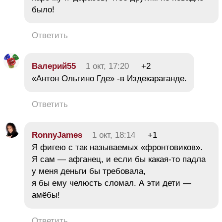
было!
Ответить
Валерий55
1 окт, 17:20
+2
«Антон Ольгино Где» -в Издекараганде.
Ответить
RonnyJames
1 окт, 18:14
+1
Я фигею с так называемых «фронтовиков».
Я сам — афганец, и если бы какая-то падла
у меня деньги бы требовала,
я бы ему челюсть сломал. А эти дети —
амёбы!
Ответить