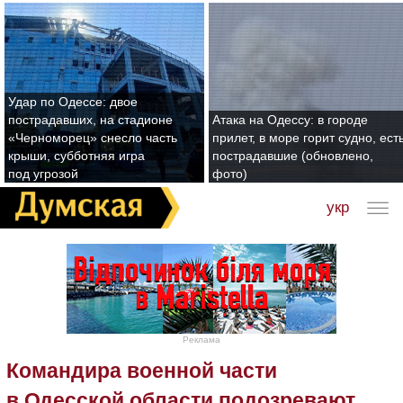
Удар по Одессе: двое
пострадавших, на стадионе
Атака на Одессу: в городе
«Черноморец» снесло часть
прилет, в море горит судно, ест
крыши, субботняя игра
пострадавшие (обновлено,
под угрозой
фото)
укр
Реклама
Командира военной части
в Одесской области подозревают