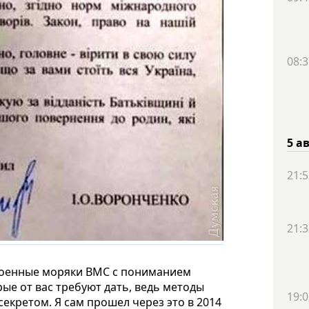
08:3
5 а
21:5
21:3
 военные моряки ВМС с пониманием
ые от вас требуют дать, ведь методы
19:0
секретом. Я сам прошел через это в 2014