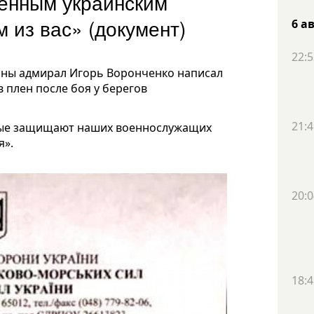
енным украинским
 из вас» (документ)
6 а
22:5
ны адмирал Игорь Воронченко написал
 плен после боя у берегов
21:4
орые защищают наших военнослужащих
я».
20:0
18:4