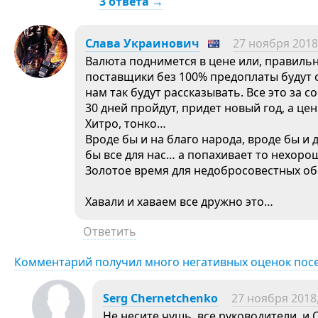
3 ответа →
Слава Украинович
27 ноября 2018,
Валюта поднимется в цене или, правильн
поставщики без 100% предоплаты будут 
нам так будут рассказывать. Все это за с
30 дней пройдут, придет новый год, а це
Хитро, тонко…
Вроде бы и на благо народа, вроде бы и 
бы все для нас… а попахивает то нехоро
Золотое время для недобросовестных об
Хавали и хаваем все дружно это…
Ответить
Комментарий получил много негативных оценок пос
Serg Chernetchenko
27 ноября 2018,
Не несите чушь, все руководители, и