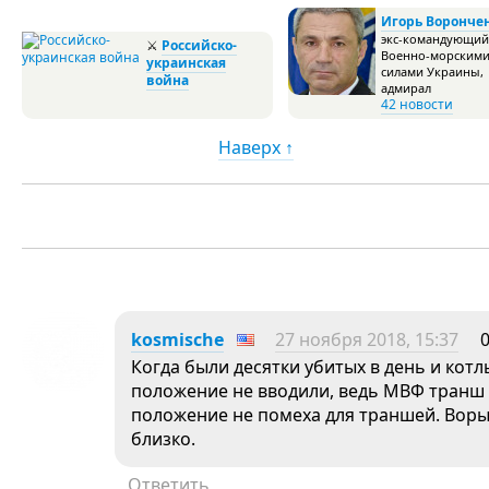
Игорь Воронче
экс-командующий
⚔
Российско-
Военно-морским
украинская
силами Украины,
война
адмирал
42 новости
Наверх ↑
kosmische
27 ноября 2018, 15:37
Когда были десятки убитых в день и котл
положение не вводили, ведь МВФ транш н
положение не помеха для траншей. Воры
близко.
Ответить