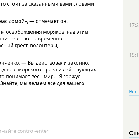
 что стоит за сказанными вами словами
вас домой», — отмечает он.
17:2
для освобождения моряков: над этим
инистерство по временно
сный крест, волонтеры,
15:1
нченко. — Вы действовали законно,
одного морского права и действующих
это понимает весь мир… Я горжусь
 Знайте, мы делаем все для вашего
Все
майте control-enter
Ст