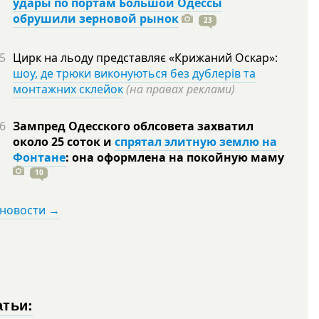
удары по портам Большой Одессы
обрушили зерновой рынок
23
5
Цирк на льоду представляє «Крижаний Оскар»:
шоу, де трюки виконуються без дублерів та
монтажних склейок
(на правах реклами)
6
Зампред Одесского облсовета захватил
около 25 соток и
спрятал элитную землю на
Фонтане
: она оформлена на покойную
маму
10
 новости →
атьи: