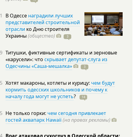
1
В Одессе
наградили лучших
представителей строительной
отрасли
ко Дню строителя
Украины
(общество)
3
9
Титушки, фиктивные сертификаты и зерновые
«карусели»: что
скрывает депутат-слуга из
Одесчины «Саша-мешалка»
3
5
Хотят макароны, котлеты и курицу:
чем будут
кормить одесских школьников и почему к
началу года могут не успеть
?
14
5
Не только горки:
чем сегодня привлекает
гостей аквапарк Hawaii
(на правах рекламы)
4
Враг атаковал сухогруз в Одесской области: