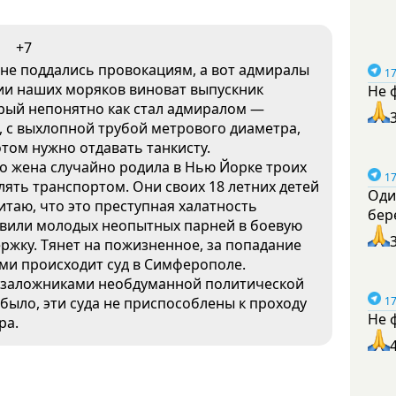
+7
не поддались провокациям, а вот адмиралы
17
ии наших моряков виноват выпускник
Не 
рый непонятно как стал адмиралом —
, с выхлопной трубой метрового диаметра,
отом нужно отдавать танкисту.
го жена случайно родила в Нью Йорке троих
17
ять транспортом. Они своих 18 летних детей
Оди
читаю, что это преступная халатность
бер
авили молодых неопытных парней в боевую
ржку. Тянет на пожизненное, за попадание
ыми происходит суд в Симферополе.
и заложниками необдуманной политической
было, эти суда не приспособлены к проходу
17
Не 
ра.