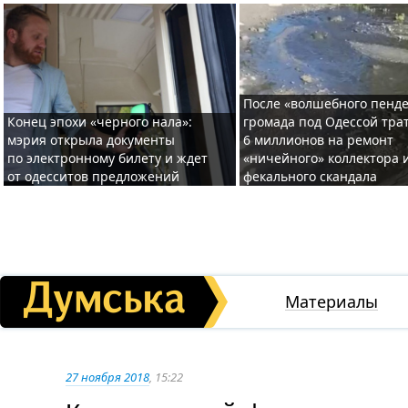
После «волшебного пенде
Конец эпохи «черного нала»:
громада под Одессой тра
мэрия открыла документы
6 миллионов на ремонт
по электронному билету и ждет
«ничейного» коллектора и
от одесситов предложений
фекального скандала
Материалы
27 ноября 2018
, 15:22