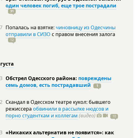
один человек погиб, еще трое пострадали
31
7
Попалась на взятке:
чиновницу из Одесчины
отправили в СИЗО
с правом внесения залога
12
вгуста
3
Обстрел Одесского района:
повреждены
семь домов, есть пострадавший
1
2
Скандал в Одесском театре кукол: бывшего
режиссера
обвинили в рассылке нюдсов и
порно студенткам и коллегам
(видео)
10
3
«Никаких альтернатив не появится»: как