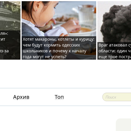
ля»:
тит
Хотят макароны, котлеты и курицу:
чем будут кормить одесских
Враг атаковал с
з-за
школьников и почему к началу
области: один ч
года могут не успеть?
еще трое постр
Архив
Топ