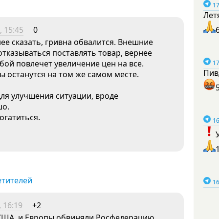
17
Лет
 15:45
0
ее сказать, гривна обвалится. Внешние
отказываться поставлять товар, вернее
обой повлечет увеличение цен на все.
17
Пив
ны останутся на том же самом месте.
для улучшения ситуации, вроде
шо.
огатиться.
16
етителей
16
 16:19
+2
 США, и Европы обвиняли Росфедерацию.