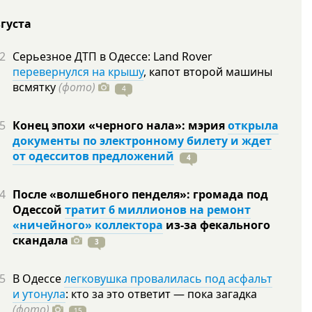
вгуста
2
Серьезное ДТП в Одессе: Land Rover
перевернулся на крышу
, капот второй машины
всмятку
(фото)
4
5
Конец эпохи «черного нала»: мэрия
открыла
документы по электронному билету и ждет
от одесситов предложений
4
4
После «волшебного пенделя»: громада под
Одессой
тратит 6 миллионов на ремонт
«ничейного» коллектора
из-за фекального
скандала
3
5
В Одессе
легковушка провалилась под асфальт
и утонула
: кто за это ответит — пока загадка
(фото)
15