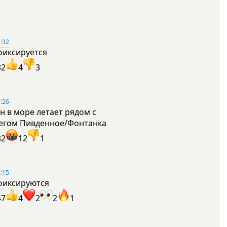
:32
фиксируется
32
4
3
:26
н в море летает рядом с
егом Пивденное/Фонтанка
32
12
1
:15
фиксируются
47
4
2
2
1