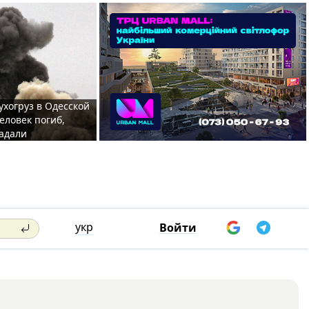
ухогруз в Одесской
еловек погиб,
адали
укр
Войти