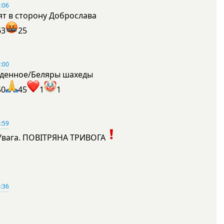
:06
ят в сторону Доброслава
63
25
:00
денное/Беляры шахеды
50
45
1
1
:59
Увага. ПОВІТРЯНА ТРИВОГА
1
:36