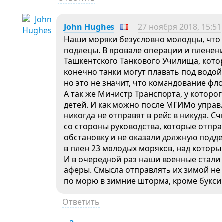
John Hughes
27 ноября 2018, 15:51
Наши моряки безусловно молодцы, что 
подлецы. В провале операции и пленен
Ташкентского Танкового Училища, кото
конечно танки могут плавать под водой
но это не значит, что командование фл
А так же Министр Транспорта, у которо
детей. И как можно после МГИМо управл
никогда не отправят в рейс в никуда. С
со стороны руководства, которые отпр
обстановку и не оказали должную подде
в плен 23 молодых моряков, над котор
И в очередной раз наши военные стал
аферы. Смысла отправлять их зимой не 
по морю в зимние шторма, кроме букси
Ответить