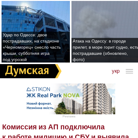
Удар по Одессе: двое
пострадавших, на стадионе
Атака на Одессу: в городе
«Черноморец» снесло часть
прилет, в море горит судно, ест
крыши, субботняя игра
пострадавшие (обновлено,
под угрозой
фото)
укр
Реклама
Комиссия из АП подключила
к работе милицию и СБУ и выявила