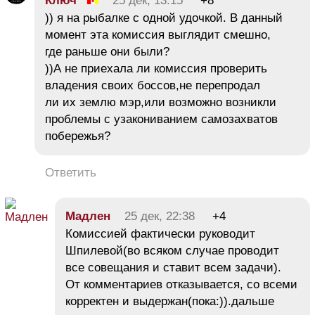
Ключ
25 дек, 13:15
+8
)) я на рыбалке с одной удочкой. В данный
момент эта комиссия выглядит смешно,
где раньше они были?
))А не приехала ли комиссия проверить
владения своих боссов,не перепродал
ли их землю мэр,или возможно возникли
проблемы с узакониванием самозахватов
побережья?
Ответить
Мадлен
25 дек, 22:38
+4
Комиссией фактически руководит
Шпилевой(во всяком случае проводит
все совещания и ставит всем задачи).
От комментариев отказывается, со всеми
корректен и выдержан(пока:)).дальше