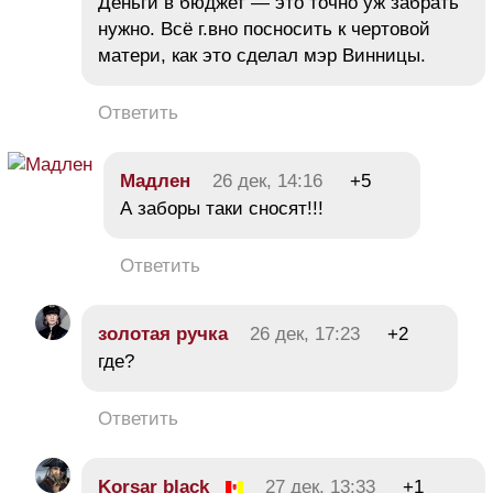
Деньги в бюджет — это точно уж забрать
нужно. Всё г.вно посносить к чертовой
матери, как это сделал мэр Винницы.
Ответить
Мадлен
26 дек, 14:16
+5
А заборы таки сносят!!!
Ответить
золотая ручка
26 дек, 17:23
+2
где?
Ответить
Korsar black
27 дек, 13:33
+1