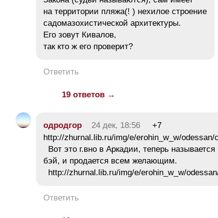
на территории пляжа(! ) нехилое строение
садомазохистической архитектуры.
Его зовут Кивалов,
так кто ж его проверит?
Ответить
19 ответов →
одродгор
24 дек, 18:56
+7
http://zhurnal.lib.ru/img/e/erohin_w_w/odessan
Вот это г.вно в Аркадии, теперь называется
бэй, и продается всем желающим.
http://zhurnal.lib.ru/img/e/erohin_w_w/odessan
Ответить