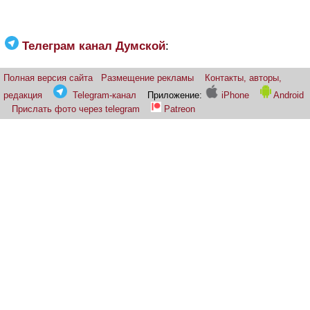
Телеграм канал Думской
:
Полная версия сайта
Размещение рекламы
Контакты, авторы,
редакция
Telegram-канал
Приложение:
iPhone
Android
Прислать фото через telegram
Patreon