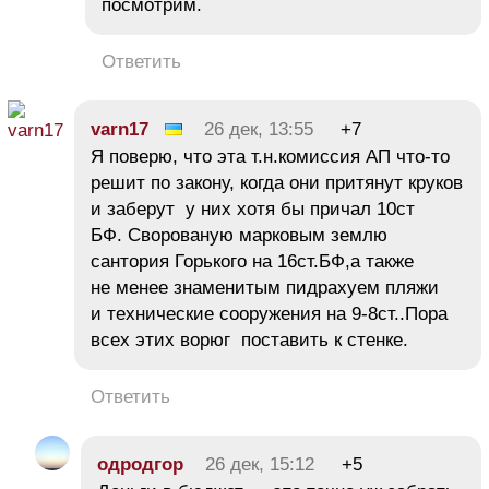
посмотрим.
Ответить
varn17
26 дек, 13:55
+7
Я поверю, что эта т.н.комиссия АП что-то
решит по закону, когда они притянут круков
и заберут у них хотя бы причал 10ст
БФ. Сворованую марковым землю
сантория Горького на 16ст.БФ,а также
не менее знаменитым пидрахуем пляжи
и технические сооружения на 9-8ст..Пора
всех этих ворюг поставить к стенке.
Ответить
одродгор
26 дек, 15:12
+5