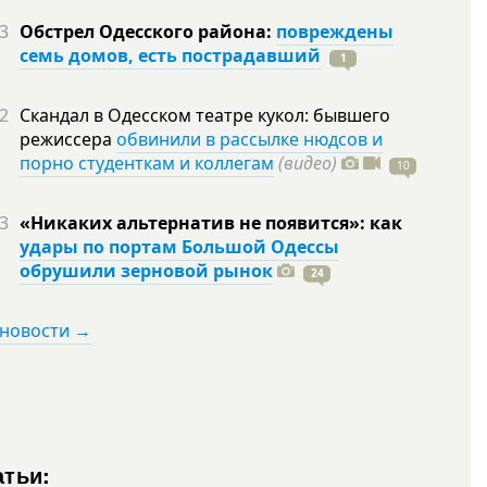
3
Обстрел Одесского района:
повреждены
семь домов, есть пострадавший
1
2
Скандал в Одесском театре кукол: бывшего
режиссера
обвинили в рассылке нюдсов и
порно студенткам и коллегам
(видео)
10
3
«Никаких альтернатив не появится»: как
удары по портам Большой Одессы
обрушили зерновой рынок
24
 новости →
атьи: