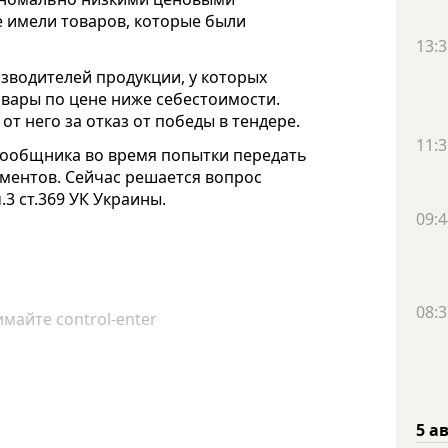
 имели товаров, которые были
13:3
зводителей продукции, у которых
овары по цене ниже себестоимости.
от него за отказ от победы в тендере.
11:3
сообщника во время попытки передать
ментов. Сейчас решается вопрос
3 ст.369 УК Украины.
09:4
08:3
майте control-enter
5 а