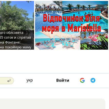
ого облсовета
25 соток и спрятал
на Фонтане:
на покойную маму
укр
Войти