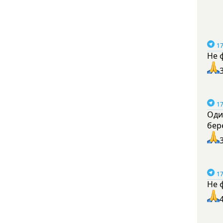
17
Не 
17
Оди
бер
17
Не 