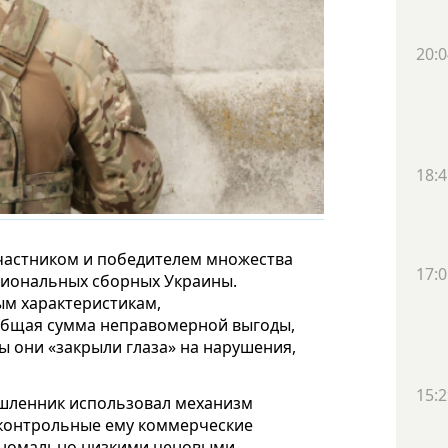
20:0
18:4
частником и победителем множества
17:0
ациональных сборных Украины.
ым характеристикам,
 Общая сумма неправомерной выгоды,
ы они «закрыли глаза» на нарушения,
15:2
ышленник использовал механизм
дконтрольные ему коммерческие
 аномально низкими ценовыми