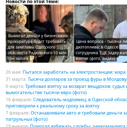
Новости по этой теме:
Вымогал деньги у бизнесмена:
прокуратура будет требовать
Цена вопроса - тысяча л
для замглавы Одесского
дизтоплива: в Одессе
облсовета Радковского 10 млн
сотрудника ТЦК задержал
грн залога
взятке (фото, видео)
26 мая:
Пытался заработать на электростанции: мэра 
31 марта:
Тысяча долларов за проезд фуры в Молдову
6 марта:
Требовал взятку за возврат вещдоков: судья
вымогательстве тысячи евро (фото)
16 февраля:
Следователь-мздоимец: в Одесской обла
приговорили к реальному сроку за взятку
7 февраля:
Останавливали авто и требовали деньги за
патрульных (фото)
19 января:
Помогал избежать службы: замкомандира 