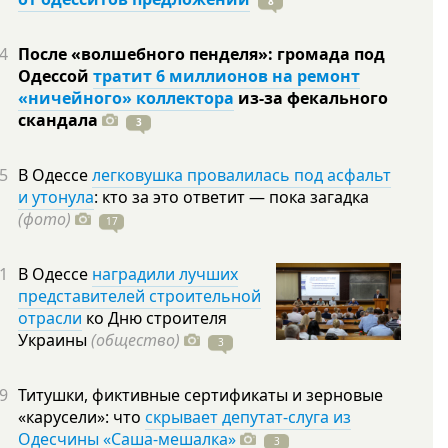
8
4
После «волшебного пенделя»: громада под
Одессой
тратит 6 миллионов на ремонт
«ничейного» коллектора
из-за фекального
скандала
3
5
В Одессе
легковушка провалилась под асфальт
и утонула
: кто за это ответит — пока загадка
(фото)
17
1
В Одессе
наградили лучших
представителей строительной
отрасли
ко Дню строителя
Украины
(общество)
3
9
Титушки, фиктивные сертификаты и зерновые
«карусели»: что
скрывает депутат-слуга из
Одесчины «Саша-мешалка»
3