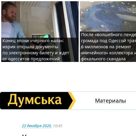
После «волшебного пенде
Конец эпохи «черного нала»:
громада под Одессой тра
мэрия открыла документы
6 миллионов на ремонт
по электронному билету и ждет
«ничейного» коллектора и
от одесситов предложений
фекального скандала
Материалы
22 декабря 2020
, 10:45