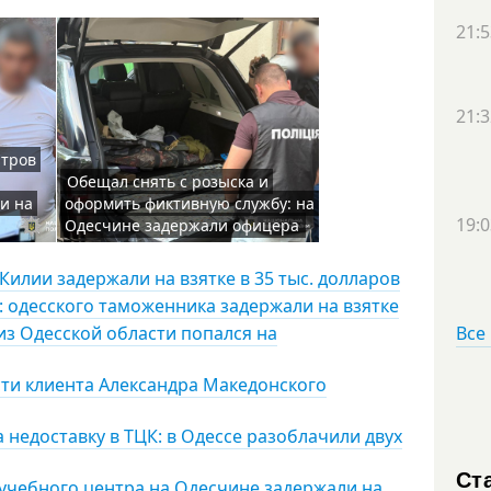
21:5
21:3
итров
Обещал снять с розыска и
и на
оформить фиктивную службу: на
19:0
Одесчине задержали офицера
Килии задержали на взятке в 35 тыс. долларов
: одесского таможенника задержали на взятке
 из Одесской области попался на
Все
сти клиента Александра Македонского
 недоставку в ТЦК: в Одессе разоблачили двух
Ст
учебного центра на Одесчине задержали на