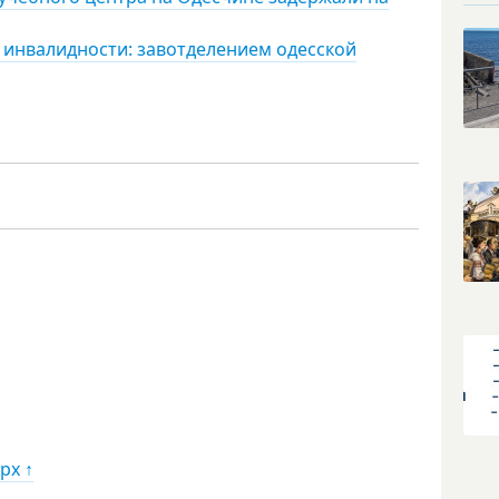
е инвалидности: завотделением одесской
рх ↑