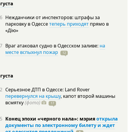
вгуста
6
Нежданчики от инспекторов: штрафы за
парковку в Одессе
теперь приходят
прямо в
«Дію»
7
Враг атаковал судно в Одесском заливе:
на
месте вспыхнул пожар
12
вгуста
2
Серьезное ДТП в Одессе: Land Rover
перевернулся на крышу
, капот второй машины
всмятку
(фото)
17
5
Конец эпохи «черного нала»: мэрия
открыла
документы по электронному билету и ждет
от одесситов предложений