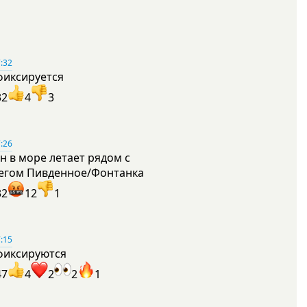
:32
фиксируется
32
4
3
:26
н в море летает рядом с
егом Пивденное/Фонтанка
32
12
1
:15
фиксируются
47
4
2
2
1