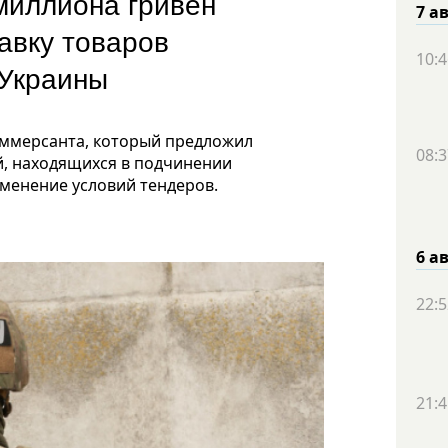
миллиона гривен
7 а
тавку товаров
10:4
 Украины
оммерсанта, который предложил
08:3
, находящихся в подчинении
зменение условий тендеров.
6 а
22:5
21:4