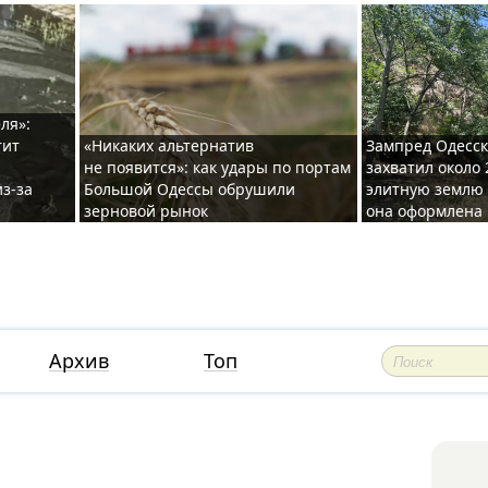
ля»:
тит
«Никаких альтернатив
Зампред Одесск
не появится»: как удары по портам
захватил около 
з-за
Большой Одессы обрушили
элитную землю 
зерновой рынок
она оформлена 
Архив
Топ