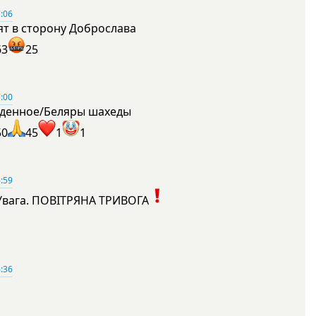
:06
ят в сторону Доброслава
63
25
:00
денное/Беляры шахеды
50
45
1
1
:59
Увага. ПОВІТРЯНА ТРИВОГА
1
:36