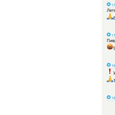
17
Лет
17
Пив
16
16