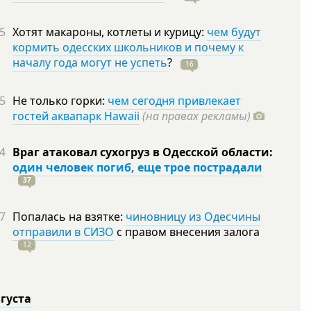
5
Хотят макароны, котлеты и курицу:
чем будут
кормить одесских школьников и почему к
началу года могут не успеть
?
16
5
Не только горки:
чем сегодня привлекает
гостей аквапарк Hawaii
(на правах рекламы)
4
Враг атаковал сухогруз в Одесской области:
один человек погиб, еще трое пострадали
37
7
Попалась на взятке:
чиновницу из Одесчины
отправили в СИЗО
с правом внесения залога
12
вгуста