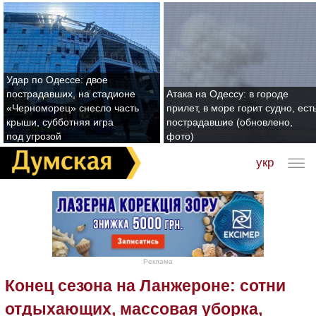
Удар по Одессе: двое
пострадавших, на стадионе
Атака на Одессу: в городе
«Черноморец» снесло часть
прилет, в море горит судно, ест
крыши, субботняя игра
пострадавшие (обновлено,
под угрозой
фото)
укр
Реклама
Конец сезона на Ланжероне: сотни
отдыхающих, массовая уборка,