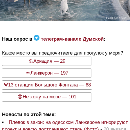
Наш опрос в
телеграм-канале Думской
:
Какое место вы предпочитаете для прогулок у моря?
💪Аркадия — 29
🦈Ланжерон — 197
🦀13 станция Большого Фонтана — 68
😎Не хожу на море — 101
Новости по этой теме:
Плевок в закон: на одесском Ланжероне игнорируют
проект и вовсю достраивают отель (фото)
-
20 января