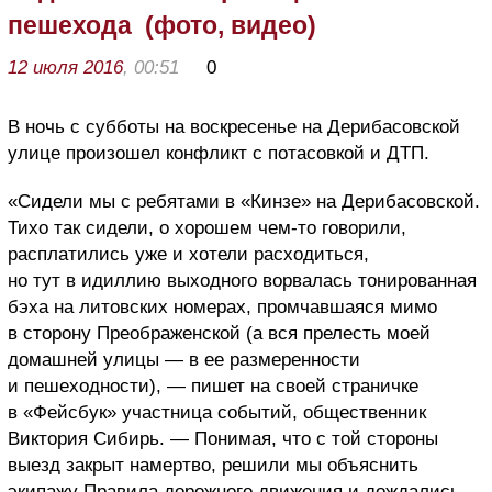
пешехода (фото, видео)
12 июля 2016
, 00:51
0
В ночь с субботы на воскресенье на Дерибасовской
улице произошел конфликт с потасовкой и ДТП.
«Сидели мы с ребятами в «Кинзе» на Дерибасовской.
Тихо так сидели, о хорошем чем-то говорили,
расплатились уже и хотели расходиться,
но тут в идиллию выходного ворвалась тонированная
бэха на литовских номерах, промчавшаяся мимо
в сторону Преображенской (а вся прелесть моей
домашней улицы — в ее размеренности
и пешеходности), — пишет на своей страничке
в «Фейсбук» участница событий, общественник
Виктория Сибирь. — Понимая, что с той стороны
выезд закрыт намертво, решили мы объяснить
экипажу Правила дорожного движения и дождались