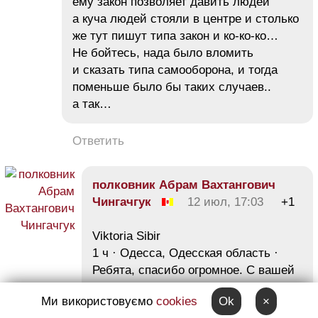
ему закон позволяет давить людей
а куча людей стояли в центре и столько
же тут пишут типа закон и ко-ко-ко…
Не бойтесь, нада было вломить
и сказать типа самооборона, и тогда
поменьше было бы таких случаев..
а так…
Ответить
полковник Абрам Вахтангович
Чингачгук
12 июл, 17:03
+1
Viktoria Sibir
1 ч · Одесса, Одесская область ·
Ребята, спасибо огромное. С вашей
помощью герои прославились так,
Ми використовуємо
cookies
Ok
×
что дать заднюю следаки