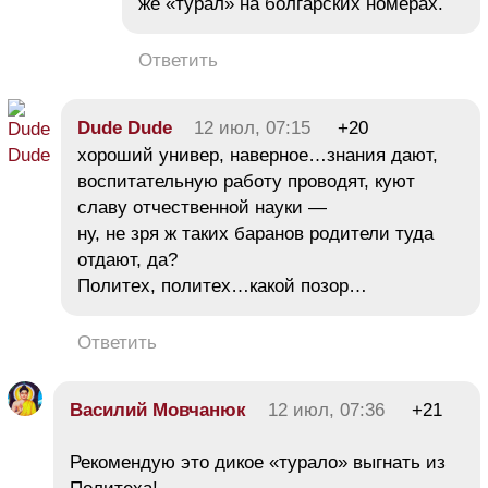
же «турал» на болгарских номерах.
Ответить
Dude Dude
12 июл, 07:15
+20
хороший универ, наверное…знания дают,
воспитательную работу проводят, куют
славу отчественной науки —
ну, не зря ж таких баранов родители туда
отдают, да?
Политех, политех…какой позор…
Ответить
Василий Мовчанюк
12 июл, 07:36
+21
Рекомендую это дикое «турало» выгнать из