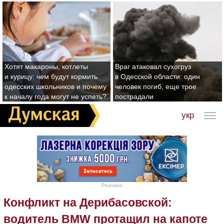
Хотят макароны, котлеты
Враг атаковал сухогруз
и курицу: чем будут кормить
в Одесской области: один
одесских школьников и почему
человек погиб, еще трое
к началу года могут не успеть?
пострадали
укр
Реклама
Конфликт на Дерибасовской:
водитель BMW протащил на капоте