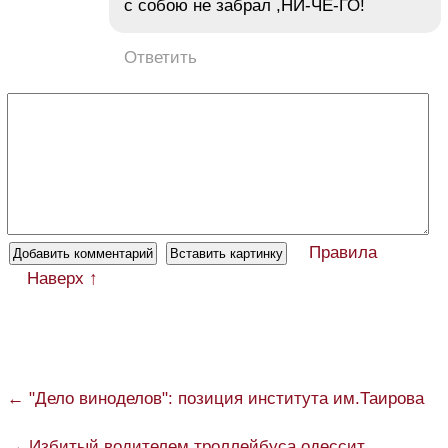
с собою не забрал ,НИ-ЧЕ-ГО!
Ответить
Правила
Наверх ↑
← "Дело виноделов": позиция института им.Таирова
→ Избитый водителем троллейбуса одессит