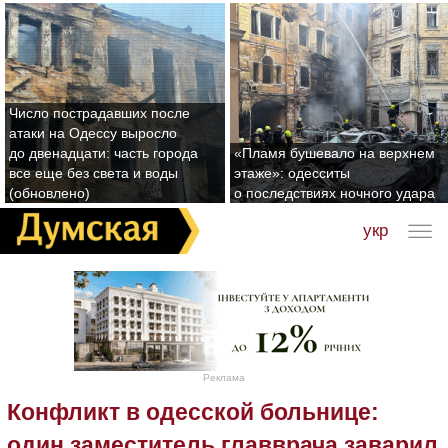
Число пострадавших после
атаки на Одессу выросло
до двенадцати: часть города
«Пламя бушевало на верхнем
все еще без света и воды
этаже»: одесситы
(обновлено)
о последствиях ночного удара
укр
Реклама
Конфликт в одесской больнице:
один заместитель главврача заварил