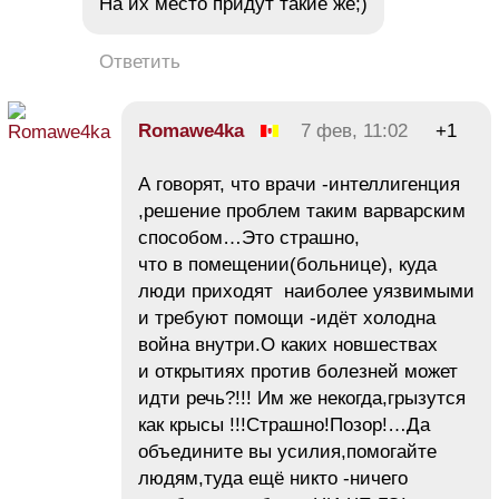
На их место придут такие же;)
Ответить
Romawe4ka
7 фев, 11:02
+1
А говорят, что врачи -интеллигенция
,решение проблем таким варварским
способом…Это страшно,
что в помещении(больнице), куда
люди приходят наиболее уязвимыми
и требуют помощи -идёт холодна
война внутри.О каких новшествах
и открытиях против болезней может
идти речь?!!! Им же некогда,грызутся
как крысы !!!Страшно!Позор!…Да
объедините вы усилия,помогайте
людям,туда ещё никто -ничего