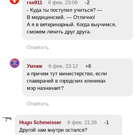
rss911
6 фев, 23:09
-2
- Куда ты поступил учиться? —
В медицинский. — Отлично!
А я в ветеринарный. Когда выучимся,
сможем лечить друг друга.
Ответить
Умник
6 фев, 23:12
+6
а причем тут министерство, если
главврачей в городских клиниках
мэр назначает?
Ответить
Hugo Schmeisser
6 фев, 21:26
-1
Другой зам внутри остался?