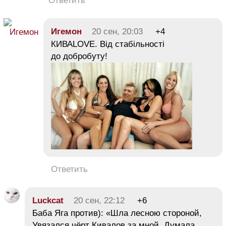
Ответить
Игемон
20 сен, 20:03
+4
КИВАLOVE. Від стабільності
до добробуту!
Ответить
Luckcat
20 сен, 22:12
+6
Баба Яга против): «Шла лесною стороной,
Увязался чёрт Кивалов за мной, Думала