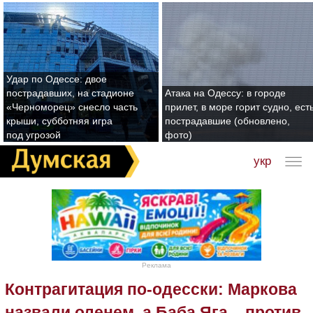
Удар по Одессе: двое
пострадавших, на стадионе
Атака на Одессу: в городе
«Черноморец» снесло часть
прилет, в море горит судно, ест
крыши, субботняя игра
пострадавшие (обновлено,
под угрозой
фото)
укр
Реклама
Контрагитация по-одесски: Маркова
назвали оленем, а Баба Яга – против