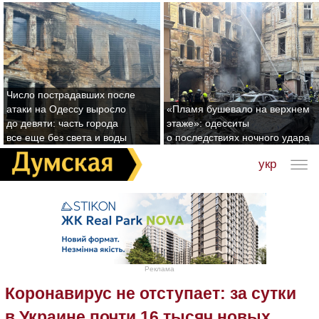
Число пострадавших после
атаки на Одессу выросло
«Пламя бушевало на верхнем
до девяти: часть города
этаже»: одесситы
все еще без света и воды
о последствиях ночного удара
укр
Реклама
Коронавирус не отступает: за сутки
в Украине почти 16 тысяч новых