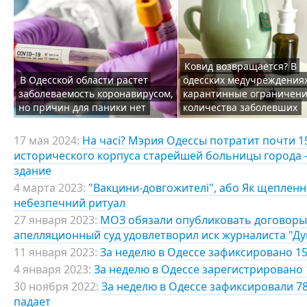
Ковид возвращается? В
В Одесской области растет
одесских медучреждения
заболеваемость коронавирусом,
карантинные ограничени
но причин для паники нет
количества заболевших
17 мая 2024:
На часі? Мэрия Одессы потратит почти 
исторического корпуса старейшей больницы города 
здание
4 марта 2023:
"Вакцини-довгожителі", або Як щепленн
небезпечний ритуал
27 января 2023:
МОЗ обязали опубликовать договоры 
апелляционный суд удовлетворил иск журналиста "Д
11 января 2023:
За неделю в Одессе зафиксировано 15
4 января 2023:
За неделю в Одессе зарегистрировано 
30 ноября 2022:
За неделю в Одессе зафиксировали 7
падает