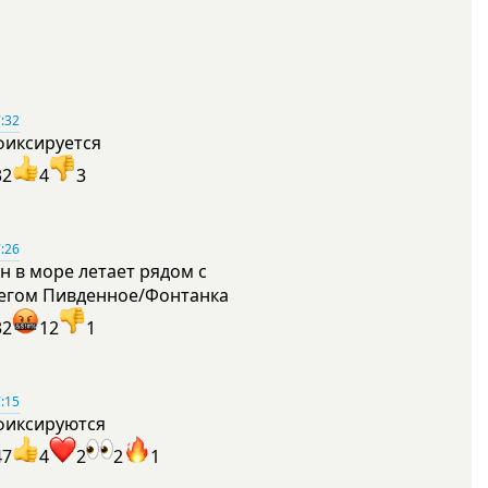
:32
фиксируется
32
4
3
:26
н в море летает рядом с
егом Пивденное/Фонтанка
32
12
1
:15
фиксируются
47
4
2
2
1