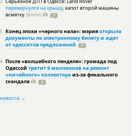
2
Серьезное ДТП в Одессе: Land Rover
перевернулся на крышу
, капот второй машины
всмятку
(фото)
37
5
Конец эпохи «черного нала»: мэрия
открыла
документы по электронному билету и ждет
от одесситов предложений
17
4
После «волшебного пенделя»: громада под
Одессой
тратит 6 миллионов на ремонт
«ничейного» коллектора
из-за фекального
скандала
3
 новости →