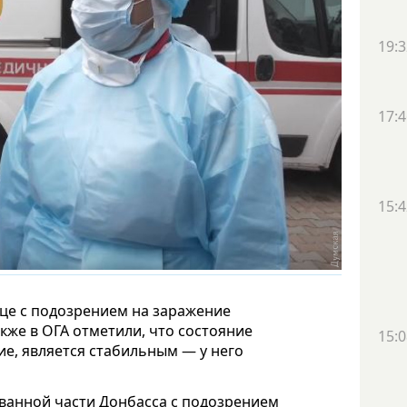
19:3
17:4
15:4
ице с подозрением на заражение
кже в ОГА отметили, что состояние
15:0
е, является стабильным — у него
ованной части Донбасса с подозрением