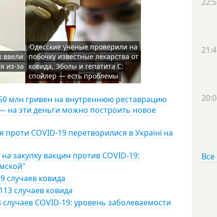
22:5
Одесские ученые проверили на
21:4
х ввели
побочку известные лекарства от
я из-за
ковида, Эболы и гепатита С:
спойлер — есть проблемы
20:0
150 млн гривен на внутреннюю реставрацию
— на эти деньги можно построить новое
я проти COVID-19 перетворилися в Україні на
на закупку вакцин против COVID-19:
Все
умской"
9 случаев ковида
113 случаев ковида
8 случаев COVID-19: уровень заболеваемости