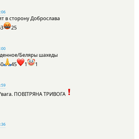
:06
ят в сторону Доброслава
63
25
:00
денное/Беляры шахеды
50
45
1
1
:59
Увага. ПОВІТРЯНА ТРИВОГА
1
:36