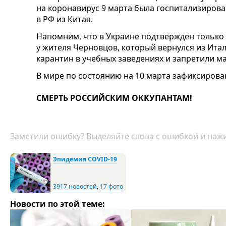
на коронавирус 9 марта была госпитализиров
в РФ из Китая.
Напомним, что в Украине подтвержден только
у жителя Черновцов, который вернулся из Итал
карантин в учебных заведениях и запретили м
В мире по состоянию на 10 марта зафиксирова
СМЕРТЬ РОССИЙСКИМ ОККУПАНТАМ!
Заметили ошибку? Выделяйте слова с ошибкой и нажи
Эпидемия COVID-19
3917 новостей
,
17 фото
Новости по этой теме: