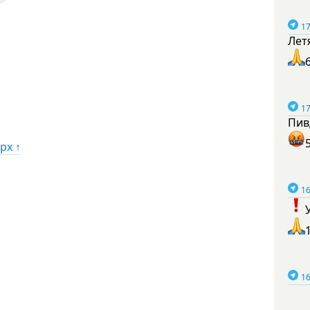
17
Лет
17
Пив
рх ↑
16
16