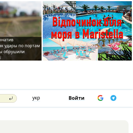
рнатив
как удары по портам
ы обрушили
к
укр
Войти