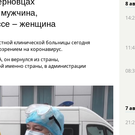
ерновцах
8 а
 мужчина,
14:2
ассе – женщина
стной клинической больницы сегодня
11:4
озрением на коронавирус.
 он вернулся из страны,
ой именно страны, в администрации
08:3
7 а
21:2