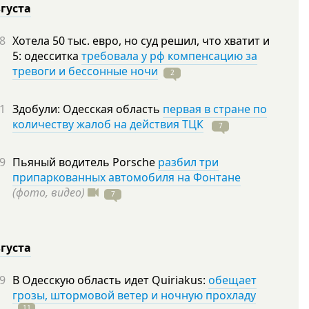
вгуста
8
Хотела 50 тыс. евро, но суд решил, что хватит и
5: одесситка
требовала у рф компенсацию за
тревоги и бессонные ночи
2
1
Здобули: Одесская область
первая в стране по
количеству жалоб на действия ТЦК
7
9
Пьяный водитель Porsche
разбил три
припаркованных автомобиля на Фонтане
(фото, видео)
7
вгуста
9
В Одесскую область идет Quiriakus:
обещает
грозы, штормовой ветер и ночную прохладу
11