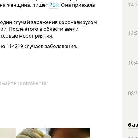
14:2
ана женщина, пишет
РБК
. Она приехала
 один случай заражения коронавирусом
ии. После этого в области ввели
12:5
ассовые мероприятия.
но 114219 случаев заболевания.
10:4
майте control-enter
08:3
6 а