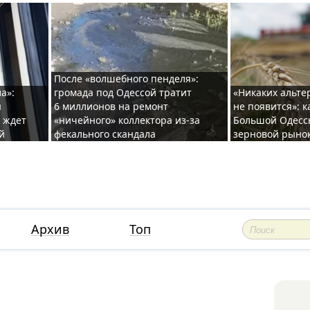
После «волшебного пенделя»:
а»:
громада под Одессой тратит
«Никаких альте
ы
6 миллионов на ремонт
не появится»: 
и ждет
«ничейного» коллектора из-за
Большой Одесс
й
фекального скандала
зерновой рыно
Архив
Топ