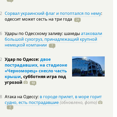
2
Сорвал украинский флаг и потоптался по нему
:
одессит может сесть на три
года
24
6
Удары по Одесскому заливу: шахеды
атаковали
большой сухогруз, принадлежащий крупной
немецкой компании
7
2
Удар по Одессе:
двое
пострадавших, на стадионе
«Черноморец» снесло часть
крыши
, субботняя игра под
угрозой
13
8
Атака на Одессу:
в городе прилет, в море горит
судно, есть пострадавшие
(обновлено, фото)
2