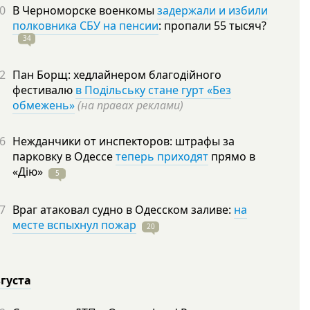
0
В Черноморске военкомы
задержали и избили
полковника СБУ на пенсии
: пропали 55
тысяч?
34
2
Пан Борщ: хедлайнером благодійного
фестивалю
в Подільську стане гурт «Без
обмежень»
(на правах реклами)
6
Нежданчики от инспекторов: штрафы за
парковку в Одессе
теперь приходят
прямо в
«Дію»
5
7
Враг атаковал судно в Одесском заливе:
на
месте вспыхнул пожар
20
вгуста