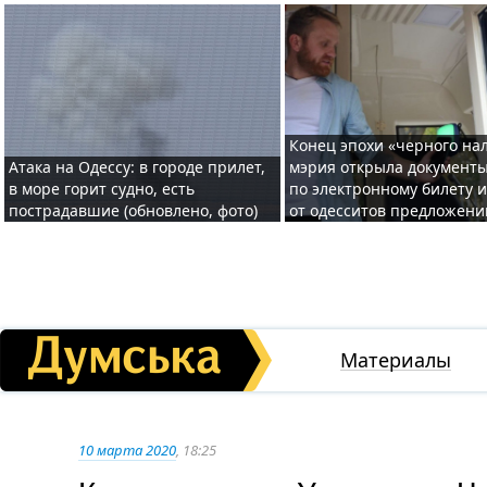
Конец эпохи «черного нал
Атака на Одессу: в городе прилет,
мэрия открыла документ
в море горит судно, есть
по электронному билету 
пострадавшие (обновлено, фото)
от одесситов предложени
Материалы
10 марта 2020
, 18:25