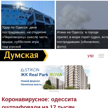
Удар по Одессе: двое
пострадавших, на стадионе
Атака на Одессу: в городе
«Черноморец» снесло часть
прилет, в море горит судно, ест
крыши, субботняя игра
пострадавшие (обновлено,
под угрозой
фото)
укр
Реклама
Коронавирусное: одессита
оштрафовали на 17 тысяч