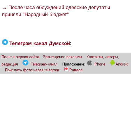
→ После часа обсуждений одесские депутаты
приняли "Народный бюджет"
Телеграм канал Думской
:
Полная версия сайта
Размещение рекламы
Контакты, авторы,
редакция
Telegram-канал
Приложение:
iPhone
Android
Прислать фото через telegram
Patreon