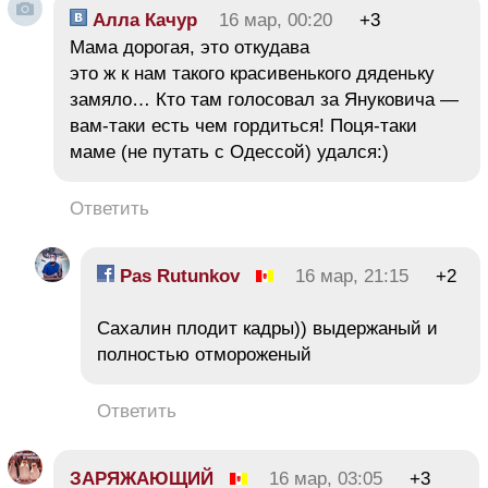
Алла Качур
16 мар, 00:20
+3
Мама дорогая, это откудава
это ж к нам такого красивенького дяденьку
замяло… Кто там голосовал за Януковича —
вам-таки есть чем гордиться! Поця-таки
маме (не путать с Одессой) удался:)
Ответить
Pas Rutunkov
16 мар, 21:15
+2
Сахалин плодит кадры)) выдержаный и
полностью отмороженый
Ответить
ЗАРЯЖАЮЩИЙ
16 мар, 03:05
+3