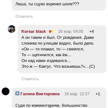
Леша, ты сцуко ахренел шоле???
Ответить
Korsar black
16 мар, 04:00
+4
А он таким и был. От рождения. Даже
слоника по улицам водил, было дело.
«Он — то плакал, то — смеялся,
То — щетинился, как ёж…
Он над нами издевался…
Это ж — Кактус. Что возьмешь?»…(С)
Ответить
Галина Викторовна
16 мар, 12:27
+1
Cудя по комментариям, большинство