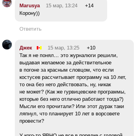
Marusya
15 мар, 13:24
+14
Корону))
Ответить
Джек
15 мар, 13:25
+10
Так я не понял… это журналюги решили,
выдавая желаемое за действительное
в погоне за красным словцом, что если
костусев рассчитывает программу на 10 лет,
то она без него действовать, ну, никак
не может? (Как же гурвицевские программы,
которые без него отлично работают тогда?)
Мысли его прочитали? Или этот дурак таки
ляпнул, что планирует 10 лет в ворсовете
провести?
У кого-то ЯВНО не все в порядке с головой.