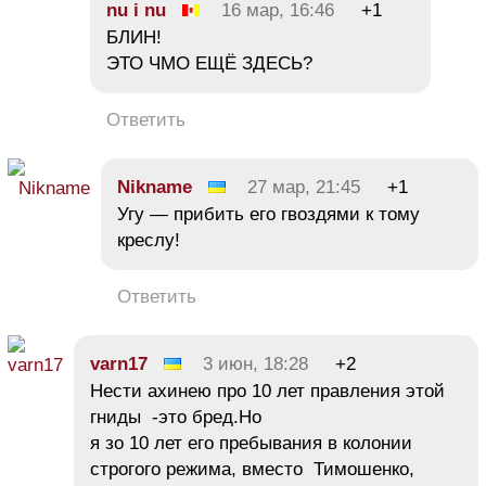
nu i nu
16 мар, 16:46
+1
БЛИН!
ЭТО ЧМО ЕЩЁ ЗДЕСЬ?
Ответить
Nikname
27 мар, 21:45
+1
Угу — прибить его гвоздями к тому
креслу!
Ответить
varn17
3 июн, 18:28
+2
Нести ахинею про 10 лет правления этой
гниды -это бред.Но
я зо 10 лет его пребывания в колонии
строгого режима, вместо Тимошенко,