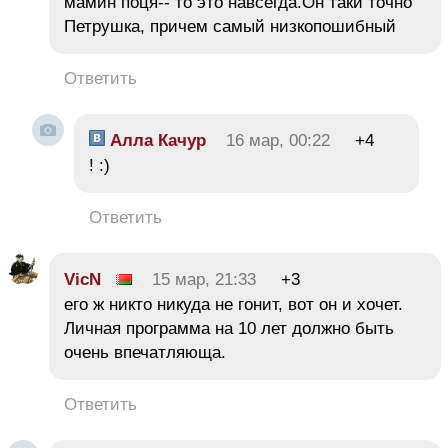
мамин поця-- то это навсегда.Он таки точно
Петрушка, причем самый низкопошибный
Ответить
Алла Качур
16 мар, 00:22
+4
! :)
Ответить
VicN
15 мар, 21:33
+3
его ж никто никуда не гонит, вот он и хочет.
Личная программа на 10 лет должно быть
очень впечатляюща.
Ответить