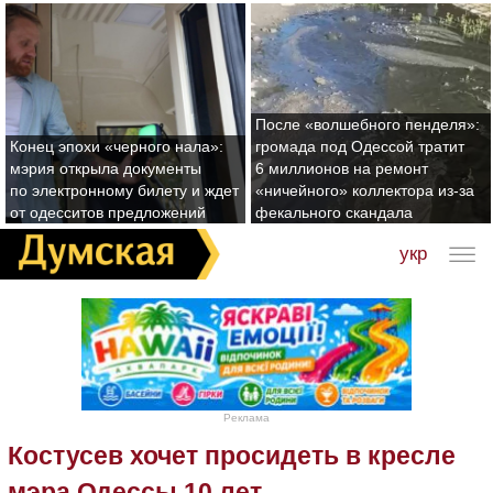
После «волшебного пенделя»:
Конец эпохи «черного нала»:
громада под Одессой тратит
мэрия открыла документы
6 миллионов на ремонт
по электронному билету и ждет
«ничейного» коллектора из-за
от одесситов предложений
фекального скандала
укр
Реклама
Костусев хочет просидеть в кресле
мэра Одессы 10 лет