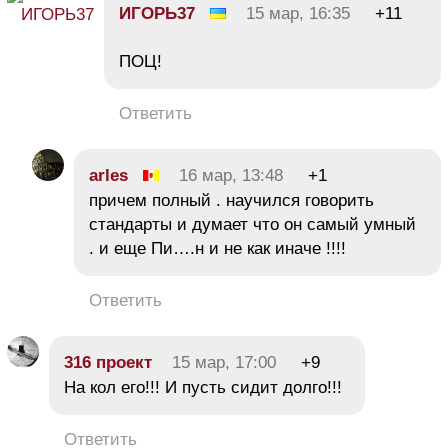
ИГОРЬ37
15 мар, 16:35
+11
ПОЦ!
Ответить
arles
16 мар, 13:48
+1
причем полный . научился говорить
стандарты и думает что он самый умный
. и еще Пи….н и не как иначе !!!!
Ответить
316 проект
15 мар, 17:00
+9
На кол его!!! И пусть сидит долго!!!
Ответить