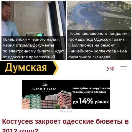
После «волшебного пенделя»:
Конец эпохи «черного нала»:
громада под Одессой тратит
мэрия открыла документы
6 миллионов на ремонт
по электронному билету и ждет
«ничейного» коллектора из-за
от одесситов предложений
фекального скандала
укр
Реклама
Костусев закроет одесские бюветы в
2012 году?