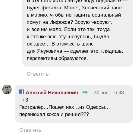
В эту сеть хоть святую воду подавайте —
будет фекалка. Может, Злочевский занес
в мэрию, чтобы не тащить социальный
хомут на Инфоксе? Воруют-воруют,
и все им мало. Если это так, тогда
к стенке всю эту шелупонь, быдло
ох..шее… В этом есть шанс
для Януковича — сделает это, глядишь,
перспективы образуются.
Ответить
Алексей Николаевич
24 ноя, 15:48
+3
Гастралёр…Пошел нах…из Одессы…
перенюхал кокса и решил???
Ответить