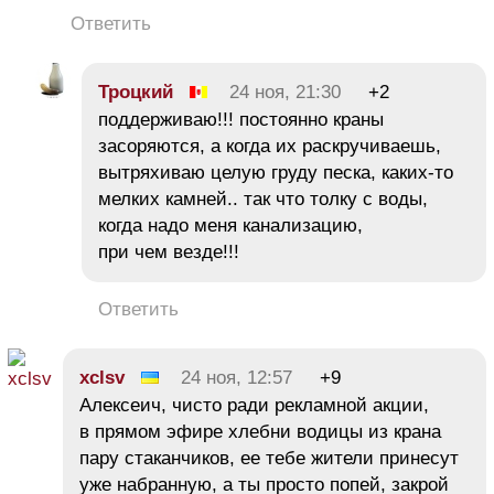
Ответить
Троцкий
24 ноя, 21:30
+2
поддерживаю!!! постоянно краны
засоряются, а когда их раскручиваешь,
вытряхиваю целую груду песка, каких-то
мелких камней.. так что толку с воды,
когда надо меня канализацию,
при чем везде!!!
Ответить
xclsv
24 ноя, 12:57
+9
Алексеич, чисто ради рекламной акции,
в прямом эфире хлебни водицы из крана
пару стаканчиков, ее тебе жители принесут
уже набранную, а ты просто попей, закрой