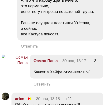
А что что народу жрать нечего,
это нормально,
денег нету ни гроша но зато поёт душа.
Раньше слущали пластинки Утёсова,
а сейчас
все Кактуса поносят.
Ответить
Осман Паша
30 ноя, 13:17
+3
банкет в Хайфе отменяется :-(
Ответить
arles
30 ноя, 13:18
+11
Ой ой напугал. это дело времени!!!