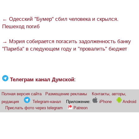
← Одесский "Бумер" сбил человека и скрылся.
Пешеход погиб
→ Мэрия собирается погасить задолженность банку
"Париба" в следующем году и "провалить" бюджет
Телеграм канал Думской
:
Полная версия сайта
Размещение рекламы
Контакты, авторы,
редакция
Telegram-канал
Приложение:
iPhone
Android
Прислать фото через telegram
Patreon