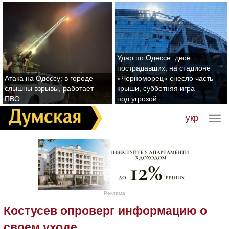
Удар по Одессе: двое
пострадавших, на стадионе
Атака на Одессу: в городе
«Черноморец» снесло часть
слышны взрывы, работает
крыши, субботняя игра
ПВО
под угрозой
укр
Реклама
Костусев опроверг информацию о
своем уходе