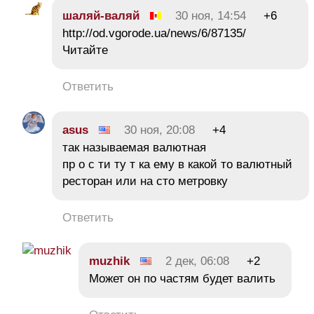
шаляй-валяй
30 ноя, 14:54
+6
http://od.vgorode.ua/news/6/87135/
Читайте
Ответить
asus
30 ноя, 20:08
+4
так называемая валютная
пр о с ти ту т ка ему в какой то валютный
ресторан или на сто метровку
Ответить
muzhik
2 дек, 06:08
+2
Может он по частям будет валить