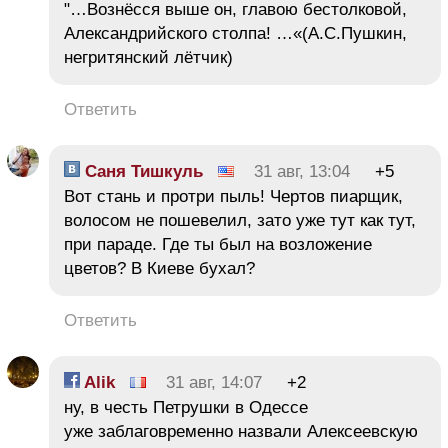
"…Boзнёсся выше он, главою бестолковой,
Александрийского столпа! …«(А.С.Пушкин,
негритянский лётчик)
Ответить
Саня Тишкуль
31 авг, 13:04
+5
Вот стань и протри пыль! Чертов пиарщик,
волосом не пошевелил, зато уже тут как тут,
при параде. Где ты был на возложение
цветов? В Киеве бухал?
Ответить
Alik
31 авг, 14:07
+2
ну, в честь Петрушки в Одессе
уже заблаговременно назвали Алексеевскую