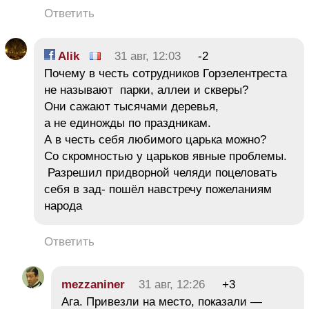
Ответить
Alik
31 авг, 12:03
-2
Почему в честь сотрудников Горзелентреста
не называют парки, аллеи и скверы?
Они сажают тысячами деревья,
а не единожды по праздникам.
А в честь себя любимого царька можно?
Со скромностью у царьков явные проблемы.
Разрешил придворной челяди поцеловать
себя в зад- пошёл навстречу пожеланиям
народа
Ответить
mezzaniner
31 авг, 12:26
+3
Ага. Привезли на место, показали —