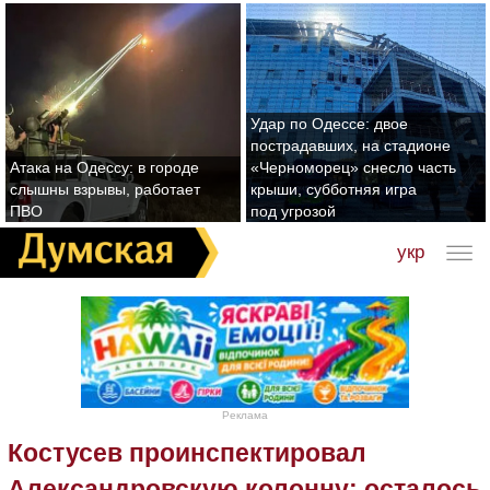
Удар по Одессе: двое
пострадавших, на стадионе
Атака на Одессу: в городе
«Черноморец» снесло часть
слышны взрывы, работает
крыши, субботняя игра
ПВО
под угрозой
укр
Реклама
Костусев проинспектировал
Александровскую колонну: осталось