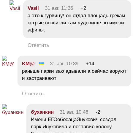
Vasil
31 авг, 11:36
+2
а это к гурвицу! он отдал площадь грекам
котрые возвигли там чудовище по имени
афины.
Ответить
KM@
31 авг, 10:39
+14
раньше парки закладывали а сейчас воруют
и застраивают
Ответить
буханкин
31 авг, 10:46
-2
Имени ЕГОобосацаЯнукович создал
парк Януковича и поставил колону