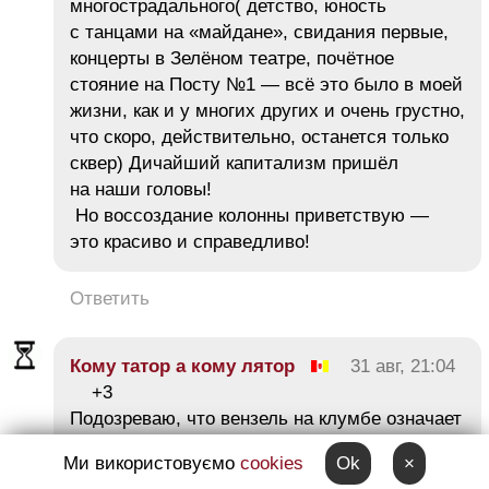
многострадального( детство, юность
с танцами на «майдане», свидания первые,
концерты в Зелёном театре, почётное
стояние на Посту №1 — всё это было в моей
жизни, как и у многих других и очень грустно,
что скоро, действительно, останется только
сквер) Дичайший капитализм пришёл
на наши головы!
Но воссоздание колонны приветствую —
это красиво и справедливо!
Ответить
Кому татор а кому лятор
31 авг, 21:04
+3
Подозреваю, что вензель на клумбе означает
— Алексей.
Ми використовуємо
cookies
Ok
×