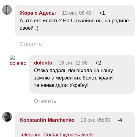
Жора с Адесы
13 окт, 08:49
+1
А что его искать? На Сахалине он, на родине
своей ;)
Ответить
dolento
13 окт, 11:36
+2
Отака падаль понаїхала на нашу
землю з мерзенних болот, крали
та ненавиділи Україну!
Ответить
Konstantin Marchenko
13 окт, 09:33
-4
Telegram: Contact @odesalivetv