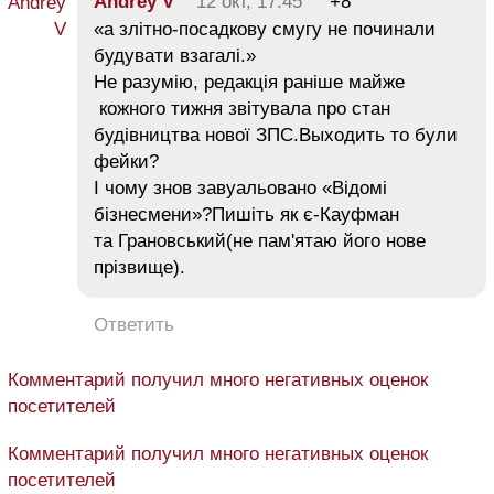
Andrey V
12 окт, 17:45
+8
«а злітно-посадкову смугу не починали
будувати взагалі.»
Не разумію, редакція раніше майже
кожного тижня звітувала про стан
будівництва нової ЗПС.Выходить то були
фейки?
І чому знов завуальовано «Відомі
бізнесмени»?Пишіть як є-Кауфман
та Грановський(не пам'ятаю його нове
прізвище).
Ответить
Комментарий получил много негативных оценок
посетителей
Комментарий получил много негативных оценок
посетителей