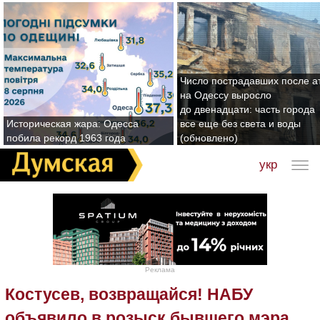
Число пострадавших после а
на Одессу выросло
до двенадцати: часть города
Историческая жара: Одесса
все еще без света и воды
побила рекорд 1963 года
(обновлено)
укр
Реклама
Костусев, возвращайся! НАБУ
объявило в розыск бывшего мэра