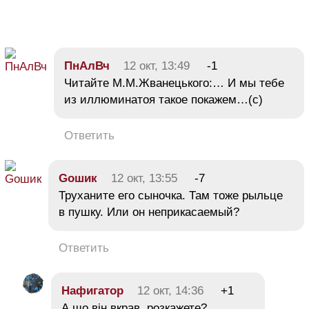
ПнАлВч
12 окт, 13:49
-1
Читайте М.М.Жванецького:… И мы тебе
из иллюминатоя такое покажем…(с)
Ответить
Goшик
12 окт, 13:55
-7
Труханите его сыночка. Там тоже рыльце
в пушку. Или он неприкасаемый?
Ответить
Нафигатор
12 окт, 14:36
+1
А що він вкрав, розкажете?