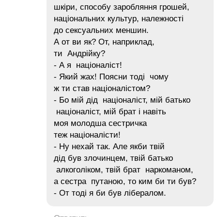
шкіри, способу заробляння грошей,
національних культур, належності
до сексуальних меншин.
А от ви як? От, наприклад,
ти Андрійку?
- А я націоналіст!
- Який жах! Поясни тоді чому
ж ти став націоналістом?
- Бо мій дід націоналіст, мій батько
націоналіст, мій брат і навіть
моя молодша сестричка
теж націоналісти!
- Ну нехай так. Але якби твій
дід був злочинцем, твій батько
алкоголіком, твій брат наркоманом,
а сестра путаною, то ким би ти був?
- От тоді я би був лібералом.