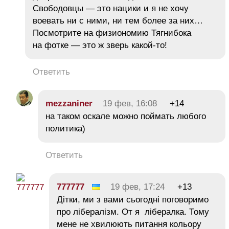
Свободовцы — это нацики и я не хочу
воевать ни с ними, ни тем более за них…
Посмотрите на физиономию Тягнибока
на фотке — это ж зверь какой-то!
Ответить
mezzaniner
19 фев, 16:08
+14
на таком оскале можно поймать любого
политика)
Ответить
777777
19 фев, 17:24
+13
Дітки, ми з вами сьогодні поговоримо
про лібералізм. От я лібералка. Тому
мене не хвилюють питання кольору