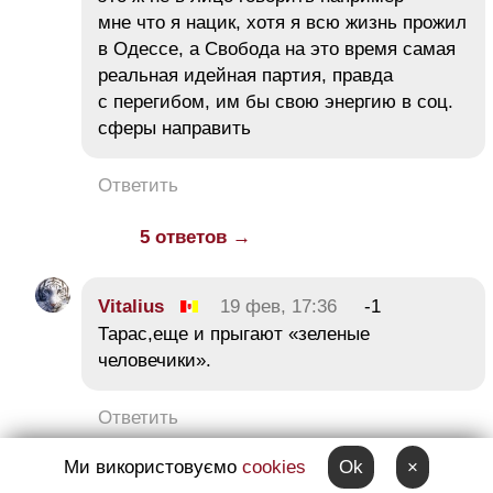
мне что я нацик, хотя я всю жизнь прожил
в Одессе, а Свобода на это время самая
реальная идейная партия, правда
с перегибом, им бы свою энергию в соц.
сферы направить
Ответить
5 ответов →
Vitalius
19 фев, 17:36
-1
Тарас,еще и прыгают «зеленые
человечики».
Ответить
Ми використовуємо
cookies
Ok
×
afa
19 фев, 20:57
-1