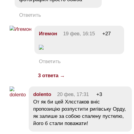
Ответить
Игемон
19 фев, 16:15
+27
Ответить
3 ответа →
dolento
20 фев, 17:31
+3
От як би цей Хлєстаков вніс
пропозицію розпустити ригівську Орду,
як залише за собою спалену пустелю,
його б стали поважати!