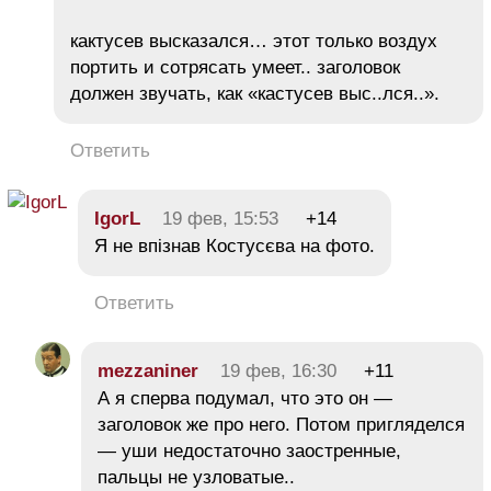
кактусев высказался… этот только воздух
портить и сотрясать умеет.. заголовок
должен звучать, как «кастусев выс..лся..».
Ответить
IgorL
19 фев, 15:53
+14
Я не впізнав Костусєва на фото.
Ответить
mezzaniner
19 фев, 16:30
+11
А я сперва подумал, что это он —
заголовок же про него. Потом пригляделся
— уши недостаточно заостренные,
пальцы не узловатые..