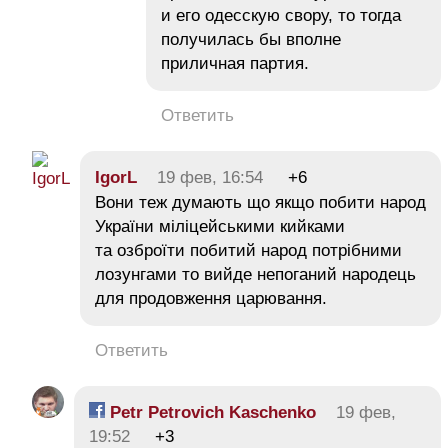
и его одесскую свору, то тогда
получилась бы вполне
приличная партия.
Ответить
IgorL
19 фев, 16:54
+6
Вони теж думають що якщо побити народ
України міліцейськими кийками
та озброїти побитий народ потрібними
лозунгами то вийде непоганий народець
для продовження царювання.
Ответить
Petr Petrovich Kaschenko
19 фев,
19:52
+3