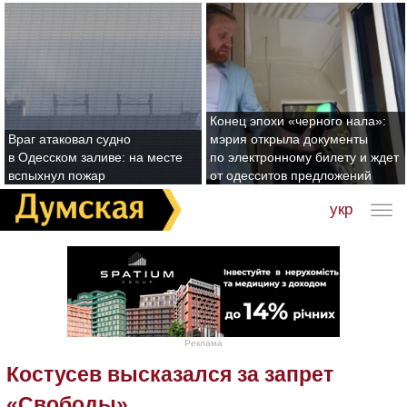
Конец эпохи «черного нала»:
Враг атаковал судно
мэрия открыла документы
в Одесском заливе: на месте
по электронному билету и ждет
вспыхнул пожар
от одесситов предложений
укр
Реклама
Костусев высказался за запрет
«Свободы»