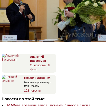
Анатолий
Вассерман
25 новостей
,
8
фото
Николай Ильченко
бывший первый вице-
мэр Одессы
192 новости
Новости по этой теме:
МАФия возвращается: почему Одесса снова