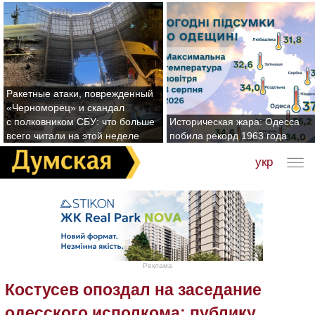
Ракетные атаки, поврежденный
«Черноморец» и скандал
с полковником СБУ: что больше
Историческая жара: Одесса
всего читали на этой неделе
побила рекорд 1963 года
укр
Реклама
Костусев опоздал на заседание
одесского исполкома: публику