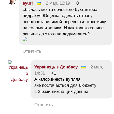
ayuri
2 мар, 12:19
0
сбылась мечта сельского бухгалтера-
пидрахуя Ющенка: сделать страну
энергонезависимой-перевести экономику
на солому и кизяки! И как только селяне
раньше до этого не додумались?
Ответить
Українець з Донбасу
2 мар,
14:31
+1
А калорийність вугілля,
яке постачається для бюджету
в 2 рази нижча цих данних
Ответить