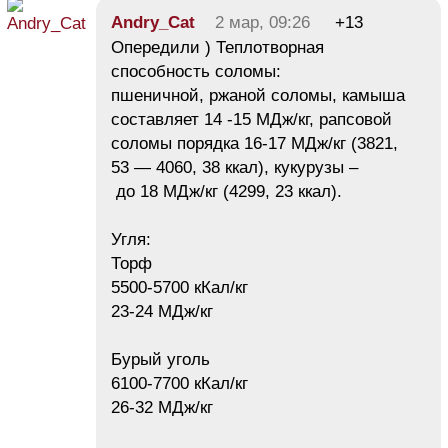
Andry_Cat
2 мар, 09:26
+13
Опередили ) Теплотворная
способность соломы:
пшеничной, ржаной соломы, камыша
составляет 14 -15 МДж/кг, рапсовой
соломы порядка 16-17 МДж/кг (3821,
53 — 4060, 38 ккал), кукурузы –
до 18 МДж/кг (4299, 23 ккал).
Угля:
Торф
5500-5700 кКал/кг
23-24 МДж/кг
Бурый уголь
6100-7700 кКал/кг
26-32 МДж/кг