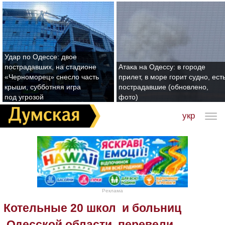
Удар по Одессе: двое
пострадавших, на стадионе
Атака на Одессу: в городе
«Черноморец» снесло часть
прилет, в море горит судно, ест
крыши, субботняя игра
пострадавшие (обновлено,
под угрозой
фото)
укр
Реклама
Котельные 20 школ и больниц
Одесской области перевели