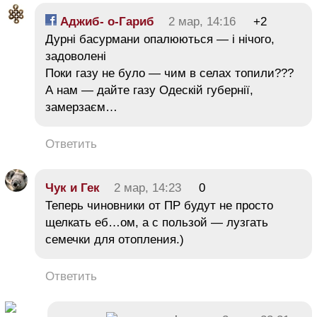
Аджиб- о-Гариб
2 мар, 14:16
+2
Дурні басурмани опалюються — і нічого,
задоволені
Поки газу не було — чим в селах топили???
А нам — дайте газу Одескій губернії,
замерзаєм…
Ответить
Чук и Гек
2 мар, 14:23
0
Теперь чиновники от ПР будут не просто
щелкать еб…ом, а с пользой — лузгать
семечки для отопления.)
Ответить