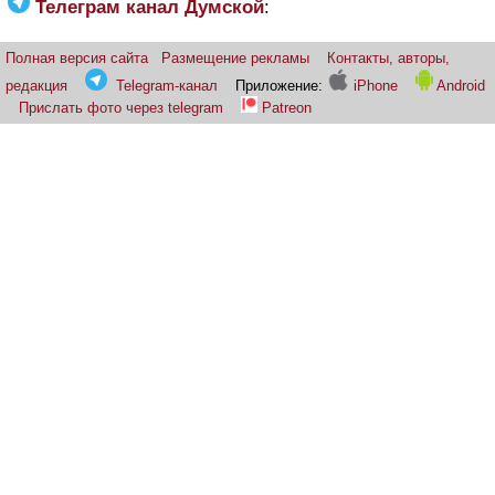
Телеграм канал Думской
:
Полная версия сайта
Размещение рекламы
Контакты, авторы,
редакция
Telegram-канал
Приложение:
iPhone
Android
Прислать фото через telegram
Patreon