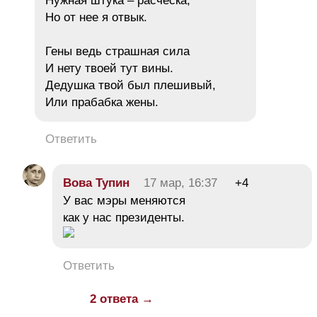
Нужная штука – расческа,
Но от нее я отвык.
Гены ведь страшная сила
И нету твоей тут вины.
Дедушка твой был плешивый,
Или прабабка жены.
Ответить
Вова Тупин
17 мар, 16:37
+4
У вас мэры меняются
как у нас президенты.
Ответить
2 ответа →