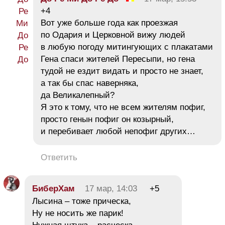
+4
Вот уже больше года как проезжая
по Одария и Церковной вижу людей
в любую погоду митингующих с плакатами
Гена спаси жителей Пересыпи, но гена
тудой не ездит видать и просто не знает,
а так бы спас наверняка,
да Великалепный?
Я это к тому, что не всем жителям пофиг,
просто генын пофиг он козырный,
и перебивает любой непофиг других…
Ответить
БиберХам
17 мар, 14:03
+5
Лысина – тоже прическа,
Ну не носить же парик!