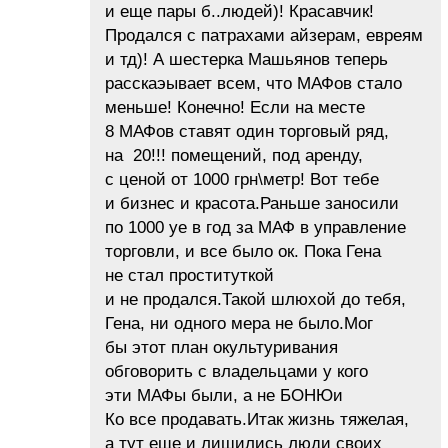
и еще пары б..людей)! Красавчик!
Продался с патрахами айзерам, евреям
и тд)! А шестерка Машьянов теперь
расскаэывает всем, что МАФов стало
меньше! Конечно! Если на месте
8 МАФов ставят один торговый ряд,
на 20!!! помещений, под аренду,
с ценой от 1000 грн\метр! Вот тебе
и бизнес и красота.Раньше заносили
по 1000 уе в год за МАФ в управление
торговли, и все было ок. Пока Гена
не стал проституткой
и не продался.Такой шлюхой до тебя,
Гена, ни одного мера не было.Мог
бы этот план окультуривания
обговорить с владельцами у кого
эти МАФы были, а не БОНЮи
Ко все продавать.Итак жизнь тяжелая,
а тут еще и лишились люди своих