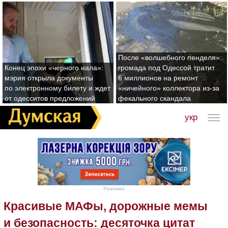
После «волшебного пенделя»:
Конец эпохи «черного нала»:
громада под Одессой тратит
мэрия открыла документы
6 миллионов на ремонт
по электронному билету и ждет
«ничейного» коллектора из-за
от одесситов предложений
фекального скандала
укр
Реклама
Красивые МАФы, дорожные мемы
и безопасность: десяточка цитат