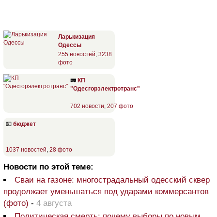
Ларькизация
Одессы
255 новостей
,
3238
фото
🚃
КП
"Одесгорэлектротранс"
702 новости
,
207 фото
💵
бюджет
1037 новостей
,
28 фото
Новости по этой теме:
Сваи на газоне: многострадальный одесский сквер
продолжает уменьшаться под ударами коммерсантов
(фото)
-
4 августа
Политическая смерть: почему выборы по новым