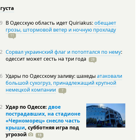
вгуста
9
В Одесскую область идет Quiriakus:
обещает
грозы, штормовой ветер и ночную прохладу
11
2
Сорвал украинский флаг и потоптался по нему
:
одессит может сесть на три
года
28
6
Удары по Одесскому заливу: шахеды
атаковали
большой сухогруз, принадлежащий крупной
немецкой компании
7
2
Удар по Одессе:
двое
пострадавших, на стадионе
«Черноморец» снесло часть
крыши
, субботняя игра под
угрозой
13