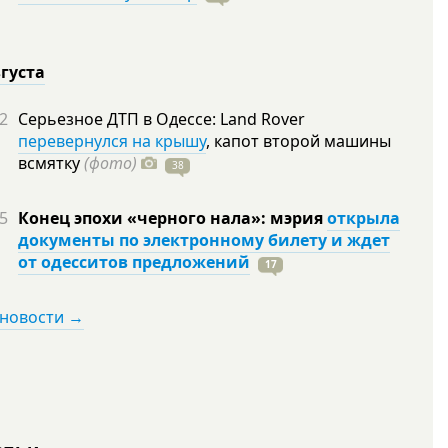
вгуста
2
Серьезное ДТП в Одессе: Land Rover
перевернулся на крышу
, капот второй машины
всмятку
(фото)
38
5
Конец эпохи «черного нала»: мэрия
открыла
документы по электронному билету и ждет
от одесситов предложений
17
 новости →