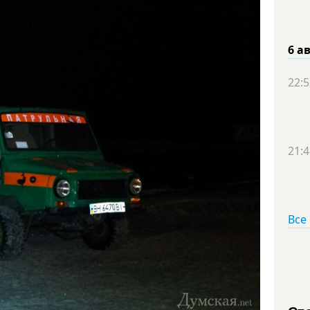
6 а
22:5
21:4
Все