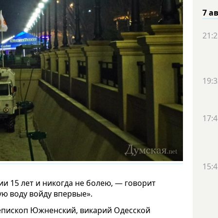
7 а
21:2
19:3
17:4
15:4
и 15 лет и никогда не болею, — говорит
ую воду войду впервые».
епископ Южненский, викарий Одесской