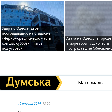
Удар по Одессе: двое
пострадавших, на стадионе
«Черноморец» снесло часть
Атака на Одессу: в городе
крыши, субботняя игра
в море горит судно, есть
под угрозой
пострадавшие (обновлено
Материалы
19 января 2014
, 13:20