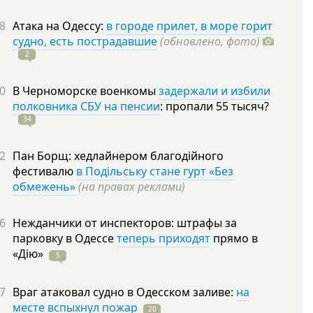
8
Атака на Одессу:
в городе прилет, в море горит
судно, есть пострадавшие
(обновлено, фото)
2
0
В Черноморске военкомы
задержали и избили
полковника СБУ на пенсии
: пропали 55
тысяч?
34
2
Пан Борщ: хедлайнером благодійного
фестивалю
в Подільську стане гурт «Без
обмежень»
(на правах реклами)
6
Нежданчики от инспекторов: штрафы за
парковку в Одессе
теперь приходят
прямо в
«Дію»
5
7
Враг атаковал судно в Одесском заливе:
на
месте вспыхнул пожар
20