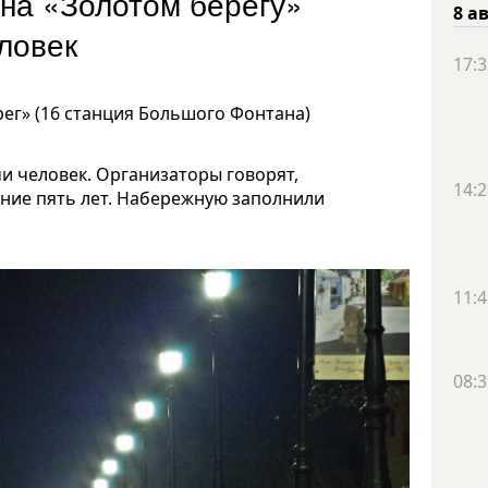
 на «Золотом берегу»
8 а
еловек
17:3
ерег» (16 станция Большого Фонтана)
и человек. Организаторы говорят,
14:2
дние пять лет. Набережную заполнили
11:4
08:3