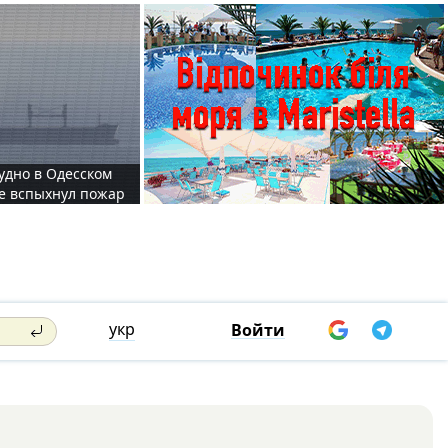
судно в Одесском
те вспыхнул пожар
укр
Войти