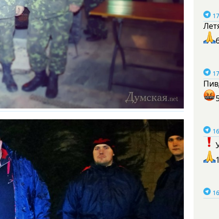
17
Лет
17
Пив
16
16