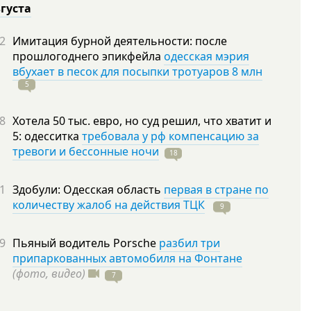
вгуста
2
Имитация бурной деятельности: после
прошлогоднего эпикфейла
одесская мэрия
вбухает в песок для посыпки тротуаров 8 млн
5
8
Хотела 50 тыс. евро, но суд решил, что хватит и
5: одесситка
требовала у рф компенсацию за
тревоги и бессонные ночи
18
1
Здобули: Одесская область
первая в стране по
количеству жалоб на действия ТЦК
9
9
Пьяный водитель Porsche
разбил три
припаркованных автомобиля на Фонтане
(фото, видео)
7