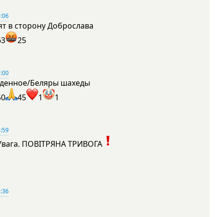
:06
ят в сторону Доброслава
63
25
:00
денное/Беляры шахеды
50
45
1
1
:59
Увага. ПОВІТРЯНА ТРИВОГА
1
:36