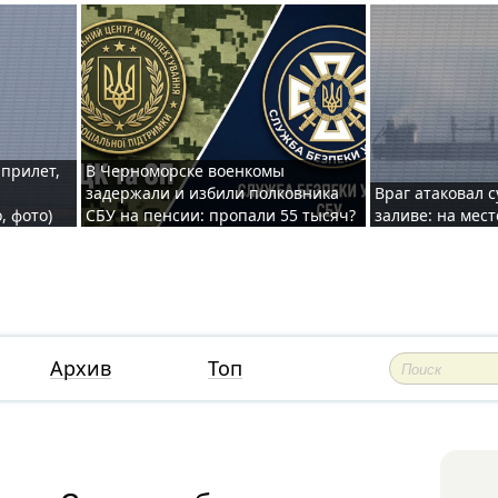
 прилет,
В Черноморске военкомы
задержали и избили полковника
Враг атаковал 
, фото)
СБУ на пенсии: пропали 55 тысяч?
заливе: на мес
Архив
Топ