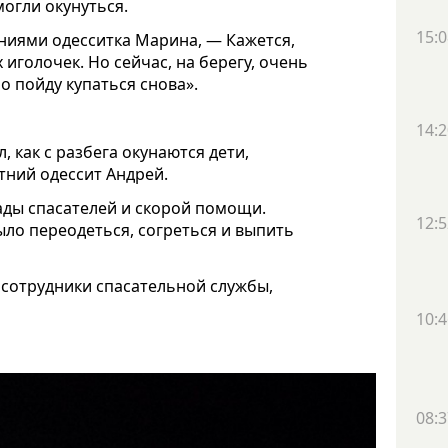
огли окунуться.
15:0
иями одесситка Марина, — Кажется,
иголочек. Но сейчас, на берегу, очень
о пойду купаться снова».
14:2
, как с разбега окунаются дети,
тний одессит Андрей.
ды спасателей и скорой помощи.
12:5
ыло переодеться, согреться и выпить
 сотрудники спасательной службы,
10:4
08:3