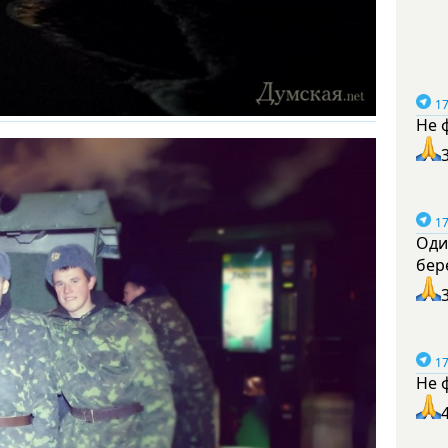
17
Не 
17
Оди
бер
17
Не 