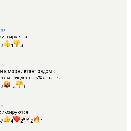
:32
фиксируется
32
4
3
:26
н в море летает рядом с
егом Пивденное/Фонтанка
32
12
1
:15
фиксируются
47
4
2
2
1