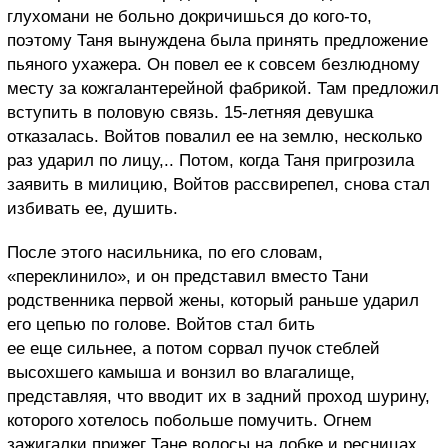
глухомани не больно докричишься до кого-то,
поэтому Таня вынуждена была принять предложение
пьяного ухажера. Он повел ее к совсем безлюдному
месту за кожгалантерейной фабрикой. Там предложил
вступить в половую связь. 15-летняя девушка
отказалась. Войтов повалил ее на землю, несколько
раз ударил по лицу,.. Потом, когда Таня пригрозила
заявить в милицию, Войтов рассвирепел, снова стал
избивать ее, душить.
После этого насильника, по его словам,
«переклинило», и он представил вместо Тани
родственника первой жены, который раньше ударил
его цепью по голове. Войтов стал бить
ее еще сильнее, а потом сорвал пучок стеблей
высохшего камыша и вонзил во влагалище,
представляя, что вводит их в задний проход шурину,
которого хотелось побольше помучить. Огнем
зажигалки прижег Тане волосы на лобке и ресницах…