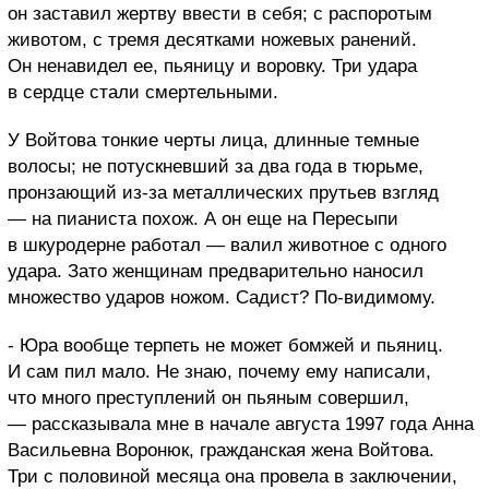
он заставил жертву ввести в себя; с распоротым
животом, с тремя десятками ножевых ранений.
Он ненавидел ее, пьяницу и воровку. Три удара
в сердце стали смертельными.
У Войтова тонкие черты лица, длинные темные
волосы; не потускневший за два года в тюрьме,
пронзающий из-за металлических прутьев взгляд
— на пианиста похож. А он еще на Пересыпи
в шкуродерне работал — валил животное с одного
удара. Зато женщинам предварительно наносил
множество ударов ножом. Садист? По-видимому.
- Юра вообще терпеть не может бомжей и пьяниц.
И сам пил мало. Не знаю, почему ему написали,
что много преступлений он пьяным совершил,
— рассказывала мне в начале августа 1997 года Анна
Васильевна Воронюк, гражданская жена Войтова.
Три с половиной месяца она провела в заключении,