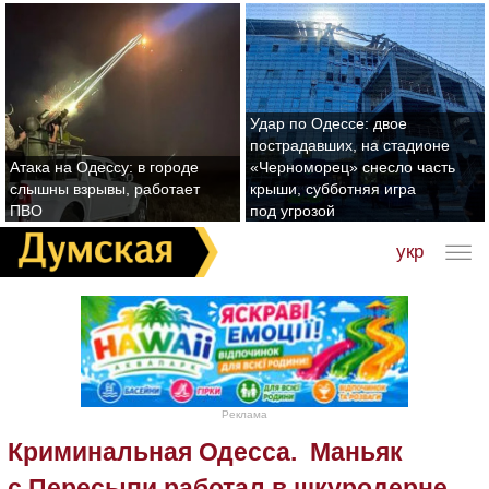
Удар по Одессе: двое
пострадавших, на стадионе
Атака на Одессу: в городе
«Черноморец» снесло часть
слышны взрывы, работает
крыши, субботняя игра
ПВО
под угрозой
укр
Реклама
Криминальная Одесса. Маньяк
с Пересыпи работал в шкуродерне,