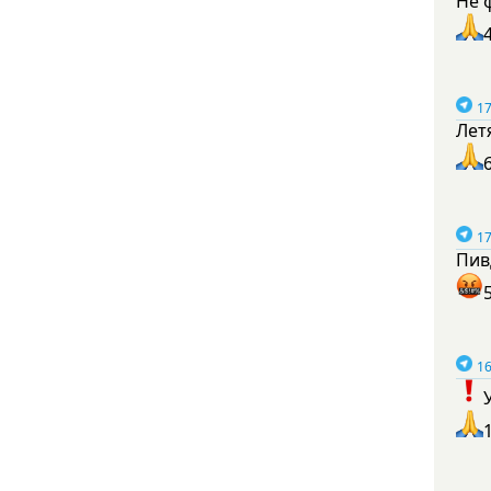
Не 
17
Лет
17
Пив
16