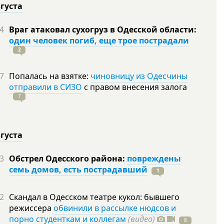
вгуста
4
Враг атаковал сухогруз в Одесской области:
один человек погиб, еще трое пострадали
2
7
Попалась на взятке:
чиновницу из Одесчины
отправили в СИЗО
с правом внесения залога
7
вгуста
3
Обстрел Одесского района:
повреждены
семь домов, есть пострадавший
1
2
Скандал в Одесском театре кукол: бывшего
режиссера
обвинили в рассылке нюдсов и
порно студенткам и коллегам
(видео)
8