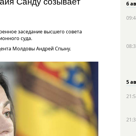
Майя Санду созывает
6 а
09:4
ренное заседание высшего совета
ионного суда.
08:3
ента Молдовы Андрей Спыну.
5 а
21:5
21:3