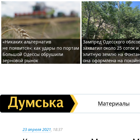
«Никаких альтернатив
Зампред Одесского облсо
не появится»: как удары по портам
захватил около 25 соток и
Большой Одессы обрушили
элитную землю на Фонтан
зерновой рынок
она оформлена на покой
Материалы
23 апреля 2021
, 18:37