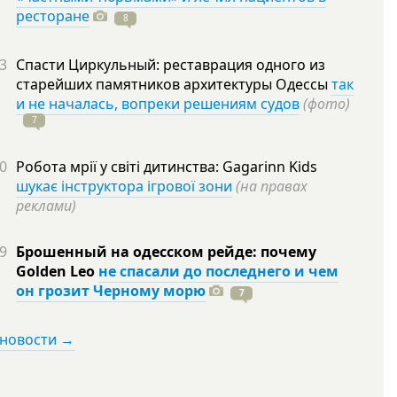
ресторане
8
3
Спасти Циркульный: реставрация одного из
старейших памятников архитектуры Одессы
так
и не началась, вопреки решениям судов
(фото)
7
0
Робота мрії у світі дитинства: Gagarinn Kids
шукає інструктора ігрової зони
(на правах
реклами)
9
Брошенный на одесском рейде: почему
Golden Leo
не спасали до последнего и чем
он грозит Черному морю
7
 новости →