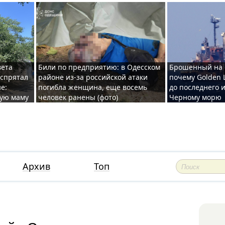
вета
Били по предприятию: в Одесском
Брошенный на 
 спрятал
районе из-за российской атаки
почему Golden 
е:
погибла женщина, еще восемь
до последнего и
ную маму
человек ранены (фото)
Черному морю
Архив
Топ