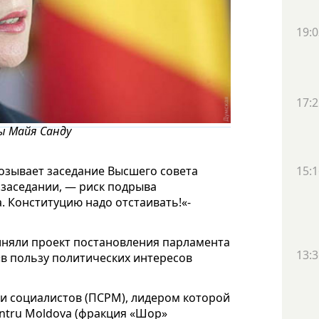
19:0
17:2
ы Майя Санду
озывает заседание Высшего совета
15:1
 заседании, — риск подрыва
. Конституцию надо отстаивать!«-
иняли проект постановления парламента
13:3
в пользу политических интересов
и социалистов (ПСРМ), лидером которой
ntru Moldova (фракция «Шор»