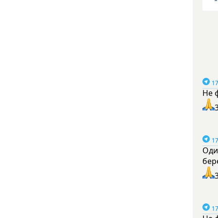
17
Не 
17
Оди
бер
17