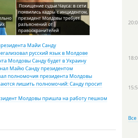
Похищение судьи Чауса: в сети
появились кадры с инцидентом,
ельно
президент Молдовы требует
20:0
их
разъяснений от
правоохранителей
президента Майи Санду
гализовал русский язык в Молдове
18:0
та Молдовы Санду будет в Украину
нал Майю Санду президентом
езал полномочия президента Молдовы
аются лишить полномочий: Санду просит
15:5
резидент Молдовы пришла на работу пешком
Все