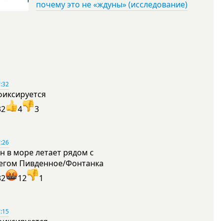
почему это не «ждуны» (исследование)
:32
фиксируется
32
4
3
:26
н в море летает рядом с
егом Пивденное/Фонтанка
32
12
1
:15