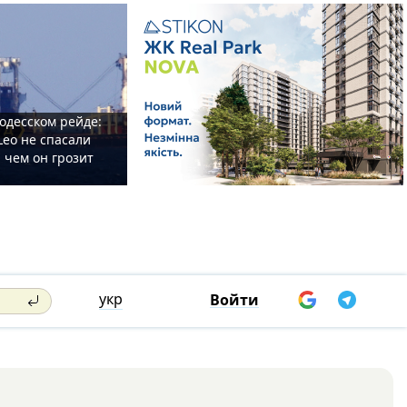
одесском рейде:
Leo не спасали
 чем он грозит
укр
Войти