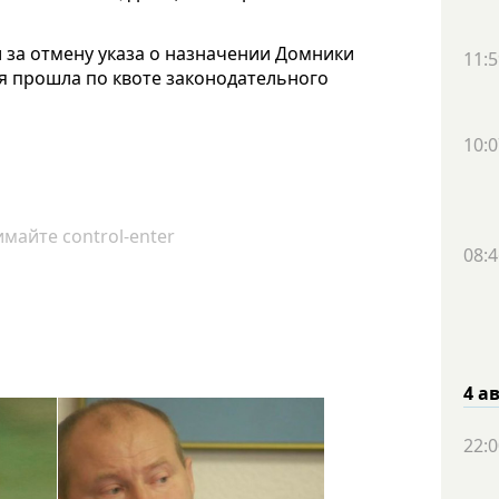
 за отмену указа о назначении Домники
11:5
я прошла по квоте законодательного
10:0
майте control-enter
08:4
4 а
22:0