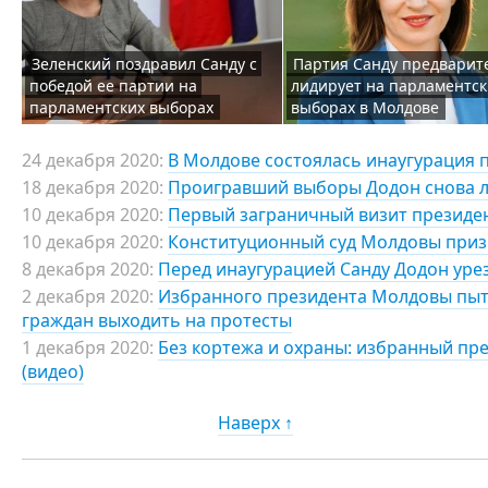
Зеленский поздравил Санду с
Партия Санду предварит
победой ее партии на
лидирует на парламентск
парламентских выборах
выборах в Молдове
24 декабря 2020:
В Молдове состоялась инаугурация 
18 декабря 2020:
Проигравший выборы Додон снова ле
10 декабря 2020:
Первый заграничный визит президен
10 декабря 2020:
Конституционный суд Молдовы приз
8 декабря 2020:
Перед инаугурацией Санду Додон ур
2 декабря 2020:
Избранного президента Молдовы пыт
граждан выходить на протесты
1 декабря 2020:
Без кортежа и охраны: избранный п
(видео)
Наверх ↑