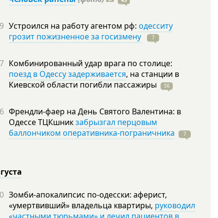
43
9
Устроился на работу агентом рф:
одесситу
грозит пожизненное за госизмену
7
7
Комбинированный удар врага по столице:
поезд в Одессу задерживается
, на станции в
Киевской области погибли
пассажиры
56
6
Френдли-фаер на День Святого Валентина: в
Одессе ТЦКшник
забрызгал перцовым
баллончиком оперативника-пограничника
7
вгуста
0
Зомби-апокалипсис по-одесски: аферист,
«умертвивший» владельца квартиры,
руководил
«частными тюрьмами» и лечил пациентов в