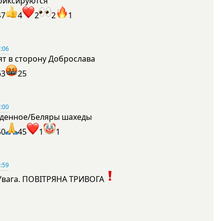
фиксируются
47
4
2
2
1
:06
ят в сторону Доброслава
63
25
:00
денное/Беляры шахеды
50
45
1
1
:59
Увага. ПОВІТРЯНА ТРИВОГА
1