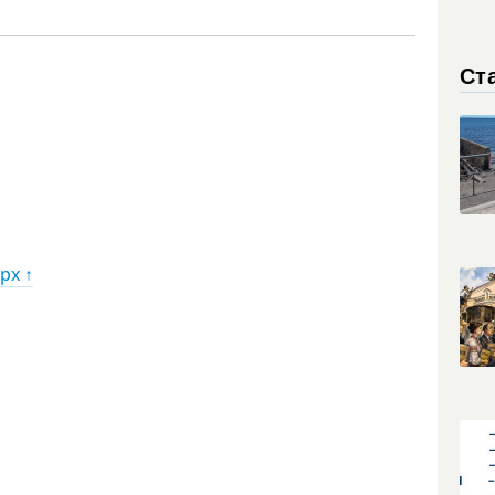
Ст
рх ↑