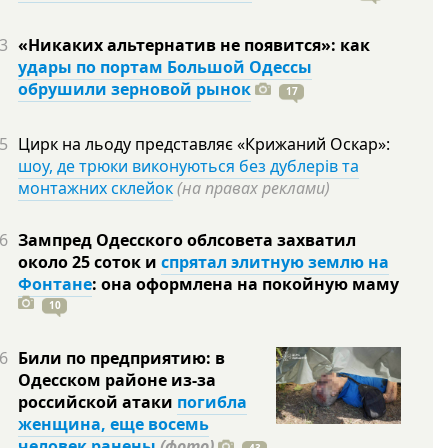
3
«Никаких альтернатив не появится»: как
удары по портам Большой Одессы
обрушили зерновой рынок
17
5
Цирк на льоду представляє «Крижаний Оскар»:
шоу, де трюки виконуються без дублерів та
монтажних склейок
(на правах реклами)
6
Зампред Одесского облсовета захватил
около 25 соток и
спрятал элитную землю на
Фонтане
: она оформлена на покойную
маму
10
6
Били по предприятию: в
Одесском районе из-за
российской атаки
погибла
женщина, еще восемь
человек ранены
(фото)