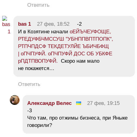
Ответить
bas 1
27 фев, 18:52
-2
И в Козятине начали
оЕЙЪЧЕУФОЩЕ,
РТЕДУФБЧМССУШ "УБНППВПТПОПК",
РТПЧПДСФ ТЕКДЕТУЛЙЕ ЪБИЧБФЩ
| оПЧПУФЙ. оПЧПУФЙ ДОС ОБ УБКФЕ
рПДТПВОПУФЙ.
Скоро нам мало
не покажется…
Ответить
Александр Велес
27 фев, 19:15
-3
Что там, про отжимы бизнеса, при Яныке
говорили?