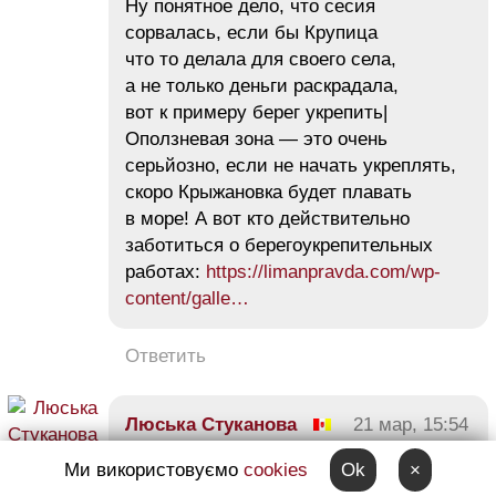
Ну понятное дело, что сесия
сорвалась, если бы Крупица
что то делала для своего села,
а не только деньги раскрадала,
вот к примеру берег укрепить|
Оползневая зона — это очень
серьйозно, если не начать укреплять,
скоро Крыжановка будет плавать
в море! А вот кто действительно
заботиться о берегоукрепительных
работах:
https://limanpravda.com/wp-
content/galle…
Ответить
Люська Стуканова
21 мар, 15:54
0
Ми використовуємо
cookies
Ok
×
https://limanpravda.com/wp-