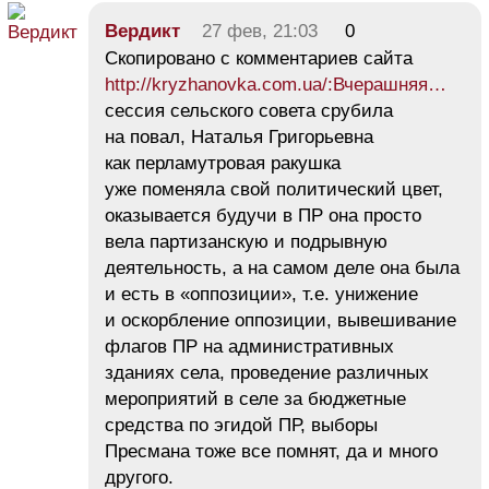
Вердикт
27 фев, 21:03
0
Скопировано с комментариев сайта
http://kryzhanovka.com.ua/:Вчерашняя…
сессия сельского совета срубила
на повал, Наталья Григорьевна
как перламутровая ракушка
уже поменяла свой политический цвет,
оказывается будучи в ПР она просто
вела партизанскую и подрывную
деятельность, а на самом деле она была
и есть в «оппозиции», т.е. унижение
и оскорбление оппозиции, вывешивание
флагов ПР на административных
зданиях села, проведение различных
мероприятий в селе за бюджетные
средства по эгидой ПР, выборы
Пресмана тоже все помнят, да и много
другого.