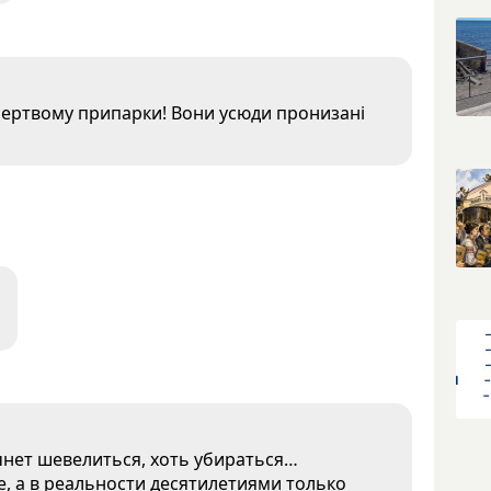
 мертвому припарки! Вони усюди пронизані
нет шевелиться, хоть убираться…
е, а в реальности десятилетиями только