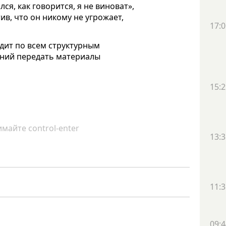
ся, как говорится, я не виноват»,
в, что он никому не угрожает,
17:0
удит по всем структурным
ений передать материалы
15:2
майте control-enter
13:3
11:3
09:4