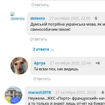
Ответить
dolento
27 октября 2025, 22:00
0
Думській потрібна українська мова, як
свинособачим ізіком!
Ответить
2 ответа →
Aртуа
27 октября 2025, 22:44
+4
Та всем пох, как видишь
Ответить
marazli2018
27 октября 2025, 20:55
-6
Неужели…ЖКС «Порто- французский» нач
а то только и знают лишь отчёт на бумаг