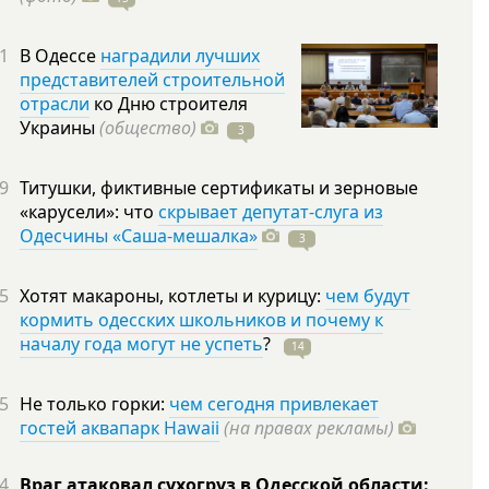
1
В Одессе
наградили лучших
представителей строительной
отрасли
ко Дню строителя
Украины
(общество)
3
9
Титушки, фиктивные сертификаты и зерновые
«карусели»: что
скрывает депутат-слуга из
Одесчины «Саша-мешалка»
3
5
Хотят макароны, котлеты и курицу:
чем будут
кормить одесских школьников и почему к
началу года могут не успеть
?
14
5
Не только горки:
чем сегодня привлекает
гостей аквапарк Hawaii
(на правах рекламы)
4
Враг атаковал сухогруз в Одесской области: