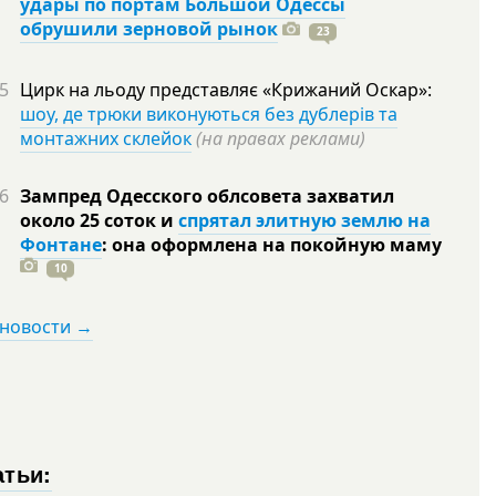
удары по портам Большой Одессы
обрушили зерновой рынок
23
5
Цирк на льоду представляє «Крижаний Оскар»:
шоу, де трюки виконуються без дублерів та
монтажних склейок
(на правах реклами)
6
Зампред Одесского облсовета захватил
около 25 соток и
спрятал элитную землю на
Фонтане
: она оформлена на покойную
маму
10
 новости →
атьи: