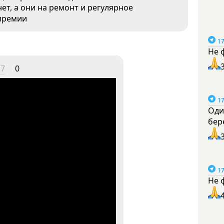
ет, а они на ремонт и регулярное
 премии
17
Не 
57
0
17
Оди
бер
17
Не 