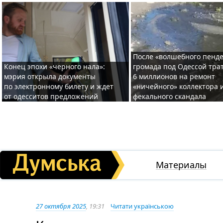
После «волшебного пенде
Конец эпохи «черного нала»:
громада под Одессой тра
мэрия открыла документы
6 миллионов на ремонт
по электронному билету и ждет
«ничейного» коллектора и
от одесситов предложений
фекального скандала
Материалы
27 октября 2025
, 19:31
Читати українською