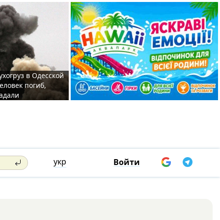
ухогруз в Одесской
еловек погиб,
адали
укр
Войти