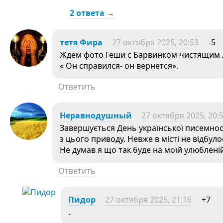
2 ответа →
тетя Фира
27 октября 2025, 20:53
-5
Ждем фото Геши с Барвинком чистящим 
« Он справился- он вернется».
Ответить
Неравнодушный
27 октября 2025, 20:
Завершується День української писемност
з цього приводу. Невже в місті не відбул
Не думав я що так буде на моїй улюблені
Ответить
Пидор
27 октября 2025, 21:16
+7
.