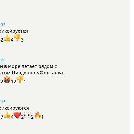
:32
фиксируется
32
4
3
:26
н в море летает рядом с
егом Пивденное/Фонтанка
32
12
1
:15
фиксируются
47
4
2
2
1