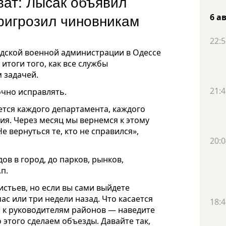
оват: Лысак объявил
пригрозил чиновникам
6 а
22:5
дской военной администрации в Одессе
 итоги того, как все службы
 задачей.
21:4
очно исправлять.
ется каждого департамента, каждого
я. Через месяц мы вернемся к этому
Не вернуться те, кто не справился»,
20:0
дов в город, до парков, рынков,
п.
истьев, но если вы сами выйдете
час или три недели назад. Что касается
18:4
ь к руководителям районов — наведите
 этого сделаем объезды. Давайте так,