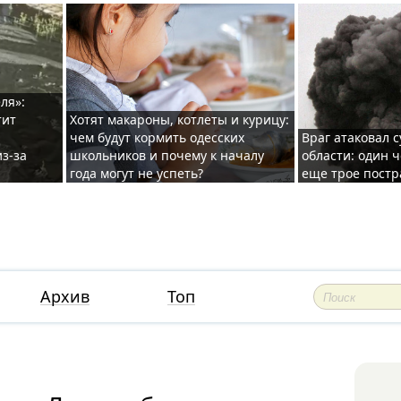
ля»:
тит
Хотят макароны, котлеты и курицу:
чем будут кормить одесских
Враг атаковал с
з-за
школьников и почему к началу
области: один ч
года могут не успеть?
еще трое постр
Архив
Топ