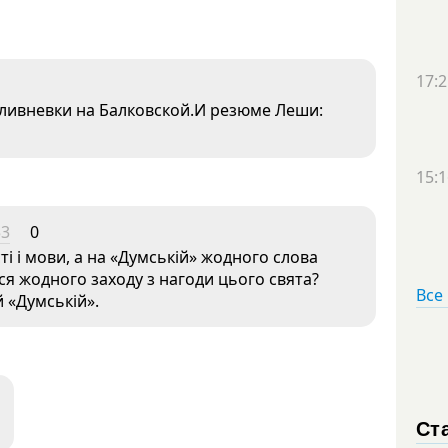
17:2
ливневки на Балковской.И резюме Леши:
15:1
53
0
і і мови, а на «Думській» жодного слова
ося жодного заходу з нагоди цього свята?
Все
й «Думській».
Ст