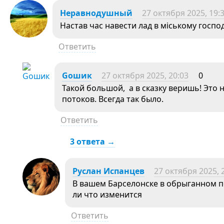
Неравнодушный
27 октября 2025, 19:
Настав час навести лад в міському господ
Ответить
Goшик
27 октября 2025, 20:03
0
Такой большой, а в сказку веришь! Это
потоков. Всегда так было.
Ответить
3 ответа →
Руслан Испанцев
27 октября 2025, 
В вашем Барселонске в обрыганном по
ли что изменится
Ответить