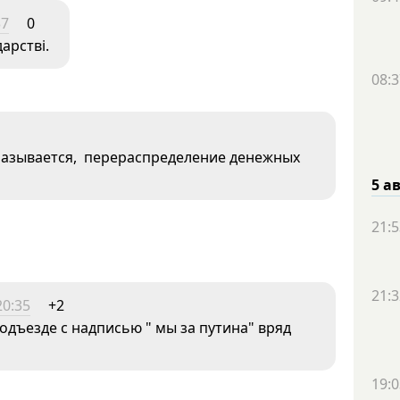
37
0
арстві.
08:3
 называется, перераспределение денежных
5 а
21:5
21:3
20:35
+2
дъезде с надписью " мы за путина" вряд
19:0