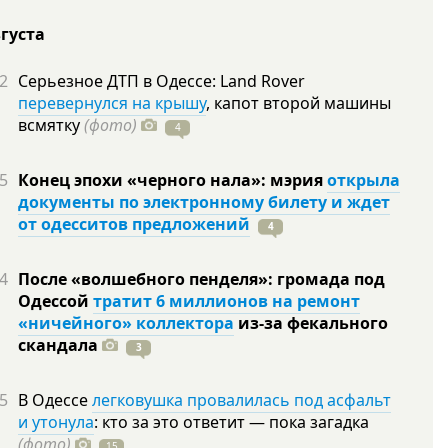
вгуста
2
Серьезное ДТП в Одессе: Land Rover
перевернулся на крышу
, капот второй машины
всмятку
(фото)
4
5
Конец эпохи «черного нала»: мэрия
открыла
документы по электронному билету и ждет
от одесситов предложений
4
4
После «волшебного пенделя»: громада под
Одессой
тратит 6 миллионов на ремонт
«ничейного» коллектора
из-за фекального
скандала
3
5
В Одессе
легковушка провалилась под асфальт
и утонула
: кто за это ответит — пока загадка
(фото)
15