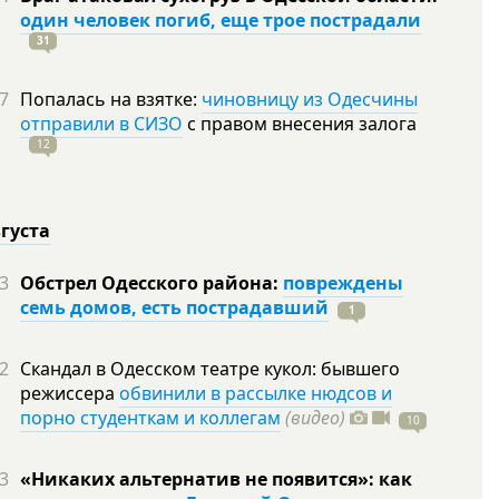
один человек погиб, еще трое пострадали
31
7
Попалась на взятке:
чиновницу из Одесчины
отправили в СИЗО
с правом внесения залога
12
вгуста
3
Обстрел Одесского района:
повреждены
семь домов, есть пострадавший
1
2
Скандал в Одесском театре кукол: бывшего
режиссера
обвинили в рассылке нюдсов и
порно студенткам и коллегам
(видео)
10
3
«Никаких альтернатив не появится»: как