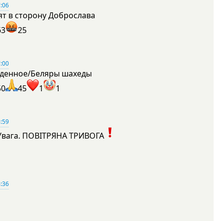
:06
ят в сторону Доброслава
63
25
:00
денное/Беляры шахеды
50
45
1
1
:59
Увага. ПОВІТРЯНА ТРИВОГА
1
:36