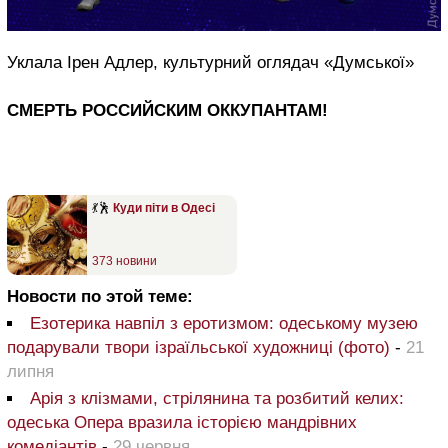
Уклала Ірен Адлер, культурний оглядач «Думської»
СМЕРТЬ РОССИЙСКИМ ОККУПАНТАМ!
💃🕺
Куди піти в Одесі
373 новини
Новости по этой теме:
Езотерика навпіл з еротизмом: одеському музею
подарували твори ізраїльської художниці (фото)
-
21
липня
Арія з клізмами, стрілянина та розбитий келих:
одеська Опера вразила історією мандрівних
комедіантів
-
29 червня