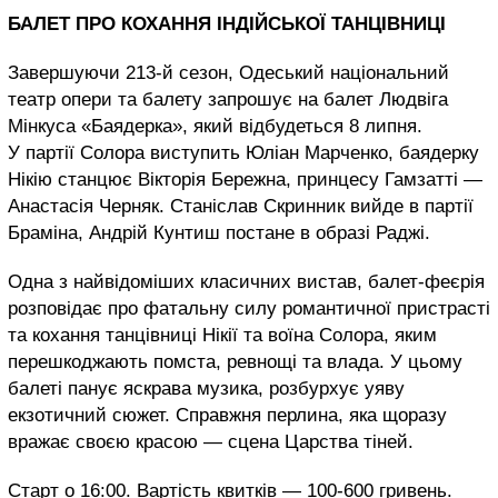
БАЛЕТ ПРО КОХАННЯ ІНДІЙСЬКОЇ ТАНЦІВНИЦІ
Завершуючи 213-й сезон, Одеський національний
театр опери та балету запрошує на балет Людвіга
Мінкуса «Баядерка», який відбудеться 8 липня.
У партії Солора виступить Юліан Марченко, баядерку
Нікію станцює Вікторія Бережна, принцесу Гамзатті —
Анастасія Черняк. Станіслав Скринник вийде в партії
Браміна, Андрій Кунтиш постане в образі Раджі.
Одна з найвідоміших класичних вистав, балет-феєрія
розповідає про фатальну силу романтичної пристрасті
та кохання танцівниці Нікії та воїна Солора, яким
перешкоджають помста, ревнощі та влада. У цьому
балеті панує яскрава музика, розбурхує уяву
екзотичний сюжет. Справжня перлина, яка щоразу
вражає своєю красою — сцена Царства тіней.
Старт о 16:00. Вартість квитків — 100-600 гривень.