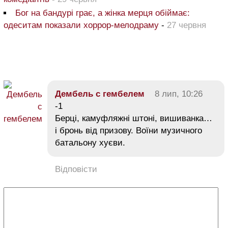
Бог на бандурі грає, а жінка мерця обіймає:
одеситам показали хоррор-мелодраму
-
27 червня
Дембель с гембелем
8 лип, 10:26
-1
Берці, камуфляжні штоні, вишиванка…
і бронь від призову. Воїни музичного
батальону хуєви.
Відповісти