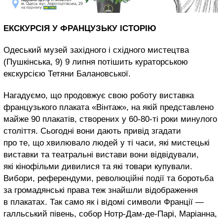
ЕКСКУРСІЯ У ФРАНЦУЗЬКУ ІСТОРІЮ
Одеський музей західного і східного мистецтва
(Пушкінська, 9) 9 липня потішить кураторською
екскурсією Тетяни Балановської.
Нагадуємо, що продовжує свою роботу виставка
французького плаката «Вінтаж», на якій представлено
майже 90 плакатів, створених у 60-80-ті роки минулого
століття. Сьогодні вони дають привід згадати
про те, що хвилювало людей у ті часи, які мистецькі
виставки та театральні вистави вони відвідували,
які кінофільми дивилися та які товари купували.
Вибори, референдуми, революційні події та боротьба
за громадянські права теж знайшли відображення
в плакатах. Так само як і відомі символи Франції —
галльський півень, собор Нотр-Дам-де-Парі, Маріанна,