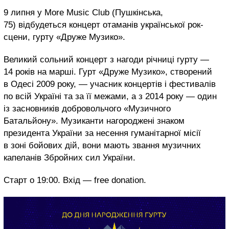
9 липня у More Music Club (Пушкінська,
75) відбудеться концерт отаманів української рок-
сцени, гурту «Друже Музико».
Великий сольний концерт з нагоди річниці гурту —
14 років на марші. Гурт «Друже Музико», створений
в Одесі 2009 року, — учасник концертів і фестивалів
по всій Україні та за її межами, а з 2014 року — один
із засновників добровольчого «Музичного
Батальйону». Музиканти нагороджені знаком
президента України за несення гуманітарної місії
в зоні бойових дій, вони мають звання музичних
капеланів Збройних сил України.
Старт о 19:00. Вхід — free donation.