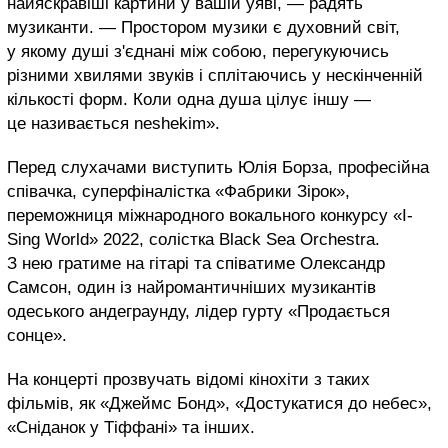
найяскравіші картини у вашій уяві, — радять
музиканти. — Простором музики є духовний світ,
у якому душі з'єднані між собою, перегукуючись
різними хвилями звуків і сплітаючись у нескінченній
кількості форм. Коли одна душа цілує іншу —
це називається neshekim».
Перед слухачами виступить Юлія Борза, професійна
співачка, суперфіналістка «Фабрики Зірок»,
переможниця міжнародного вокального конкурсу «I-
Sing World» 2022, солістка Black Sea Orchestra.
З нею гратиме на гітарі та співатиме Олександр
Самсон, один із найромантичніших музикантів
одеського андеграунду, лідер гурту «Продається
сонце».
На концерті прозвучать відомі кінохіти з таких
фільмів, як «Джеймс Бонд», «Достукатися до небес»,
«Сніданок у Тіффані» та інших.