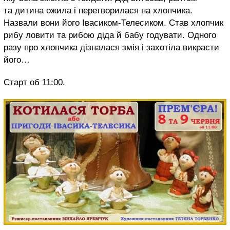
та дитина ожила і перетворилася на хлопчика.
Назвали вони його Івасиком-Телесиком. Став хлопчик
рибу ловити та рибою діда й бабу годувати. Одного
разу про хлопчика дізналася змія і захотіла викрасти
його…
Старт об 11:00.