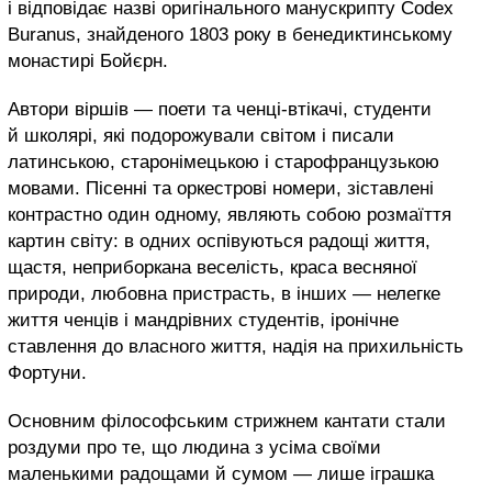
і відповідає назві оригінального манускрипту Codex
Buranus, знайденого 1803 року в бенедиктинському
монастирі Бойєрн.
Автори віршів — поети та ченці-втікачі, студенти
й школярі, які подорожували світом і писали
латинською, старонімецькою і старофранцузькою
мовами. Пісенні та оркестрові номери, зіставлені
контрастно один одному, являють собою розмаїття
картин світу: в одних оспівуються радощі життя,
щастя, неприборкана веселість, краса весняної
природи, любовна пристрасть, в інших — нелегке
життя ченців і мандрівних студентів, іронічне
ставлення до власного життя, надія на прихильність
Фортуни.
Основним філософським стрижнем кантати стали
роздуми про те, що людина з усіма своїми
маленькими радощами й сумом — лише іграшка