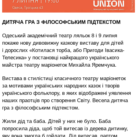
ДИТЯЧА ГРА З ФІЛОСОФСЬКИМ ПІДТЕКСТОМ
Одеський академічний театр ляльок 8 і 9 липня
покаже нову дивовижну казкову виставу для дітей
і дорослих «Котилася торба, або Пригоди Івасика-
Телесика» у постановці найкращого українського
майстра театру маріонеток Михайла Яремчука.
Вистава в стилістиці класичного театру маріонеток
за мотивами українських народних казок і творів
українського фольклору, в яких відображені уявлення
наших праотців про створення Світу. Весела дитяча
гра з філософським підтекстом.
Жили дід та баба. Дітей у них не було. Баба
попросила діда, щоб той витесав із дерева дитинку,
яку вона змогла б гойдати. Дід витесав, раптом