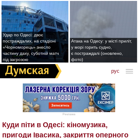
Удар по Одесі: двоє
постраждалих, на стадіоні
Атака на Одесу: у місті приліт,
«Чорноморець» знесло
у морі горить судно,
частину даху, суботній матч
є постраждалі (оновлено,
під загрозою
фото)
рус
Реклама
Куди піти в Одесі: кіномузика,
пригоди Івасика, закриття оперного