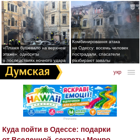
Комбинировання атака
«Пламя бушевало на верхнем
на Одессу: восемь человек
этаже»: одесситы
пострадали, спасатели
о последствиях ночного удара
разбирают завалы
укр
Реклама
Куда пойти в Одессе: подарки
от Вселенной, секреты Монро