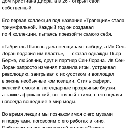
дом Кристиана Диора, а в 26 - открыл свой
собственный.
Его первая коллекция под название «Трапеция» стала
триумфальной. Каждый год он создавал
по 4 коллекции, пытаясь превзойти самого себя.
«Габриэль Шанель дала женщинам свободу, а Ив Сен-
Лоран подарил им власть», — сказал однажды Пьер
Берже, любовник, друг и партнер Сен-Лорана. Ив Сен-
Лоран запросто изменял правила игры, устраивал
революцию, заигрывал с искусством и воплощал
в жизнь необычные композиции. Стиль сафари,
женский смокинг, легендарные прозрачные блузки,
а также африканский, восточный стили, с его подачи
навсегда вошедшие в мир моды.
Во время лекции мы познакомимся с его музами
и подругами, поговорим о его работах в кино.
Побываем на его знаменитой вилле «Оазис»