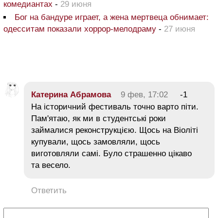
комедиантах
-
29 июня
Бог на бандуре играет, а жена мертвеца обнимает:
одесситам показали хоррор-мелодраму
-
27 июня
Катерина Абрамова
9 фев, 17:02
-1
На історичний фестиваль точно варто піти.
Пам'ятаю, як ми в студентські роки
займалися реконструкцією. Щось на Віоліті
купували, щось замовляли, щось
виготовляли самі. Було страшенно цікаво
та весело.
Ответить