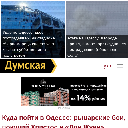
Удар по Одессе: двое
пострадавших, на стадионе
Атака на Одессу: в городе
«Черноморец» снесло часть
прилет, в море горит судно, ест
крыши, субботняя игра
пострадавшие (обновлено,
под угрозой
фото)
укр
Реклама
Куда пойти в Одессе: рыцарские бои,
поющий Христос и «Дон Жуан»