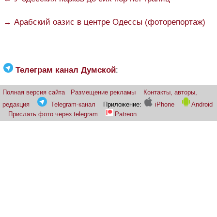
→ Арабский оазис в центре Одессы (фоторепортаж)
Телеграм канал Думской
:
Полная версия сайта
Размещение рекламы
Контакты, авторы,
редакция
Telegram-канал
Приложение:
iPhone
Android
Прислать фото через telegram
Patreon