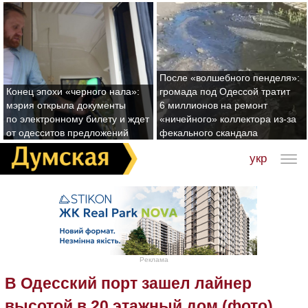
После «волшебного пенделя»:
Конец эпохи «черного нала»:
громада под Одессой тратит
мэрия открыла документы
6 миллионов на ремонт
по электронному билету и ждет
«ничейного» коллектора из-за
от одесситов предложений
фекального скандала
укр
Реклама
В Одесский порт зашел лайнер
высотой в 20 этажный дом (фото)