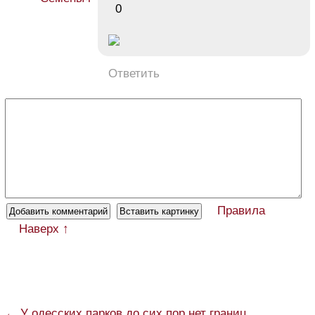
0
Ответить
Правила
Наверх ↑
← У одесских парков до сих пор нет границ