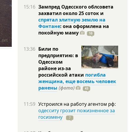
15:16
Зампред Одесского облсовета
захватил около 25 соток и
спрятал элитную землю на
Фонтане
: она оформлена на
покойную
маму
10
13:36
Били по
предприятию: в
Одесском
районе из-за
российской атаки
погибла
женщина, еще восемь человек
ранены
(фото)
43
11:59
Устроился на работу агентом рф:
одесситу грозит пожизненное за
госизмену
7