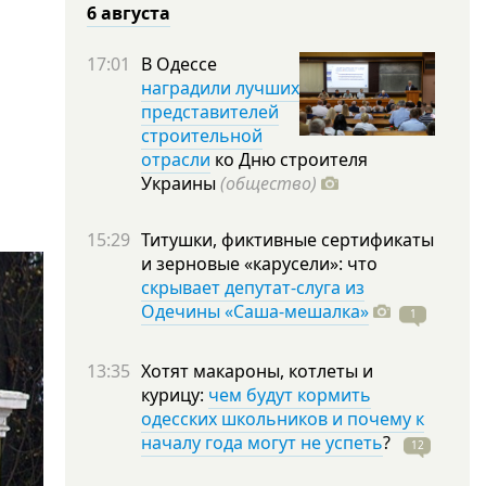
6 августа
17:01
В Одессе
наградили лучших
представителей
строительной
отрасли
ко Дню строителя
Украины
(общество)
15:29
Титушки, фиктивные сертификаты
и зерновые «карусели»: что
скрывает депутат-слуга из
Одечины «Саша-мешалка»
1
13:35
Хотят макароны, котлеты и
курицу:
чем будут кормить
одесских школьников и почему к
началу года могут не успеть
?
12