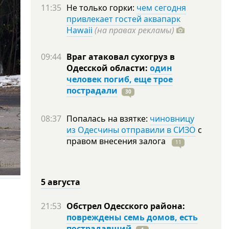
11:35
Не только горки:
чем сегодня
привлекает гостей аквапарк
Hawaii
(на правах рекламы)
09:44
Враг атаковал сухогруз в
Одесской области:
один
человек погиб, еще трое
пострадали
30
08:37
Попалась на взятке:
чиновницу
из Одесчины отправили в СИЗО
с
правом внесения залога
11
5 августа
21:53
Обстрел Одесского района:
повреждены семь домов, есть
пострадавший