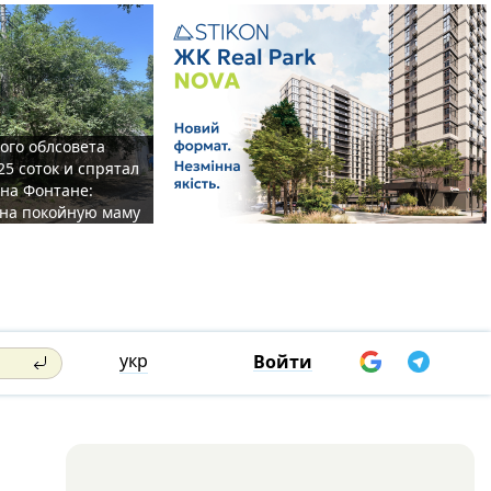
ого облсовета
25 соток и спрятал
на Фонтане:
на покойную маму
укр
Войти