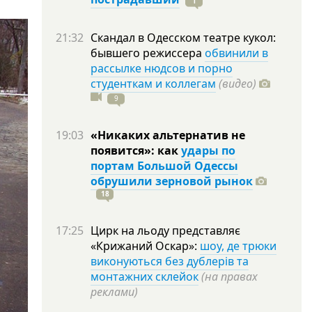
1
21:32
Скандал в Одесском театре кукол:
бывшего режиссера
обвинили в
рассылке нюдсов и порно
студенткам и коллегам
(видео)
9
19:03
«Никаких альтернатив не
появится»: как
удары по
портам Большой Одессы
обрушили зерновой рынок
18
17:25
Цирк на льоду представляє
«Крижаний Оскар»:
шоу, де трюки
виконуються без дублерів та
монтажних склейок
(на правах
реклами)