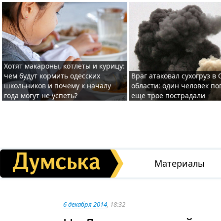
Хотят макароны, котлеты и курицу:
чем будут кормить одесских
Враг атаковал сухогруз в
школьников и почему к началу
области: один человек по
года могут не успеть?
еще трое пострадали
Материалы
6 декабря 2014
, 18:32