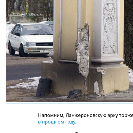
Напомним, Ланжероновскую арку торж
в прошлом году
.