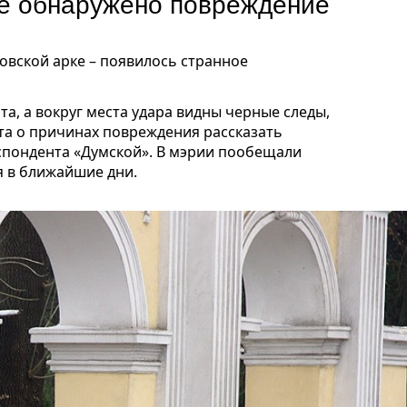
е обнаружено повреждение
вской арке – появилось странное
та, а вокруг места удара видны черные следы,
ета о причинах повреждения рассказать
респондента «Думской». В мэрии пообещали
 в ближайшие дни.