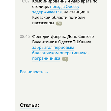
10:07
Комбинированный удар врага по
столице:
поезд в Одессу
задерживается
, на станции в
Киевской области погибли
пассажиры
56
08:46
Френдли-фаер на День Святого
Валентина: в Одессе ТЦКшник
забрызгал перцовым
баллончиком оперативника-
пограничника
7
Все новости →
Статьи: