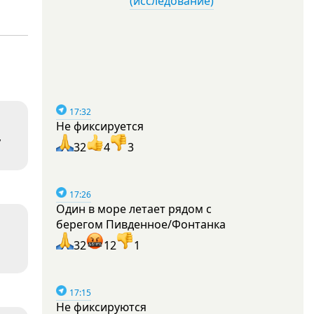
(исследование)
17:32
Не фиксируется
,
32
4
3
17:26
Один в море летает рядом с
берегом Пивденное/Фонтанка
32
12
1
17:15
Не фиксируются