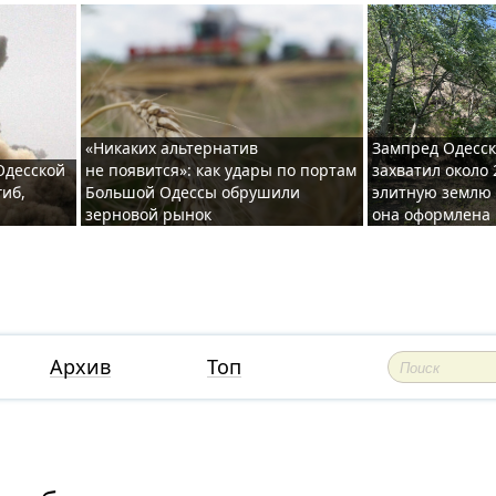
«Никаких альтернатив
Зампред Одесск
 Одесской
не появится»: как удары по портам
захватил около 
гиб,
Большой Одессы обрушили
элитную землю 
зерновой рынок
она оформлена 
Архив
Топ