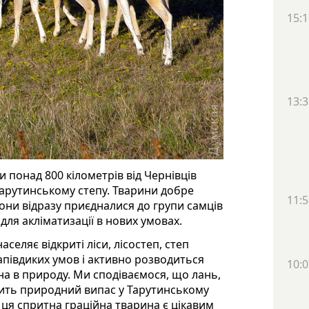
15:1
13:3
 понад 800 кілометрів від Чернівців
арутинському степу. Тварини добре
11:5
Вони відразу приєдналися до групи самців
для акліматизації в нових умовах.
селяє відкриті ліси, лісостеп, степ
апівдиких умов і активно розводиться
10:0
на в природу. Ми сподіваємося, що лань,
нить природний випас у Тарутинському
 ця спритна граційна тварина є цікавим