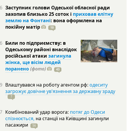
6
Заступник голови Одеської обласної ради
захопив близько 25 соток і
приховав елітну
землю на Фонтані
: вона оформлена на
покійну
матір
10
6
Били по підприємству: в
Одеському районі внаслідок
російської атаки
загинула
жінка, ще вісім людей
поранено
(фото)
43
9
Влаштувався на роботу агентом рф:
одеситу
загрожує довічне ув'язнення за державну зраду
7
7
Комбінований удар ворога:
потяг до Одеси
спізнюється,
на станції на Київщині загинули
пасажири
56