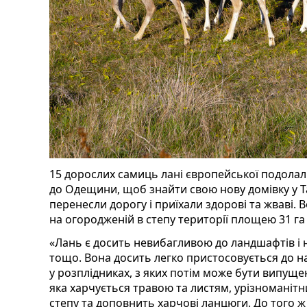
15 дорослих самиць лані європейської подолали
до Одещини, щоб знайти свою нову домівку у Т
перенесли дорогу і приїхали здорові та жваві. 
на огородженій в степу території площею 31 га 
«Лань є досить невибагливою до ландшафтів і на
тощо. Вона досить легко пристосовується до н
у розплідниках, з яких потім може бути випуще
яка харчується травою та листям, урізноманіт
степу та доповнить харчові ланцюги. До того ж