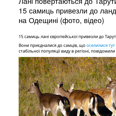
Лані повертаються до Тарути
15 самиць привезли до лан
на Одещині (фото, відео)
15 самиць лані європейської привезли до Тарут
Вони приєдналися до самців, що
оселилися тут
стабільної популяції виду в регіоні, повідомили 