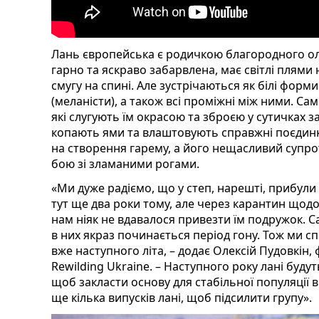
Лань європейська є родичкою благородного ол
гарно та яскраво забарвлена, має світлі плями на
смугу на спині. Але зустрічаються як білі форми 
(меланісти), а також всі проміжні між ними. Са
які слугують їм окрасою та зброєю у сутичках за
копають ями та влаштовують справжні поєдин
на створення гарему, а його нещасливий супр
бою зі зламаними рогами.
«Ми дуже радіємо, що у степ, нарешті, прибули
тут ще два роки тому, але через карантин щодо 
нам ніяк не вдавалося привезти їм подружок. С
в них якраз починається період гону. Тож ми с
вже наступного літа, – додає Олексій Пудовкін, 
Rewilding Ukraine. – Наступного року лані буду
щоб закласти основу для стабільної популяції 
ще кілька випусків лані, щоб підсилити групу».