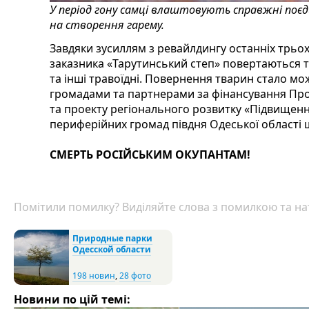
У період гону самці влаштовують справжні поє
на створення гарему.
Завдяки зусиллям з ревайлдингу останніх трьох
заказника «Тарутинський степ» повертаються та
та інші травоїдні. Повернення тварин стало мо
громадами та партнерами за фінансування Про
та проекту регіонального розвитку «Підвищен
периферійних громад півдня Одеської області ш
СМЕРТЬ РОСІЙСЬКИМ ОКУПАНТАМ!
Помітили помилку? Виділяйте слова з помилкою та нат
Природные парки
Одесской области
198 новин
,
28 фото
Новини по цій темі: