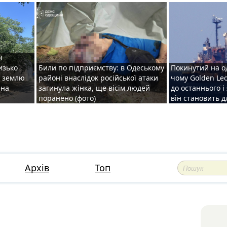
ї
изько
Били по підприємству: в Одеському
Покинутий на о
у землю
районі внаслідок російської атаки
чому Golden Le
ена
загинула жінка, ще вісім людей
до останнього і
поранено (фото)
він становить 
Архів
Топ