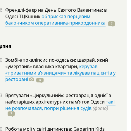
6
Френдлі-фаєр на День Святого Валентина: в
Одесі ТЦКшник
обприскав перцевим
балончиком оперативника-прикордонника
7
ерпня
0
Зомбі-апокаліпсис по-одеськи: шахрай, який
«умертвив» власника квартири,
керував
«приватними в’язницями» та лікував пацієнтів у
ресторані
8
3
Врятувати «Циркульний»: реставрація однієї з
найстаріших архітектурних пам’яток Одеси
так і
не розпочалася, попри рішення судів
(фото)
7
0
Робота мрії у світі дитинства: Gagarinn Kids