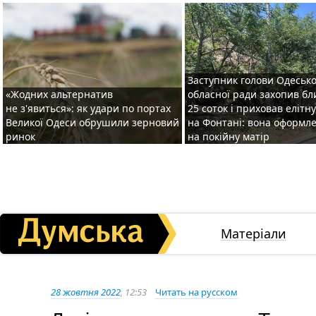
Заступник голови Одесько
«Жодних альтернатив
обласної ради захопив бл
не з'явиться»: як удари по портах
25 соток і приховав елітн
Великої Одеси обрушили зерновий
на Фонтані: вона оформл
ринок
на покійну матір
Матеріали
28 жовтня 2022
, 12:53
Читать на русском