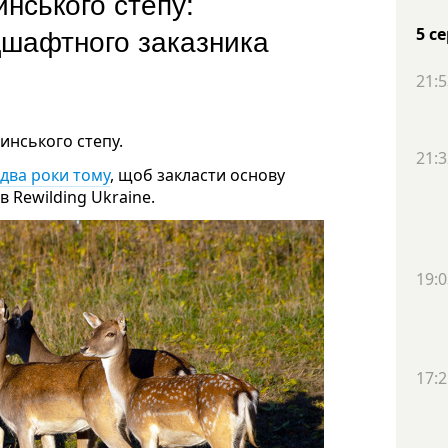
нського степу:
дшафтного заказника
5 с
21:5
инського степу.
21:3
 два роки тому
, щоб закласти основу
в Rewilding Ukraine.
19:0
17:2