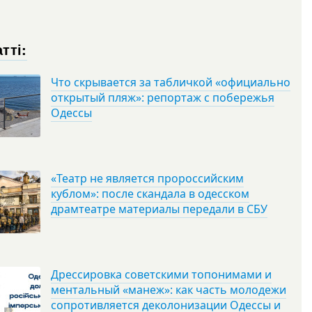
тті:
Что скрывается за табличкой «официально
открытый пляж»: репортаж с побережья
Одессы
«Театр не является пророссийским
кублом»: после скандала в одесском
драмтеатре материалы передали в СБУ
Дрессировка советскими топонимами и
ментальный «манеж»: как часть молодежи
сопротивляется деколонизации Одессы и