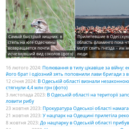
Самый быстрый хищник: в
Прилетевшие в Одесску
степь на юге Одесчины
область фламинго пока чт
возвращается почти
могут свить гнезда – им
исчезнувший вид соколов (фото)
люди
16 лютого 2024:
Полювання в тилу цікавіше за війну: 
його брат і одіозний зять поповнили лави бригади з в
12 січня 2024:
В Одеській області визнали незаконною
стягнули 4,4 млн грн (фото)
3 листопада 2023:
В Одеській області на території за
ловити рибу
23 жовтня 2023:
Прокуратура Одеської області намаг
21 жовтня 2023:
У нацпарк на Одещині прилетіла реко
8 жовтня 2023:
До нацпарку в Одеській області прибув