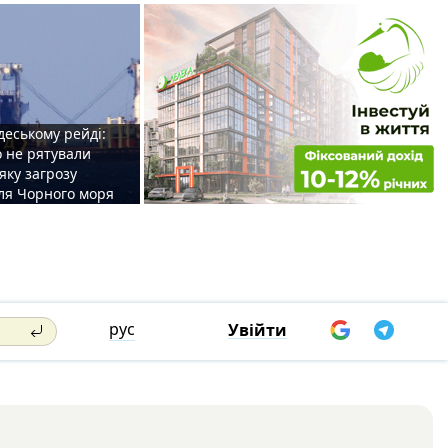
деському рейді:
o не рятували
 яку загрозу
для Чорного моря
рус
Увійти