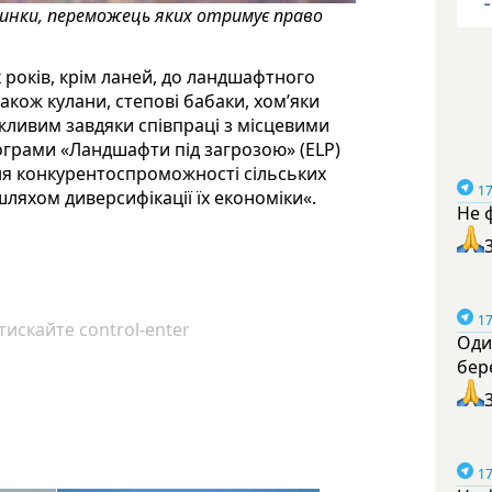
динки, переможець яких отримує право
 років, крім ланей, до ландшафтного
кож кулани, степові бабаки, хом’яки
жливим завдяки співпраці з місцевими
грами «Ландшафти під загрозою» (ELP)
ня конкурентоспроможності сільських
17
ляхом диверсифікації їх економіки«.
Не 
17
искайте control-enter
Оди
бер
17