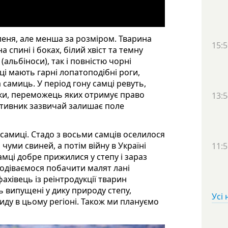
еня, але менша за розміром. Тварина
15:5
 спині і боках, білий хвіст та темну
(альбіноси), так і повністю чорні
мці мають гарні лопатоподібні роги,
 самиць. У період гону самці ревуть,
ки, переможець яких отримує право
13:5
отивник зазвичай залишає поле
 самиці. Стадо з восьми самців оселилося
чуми свиней, а потім війну в Україні
11:5
амці добре прижилися у степу і зараз
подіваємося побачити малят лані
фахівець із реінтродукції тварин
ть випущені у дику природу степу,
Усі
виду в цьому регіоні. Також ми плануємо