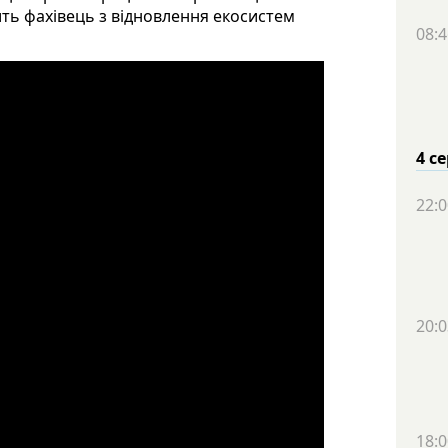
ить фахівець з відновлення екосистем
08:4
4 с
22:0
20:0
18:0