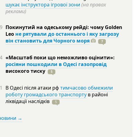
шукає інструктора ігрової зони
(на правах
реклами)
9
Покинутий на одеському рейді: чому Golden
Leo
не рятували до останнього і яку загрозу
він становить для Чорного моря
7
4
«Масштаб поки що неможливо оцінити»:
росіяни пошкодили в Одесі газопровід
високого
тиску
5
1
В Одесі після атаки рф
тимчасово обмежили
роботу громадського транспорту
в районі
ліквідації
наслідків
5
 новини →