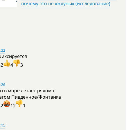
почему это не «ждуны» (исследование)
:32
фиксируется
32
4
3
:26
н в море летает рядом с
егом Пивденное/Фонтанка
32
12
1
:15