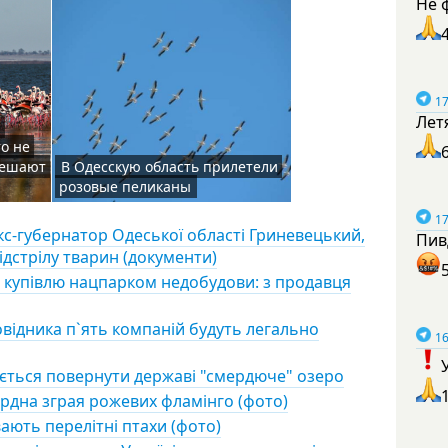
Не 
17
Лет
ю
о не
 мешают
В Одесскую область прилетели
розовые пеликаны
17
екс-губернатор Одеської області Гриневецький,
Пив
ідстрілу тварин (документи)
 купівлю нацпарком недобудови: з продавця
повідника п`ять компаній будуть легально
16
ається повернути державі "смердюче" озеро
рдна зграя рожевих фламінго (фото)
ають перелітні птахи (фото)