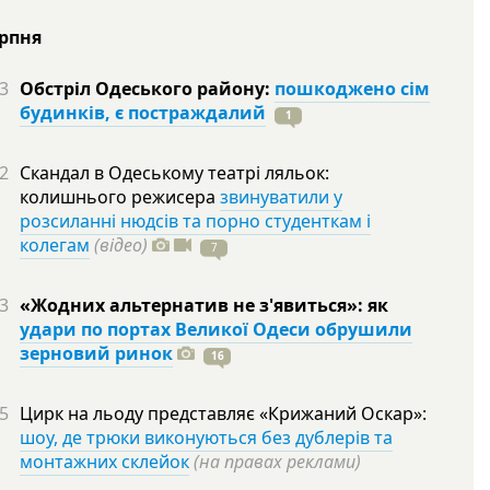
ерпня
3
Обстріл Одеського району:
пошкоджено сім
будинків, є постраждалий
1
2
Скандал в Одеському театрі ляльок:
колишнього режисера
звинуватили у
розсиланні нюдсів та порно студенткам і
колегам
(відео)
7
3
«Жодних альтернатив не з'явиться»: як
удари по портах Великої Одеси обрушили
зерновий ринок
16
5
Цирк на льоду представляє «Крижаний Оскар»:
шоу, де трюки виконуються без дублерів та
монтажних склейок
(на правах реклами)