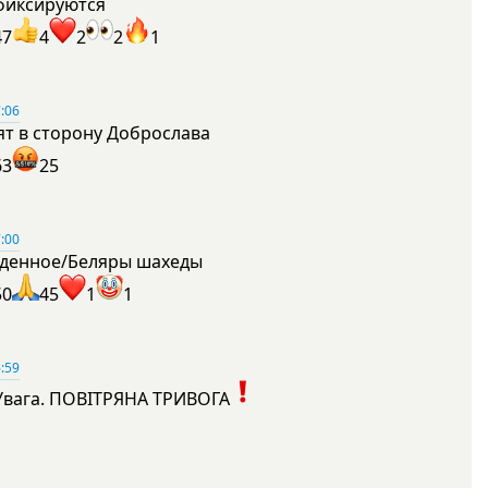
фиксируются
47
4
2
2
1
:06
ят в сторону Доброслава
63
25
:00
денное/Беляры шахеды
50
45
1
1
:59
Увага. ПОВІТРЯНА ТРИВОГА
1