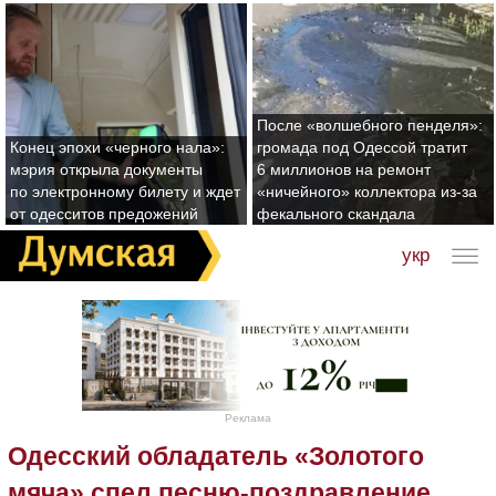
После «волшебного пенделя»:
Конец эпохи «черного нала»:
громада под Одессой тратит
мэрия открыла документы
6 миллионов на ремонт
по электронному билету и ждет
«ничейного» коллектора из-за
от одесситов предожений
фекального скандала
укр
Реклама
Одесский обладатель «Золотого
мяча» спел песню-поздравление