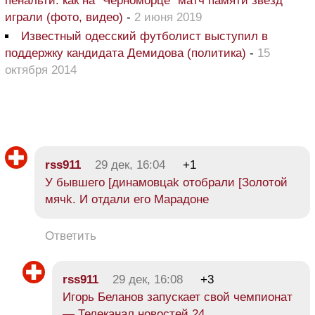
пенальти: как на "Черноморце" матч памяти звезд
играли (фото, видео)
-
2 июня 2019
Известный одесский футболист выступил в
поддержку кандидата Демидова (политика)
-
15
октября 2014
rss911
29 дек, 16:04
+1
У бывшего [динамовцаk отобрали [Золотой
мячk. И отдали его Марадоне
Ответить
rss911
29 дек, 16:08
+3
Игорь Беланов запускает свой чемпионат
— Телеканал новостей 24