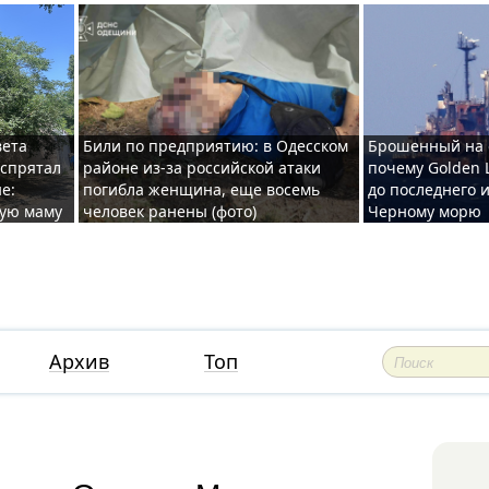
вета
Били по предприятию: в Одесском
Брошенный на 
 спрятал
районе из-за российской атаки
почему Golden 
е:
погибла женщина, еще восемь
до последнего и
ную маму
человек ранены (фото)
Черному морю
Архив
Топ