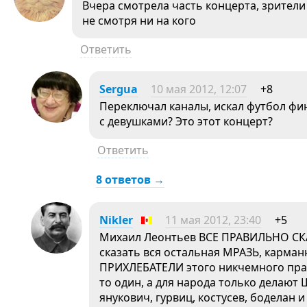
Вчера смотрела часть концерта, зрители
не смотря ни на кого
Ответить
Sergua
10 мая 2012, 12:07
+8
Переключал каналы, искал футбол фи
с девушками? Это этот концерт?
Ответить
8 ответов →
Nikler
11 мая 2012, 23:40
+5
Михаил Леонтьев ВСЕ ПРАВИЛЬНО СКАЗ
сказать вся остальная МРАЗЬ, карма
ПРИХЛЕБАТЕЛИ этого никчемного прав
то один, а для народа только делаю
янукович, гурвиц, костусев, боделан 