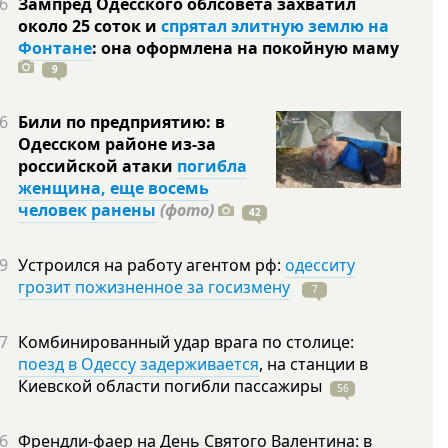
6
Зампред Одесского облсовета захватил
около 25 соток и
спрятал элитную землю на
Фонтане
: она оформлена на покойную
маму
9
6
Били по предприятию: в
Одесском районе из-за
российской атаки
погибла
женщина, еще восемь
человек ранены
(фото)
42
9
Устроился на работу агентом рф:
одесситу
грозит пожизненное за госизмену
7
7
Комбинированный удар врага по столице:
поезд в Одессу задерживается
, на станции в
Киевской области погибли
пассажиры
56
6
Френдли-фаер на День Святого Валентина: в