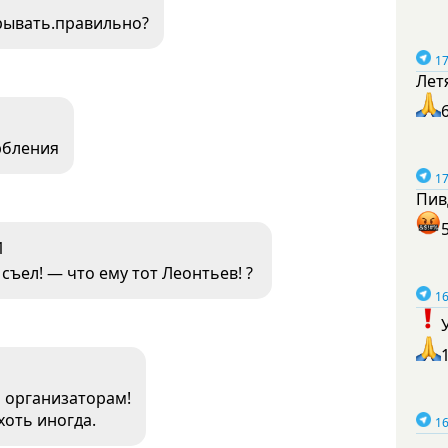
крывать.правильно?
17
Лет
рбления
17
Пив
1
съел! — что ему тот Леонтьев! ?
16
 организаторам!
оть иногда.
16