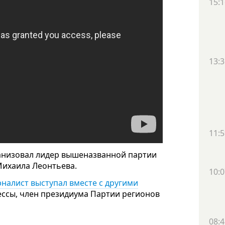
15:1
13:3
11:5
ганизовал лидер вышеназванной партии
Михаила Леонтьева.
10:0
налист выступал вместе с другими
дессы, член президиума Партии регионов
08:4