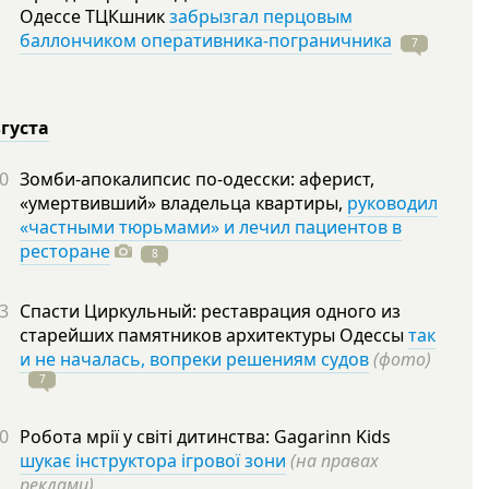
Одессе ТЦКшник
забрызгал перцовым
баллончиком оперативника-пограничника
7
вгуста
0
Зомби-апокалипсис по-одесски: аферист,
«умертвивший» владельца квартиры,
руководил
«частными тюрьмами» и лечил пациентов в
ресторане
8
3
Спасти Циркульный: реставрация одного из
старейших памятников архитектуры Одессы
так
и не началась, вопреки решениям судов
(фото)
7
0
Робота мрії у світі дитинства: Gagarinn Kids
шукає інструктора ігрової зони
(на правах
реклами)