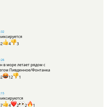
:32
фиксируется
32
4
3
:26
н в море летает рядом с
егом Пивденное/Фонтанка
32
12
1
:15
фиксируются
47
4
2
2
1