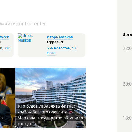
майте control-enter
4 а
тусев
Игорь Марков
ы
террорист
22:0
ей
,
316
556 новостей
,
53
фото
20:0
Кто будет управлять фитнес-
клубом беглого одессита
18:0
го
Маркова: государство объявило
конкурс