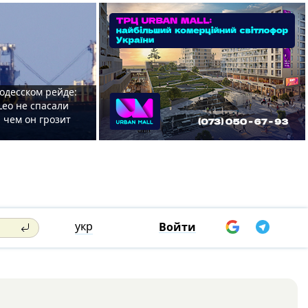
одесском рейде:
Leo не спасали
 чем он грозит
укр
Войти