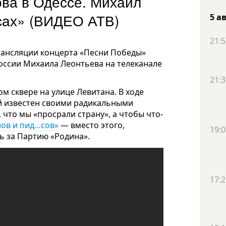
ва в Одессе. Михаил
сах» (ВИДЕО АТВ)
5 а
21:5
рансляции концерта «Песни Победы»
оссии Михаила Леонтьева на телеканале
21:3
м сквере на улице Левитана. В ходе
й известен своими радикальными
, что мы «просрали страну», а чтобы что-
лов и пид…сов»
— вместо этого,
19:0
ь за Партию «Родина».
17:2