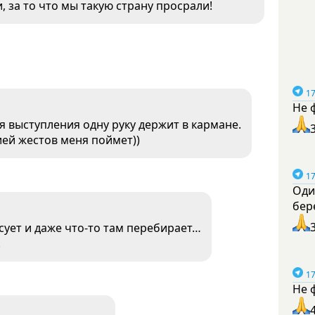
 за то что мы такую страну просрали!
17
Не 
я выступления одну руку держит в кармане.
ией жестов меня поймет))
17
Оди
бер
сует и даже что-то там перебирает…
.
17
Не 