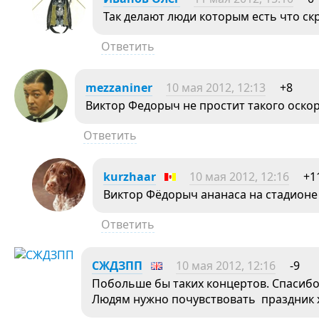
Так делают люди которым есть что с
Ответить
mezzaniner
10 мая 2012, 12:13
+8
Виктор Федорыч не простит такого оско
Ответить
kurzhaar
10 мая 2012, 12:16
+1
Виктор Фёдорыч ананаса на стадионе 
Ответить
СЖДЗПП
10 мая 2012, 12:16
-9
Побольше бы таких концертов. Спасибо
Людям нужно почувствовать праздник х