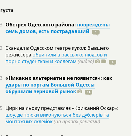
вгуста
3
Обстрел Одесского района:
повреждены
семь домов, есть пострадавший
1
2
Скандал в Одесском театре кукол: бывшего
режиссера
обвинили в рассылке нюдсов и
порно студенткам и коллегам
(видео)
4
3
«Никаких альтернатив не появится»: как
удары по портам Большой Одессы
обрушили зерновой рынок
14
5
Цирк на льоду представляє «Крижаний Оскар»:
шоу, де трюки виконуються без дублерів та
монтажних склейок
(на правах реклами)