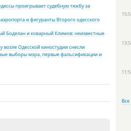
Одессы проигрывает судебную тяжбу за
15:5
 аэропорта и фигуранты Второго одесского
ый Боделан и коварный Климов: неизвестные
13:5
у возле Одесской киностудии снесли
ервые выборы мэра, первые фальсификации и
11:5
Все