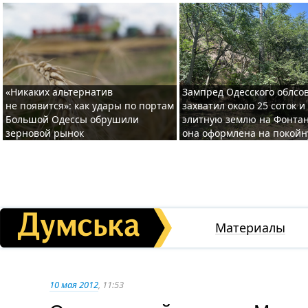
«Никаких альтернатив
Зампред Одесского облсо
не появится»: как удары по портам
захватил около 25 соток и
Большой Одессы обрушили
элитную землю на Фонтан
зерновой рынок
она оформлена на покой
Материалы
10 мая 2012
, 11:53