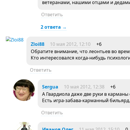
ветеранами, нашими отцами и дедами,
Ответить
2 ответа →
Zloi88
10 мая 2012, 12:10
+6
Обратите внимание, что леонтьев во врем
Кто интересовался когда-нибудь психолог
Ответить
Sergua
10 мая 2012, 12:38
+6
А Гвардиола даже две руки в карманы 
Есть игра-забава-карманный бильярд
Ответить
Иванов Олег
11 мая 2012, 15:10
0