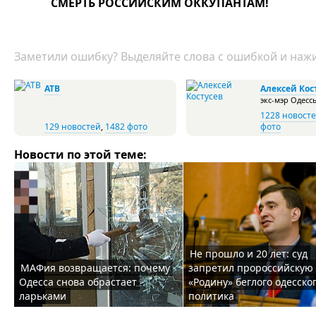
СМЕРТЬ РОССИЙСКИМ ОККУПАНТАМ!
Заметили ошибку? Выделяйте слова с ошибкой и нажи
АТВ
Алексей Кос
экс-мэр Одесс
1228 новост
129 новостей
,
1482 фото
фото
Новости по этой теме:
Не прошло и 20 лет: суд
МАФия возвращается: почему
запретил пророссийскую
Одесса снова обрастает
«Родину» беглого одесско
ларьками
политика