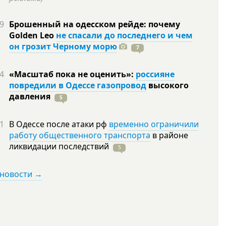
9
Брошенный на одесском рейде: почему
Golden Leo
не спасали до последнего и чем
он грозит Черному морю
7
4
«Масштаб пока не оценить»:
россияне
повредили в Одессе газопровод
высокого
давления
5
1
В Одессе после атаки рф
временно ограничили
работу общественного транспорта
в районе
ликвидации
последствий
5
 новости →