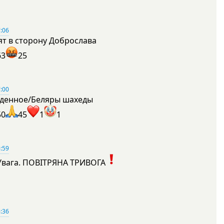
:06
ят в сторону Доброслава
63
25
:00
денное/Беляры шахеды
50
45
1
1
:59
Увага. ПОВІТРЯНА ТРИВОГА
1
:36