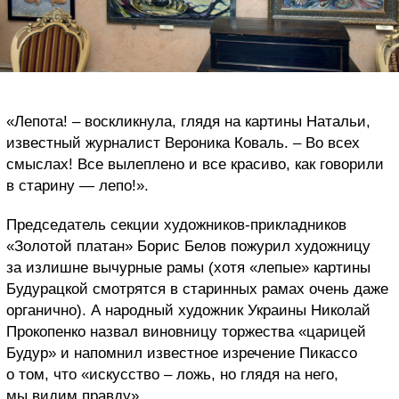
«Лепота! – воскликнула, глядя на картины Натальи,
известный журналист Вероника Коваль. – Во всех
смыслах! Все вылеплено и все красиво, как говорили
в старину — лепо!».
Председатель секции художников-прикладников
«Золотой платан» Борис Белов пожурил художницу
за излишне вычурные рамы (хотя «лепые» картины
Будурацкой смотрятся в старинных рамах очень даже
органично). А народный художник Украины Николай
Прокопенко назвал виновницу торжества «царицей
Будур» и напомнил известное изречение Пикассо
о том, что «искусство – ложь, но глядя на него,
мы видим правду».