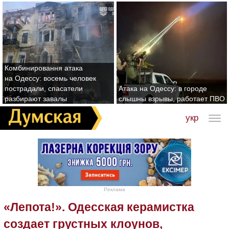
Комбинировання атака
на Одессу: восемь человек
пострадали, спасатели
Атака на Одессу: в городе
разбирают завалы
слышны взрывы, работает ПВО
укр
Реклама
«Лепота!». Одесская керамистка
создает грустных клоунов,