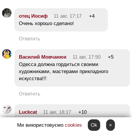
отец Иосиф
11 авг, 17:17
+4
Очень хорошо сделано!
Ответить
Василий Мовчанюк
11 авг, 17:50
+5
Одесса должна гордиться своими
художниками, мастерами прикладного
искусства!!!
Ответить
Luckcat
11 авг, 18:17
+10
Замечательные картины — сплошной
Ми використовуємо
cookies
Ok
×
позитив:)