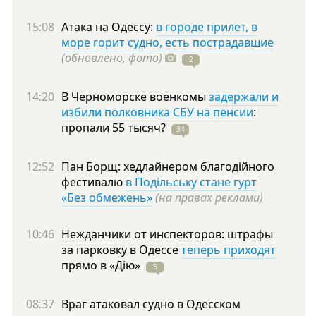
15:08
Атака на Одессу:
в городе прилет, в
море горит судно, есть пострадавшие
(обновлено, фото)
2
14:20
В Черноморске военкомы
задержали и
избили полковника СБУ на пенсии
:
пропали 55
тысяч?
34
12:52
Пан Борщ: хедлайнером благодійного
фестивалю
в Подільську стане гурт
«Без обмежень»
(на правах реклами)
10:46
Нежданчики от инспекторов: штрафы
за парковку в Одессе
теперь приходят
прямо в
«Дію»
5
08:37
Враг атаковал судно в Одесском