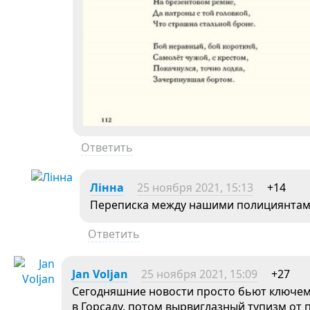
Ответить
Лінна
25 ноября 2021, 15:13
+14
Переписка между нашими полициянтами 
Ответить
Jan Voljan
25 ноября 2021, 15:09
+27
Сегодняшние новости просто бьют ключем 
в Горсаду, потом вырвиглазный тупизм от 