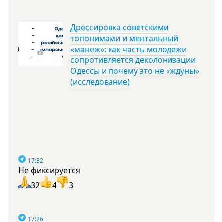
Дрессировка советскими
топонимами и ментальный
«манеж»: как часть молодежи
сопротивляется деколонизации
Одессы и почему это не «ждуны»
(исследование)
17:32
Не фиксируется
32
4
3
17:26