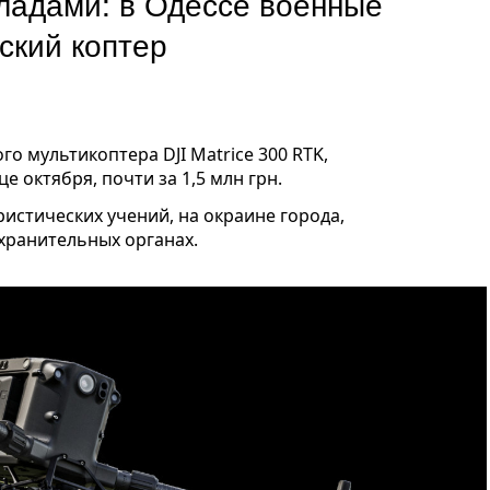
ладами: в Одессе военные
ский коптер
о мультикоптера DJI Matrice 300 RTK,
е октября, почти за 1,5 млн грн.
стических учений, на окраине города,
хранительных органах.