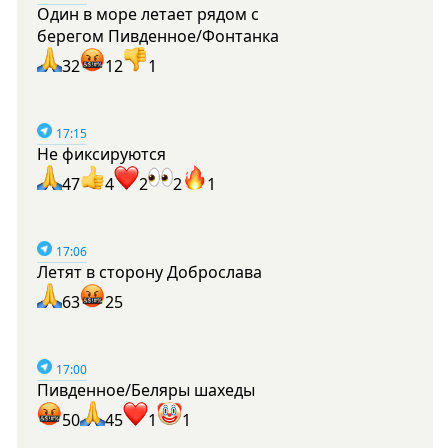
Один в море летает рядом с
берегом Пивденное/Фонтанка
32
12
1
17:15
Не фиксируются
47
4
2
2
1
17:06
Летят в сторону Доброслава
63
25
17:00
Пивденное/Беляры шахеды
50
45
1
1