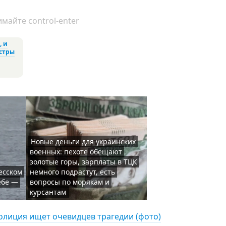
майте control-enter
, и
стры
Новые деньги для украинских
военных: пехоте обещают
золотые горы, зарплаты в ТЦК
есском
немного подрастут, есть
ебе —
вопросы по морякам и
курсантам
олиция ищет очевидцев трагедии (фото)