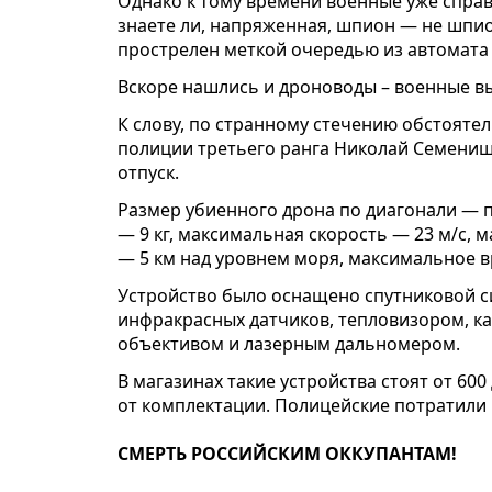
Однако к тому времени военные уже справ
знаете ли, напряженная, шпион — не шпио
прострелен меткой очередью из автомата
Вскоре нашлись и дроноводы – военные вы
К слову, по странному стечению обстоятел
полиции третьего ранга Николай Семениш
отпуск.
Размер убиенного дрона по диагонали — п
— 9 кг, максимальная скорость — 23 м/с, 
— 5 км над уровнем моря, максимальное в
Устройство было оснащено спутниковой с
инфракрасных датчиков, тепловизором, к
объективом и лазерным дальномером.
В магазинах такие устройства стоят от 600
от комплектации. Полицейские потратили на
СМЕРТЬ РОССИЙСКИМ ОККУПАНТАМ!