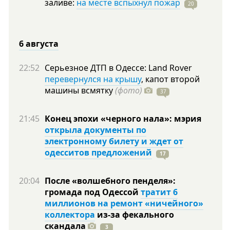
заливе:
на месте вспыхнул пожар
20
6 августа
22:52
Серьезное ДТП в Одессе: Land Rover
перевернулся на крышу
, капот второй
машины всмятку
(фото)
37
21:45
Конец эпохи «черного нала»: мэрия
открыла документы по
электронному билету и ждет от
одесситов предложений
17
20:04
После «волшебного пенделя»:
громада под Одессой
тратит 6
миллионов на ремонт «ничейного»
коллектора
из-за фекального
скандала
3