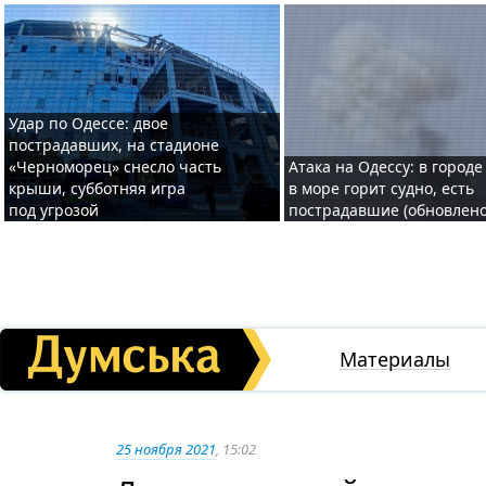
Удар по Одессе: двое
пострадавших, на стадионе
«Черноморец» снесло часть
Атака на Одессу: в городе
крыши, субботняя игра
в море горит судно, есть
под угрозой
пострадавшие (обновлено
Материалы
25 ноября 2021
, 15:02