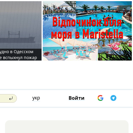
судно в Одесском
те вспыхнул пожар
укр
Войти