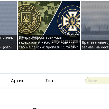
 прилет,
В Черноморске военкомы
задержали и избили полковника
Враг атаковал 
, фото)
СБУ на пенсии: пропали 55 тысяч?
заливе: на мес
Архив
Топ