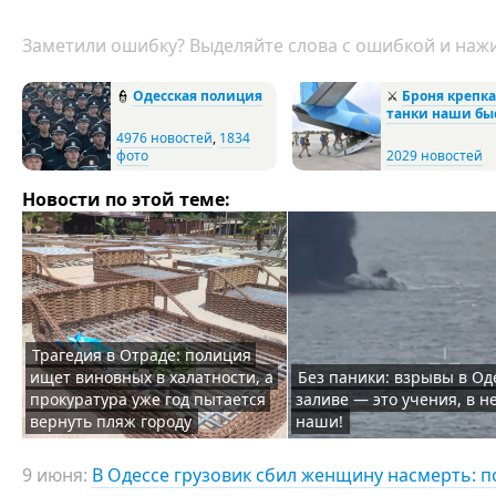
Заметили ошибку? Выделяйте слова с ошибкой и нажи
👮
Одесская полиция
⚔️
Броня крепка
танки наши бы
4976 новостей
,
1834
фото
2029 новостей
Новости по этой теме:
Трагедия в Отраде: полиция
ищет виновных в халатности, а
Без паники: взрывы в Од
прокуратура уже год пытается
заливе — это учения, в н
вернуть пляж городу
наши!
9 июня:
В Одессе грузовик сбил женщину насмерть: п