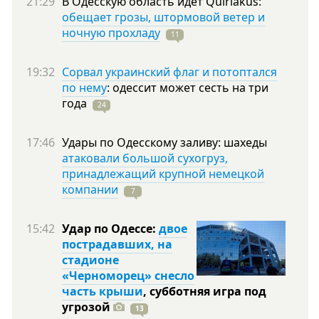
21:29
В Одесскую область идет Quiriakus:
обещает грозы, штормовой ветер и
ночную прохладу
11
19:32
Сорвал украинский флаг и потоптался
по нему
: одессит может сесть на три
года
24
17:46
Удары по Одесскому заливу: шахеды
атаковали большой сухогруз,
принадлежащий крупной немецкой
компании
7
15:42
Удар по Одессе:
двое
пострадавших, на
стадионе
«Черноморец» снесло
часть крыши
, субботняя игра под
угрозой
13