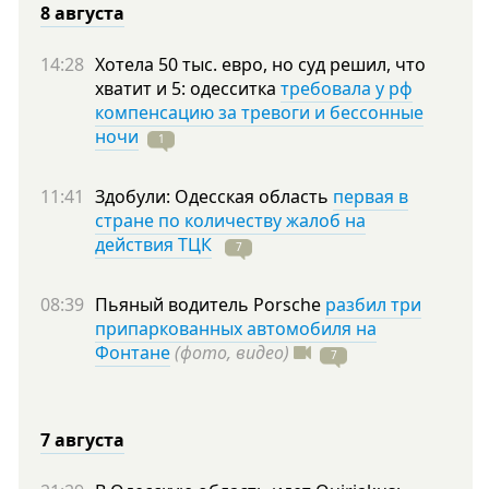
8 августа
14:28
Хотела 50 тыс. евро, но суд решил, что
хватит и 5: одесситка
требовала у рф
компенсацию за тревоги и бессонные
ночи
1
11:41
Здобули: Одесская область
первая в
стране по количеству жалоб на
действия ТЦК
7
08:39
Пьяный водитель Porsche
разбил три
припаркованных автомобиля на
Фонтане
(фото, видео)
7
7 августа