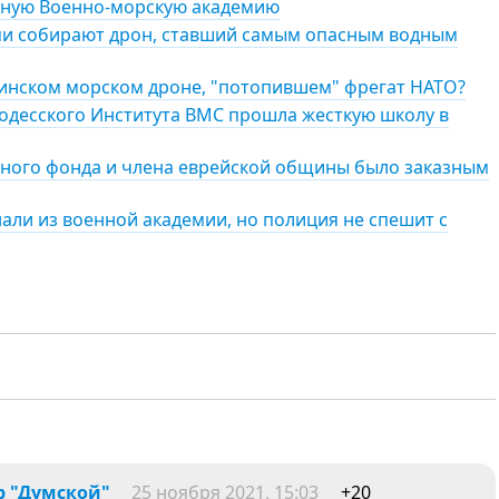
енную Военно-морскую академию
ами собирают дрон, ставший самым опасным водным
аинском морском дроне, "потопившем" фрегат НАТО?
 одесского Института ВМС прошла жесткую школу в
ьного фонда и члена еврейской общины было заказным
нали из военной академии, но полиция не спешит с
р "Думской"
25 ноября 2021, 15:03
+20