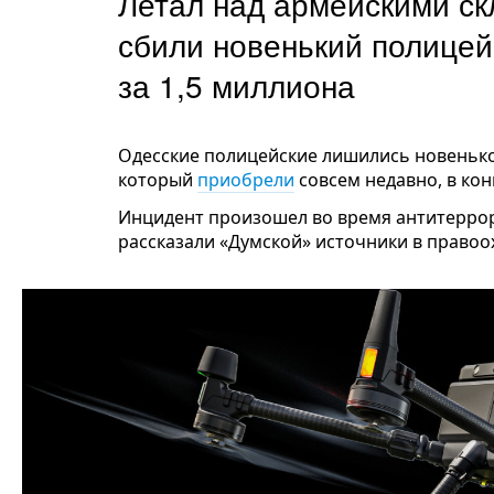
Летал над армейскими ск
сбили новенький полицей
за 1,5 миллиона
Одесские полицейские лишились новеньког
который
приобрели
совсем недавно, в конц
Инцидент произошел во время антитеррори
рассказали «Думской» источники в правоо