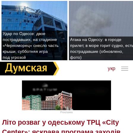
Удар по Одессе: двое
пострадавших, на стадионе
Атака на Одессу: в городе
«Черноморец» снесло часть
прилет, в море горит судно, ест
крыши, субботняя игра
пострадавшие (обновлено,
под угрозой
фото)
укр
Реклама
Літо розваг у одеському ТРЦ «City
Center»: яскрава програма заходів