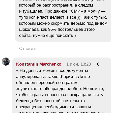
который он распространил, а следом
и губашлеп. Про данное «СМИ» я молчу —
тупо копи-паст делают и все )) Таких тупых,
которым можно скормить дерьмо под видом
шоколада, как 95% постояльцев этого
сайта, нужно еще поискать )
Ответить
Konstantin Marchenko
1 июн, 13:28
0
« На данный момент все документы
аннулированы, также Шарий в Литве
объявлен персоной нон-грата»
звучит как-то н6еправдоподобно. Не помню,
чтобы страны евросоюза прекращали статус
беженца без явных обстоятельств
прекращения необходимости защиты.
да и статус персона нон грата применяется