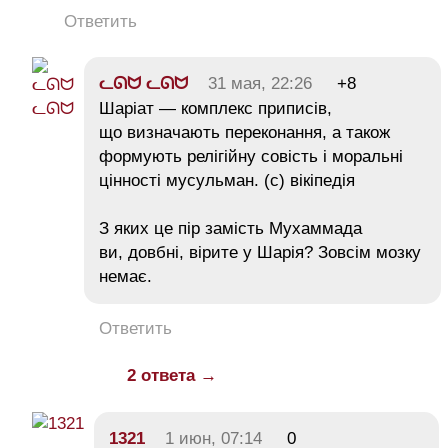
Ответить
ᓚᘏᗢ ᓚᘏᗢ
31 мая, 22:26
+8
Шаріат — комплекс приписів,
що визначають переконання, а також
формують релігійну совість і моральні
цінності мусульман. (с) вікіпедія
З яких це пір замість Мухаммада
ви, довбні, вірите у Шарія? Зовсім мозку
немає.
Ответить
2 ответа →
1321
1 июн, 07:14
0