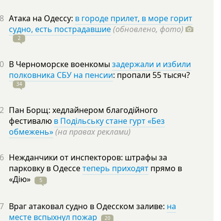
8
Атака на Одессу:
в городе прилет, в море горит
судно, есть пострадавшие
(обновлено, фото)
2
0
В Черноморске военкомы
задержали и избили
полковника СБУ на пенсии
: пропали 55
тысяч?
34
2
Пан Борщ: хедлайнером благодійного
фестивалю
в Подільську стане гурт «Без
обмежень»
(на правах реклами)
6
Нежданчики от инспекторов: штрафы за
парковку в Одессе
теперь приходят
прямо в
«Дію»
5
7
Враг атаковал судно в Одесском заливе:
на
месте вспыхнул пожар
20