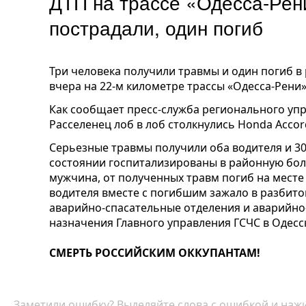
ДТП на трассе «Одесса-Рен
пострадали, один погиб
Три человека получили травмы и один погиб в
вчера на 22-м километре трассы «Одесса-Рени»
Как сообщает пресс-служба регионального упр
Расселенец лоб в лоб столкнулись Honda Accord 
Серьезные травмы получили оба водителя и 30
состоянии госпитализированы в районную боль
мужчина, от полученных травм погиб на мест
водителя вместе с погибшим зажало в разбито
аварийно-спасательные отделения и аварийно
назначения Главного управления ГСЧС в Одесс
СМЕРТЬ РОССИЙСКИМ ОККУПАНТАМ!
Заметили ошибку? Выделяйте слова с ошибкой и нажи