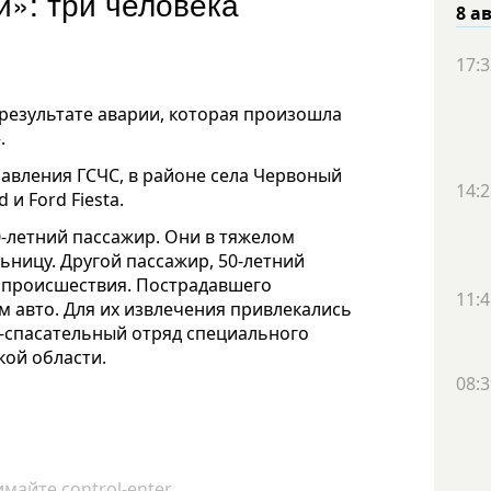
и»: три человека
8 а
17:3
 результате аварии, которая произошла
.
авления ГСЧС, в районе села Червоный
14:2
и Ford Fiesta.
-летний пассажир. Они в тяжелом
ницу. Другой пассажир, 50-летний
е происшествия. Пострадавшего
11:4
м авто. Для их извлечения привлекались
-спасательный отряд специального
кой области.
08:3
майте control-enter