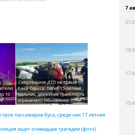
7 а
21:2
19:3
17:4
,
Смертельное ДТП на трассе
жителю
Киев-Одесса: погиб 15-летний
до 10
мальчик, движение транспорта
ограничено (обновлено)
15:4
и трое пассажиров буса, среди них 17-летняя
олиция ищет очевидцев трагедии (фото)