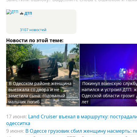
🚓
ДТП
3107 новостей
Новости по этой теме:
В Одесском районе женщина
Покинул воинскую службу
выезжала со двора и не
напился и устроил ДТП: 
заметила сына: годовалый
Одесской области грозит 
мальчик погиб
лет
17 июня:
Land Cruiser въехал в маршрутку: пострадал
одесситка
9 июня:
В Одессе грузовик сбил женщину насмерть: п