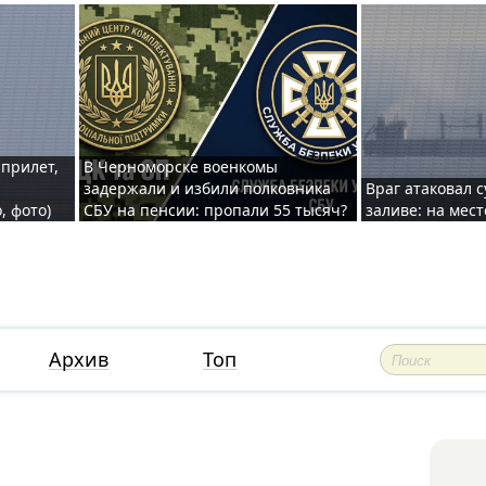
 прилет,
В Черноморске военкомы
задержали и избили полковника
Враг атаковал 
, фото)
СБУ на пенсии: пропали 55 тысяч?
заливе: на мес
Архив
Топ