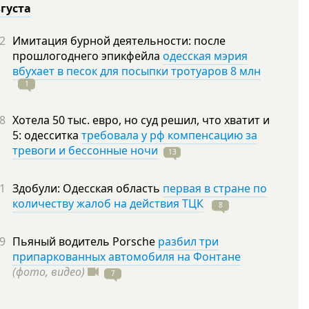
вгуста
2
Имитация бурной деятельности: после
прошлогоднего эпикфейла
одесская мэрия
вбухает в песок для посыпки тротуаров 8 млн
1
8
Хотела 50 тыс. евро, но суд решил, что хватит и
5: одесситка
требовала у рф компенсацию за
тревоги и бессонные ночи
13
1
Здобули: Одесская область
первая в стране по
количеству жалоб на действия ТЦК
8
9
Пьяный водитель Porsche
разбил три
припаркованных автомобиля на Фонтане
(фото, видео)
7