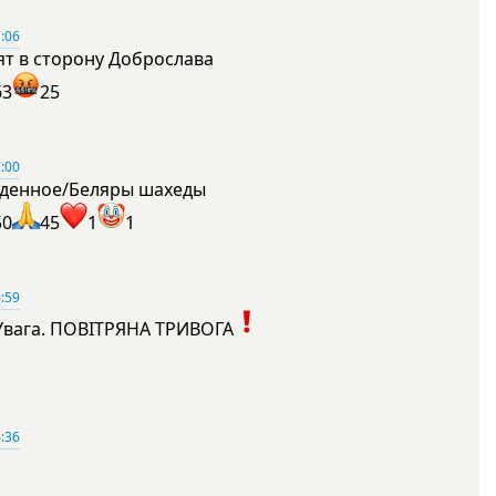
:06
ят в сторону Доброслава
63
25
:00
денное/Беляры шахеды
50
45
1
1
:59
Увага. ПОВІТРЯНА ТРИВОГА
1
:36