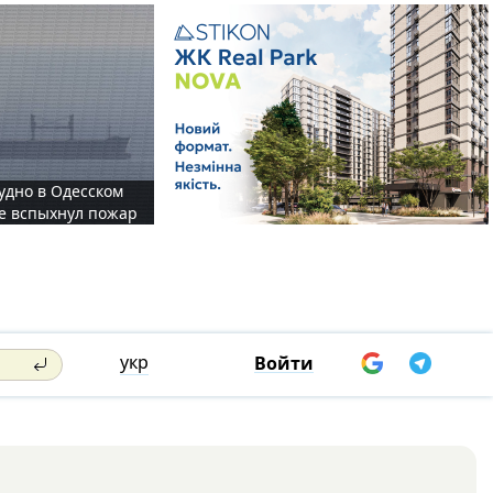
судно в Одесском
те вспыхнул пожар
укр
Войти