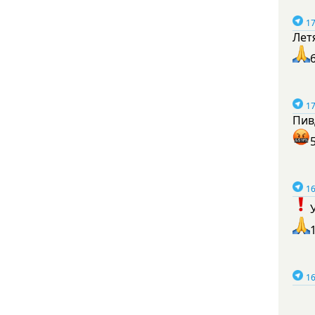
17
Лет
17
Пив
16
16