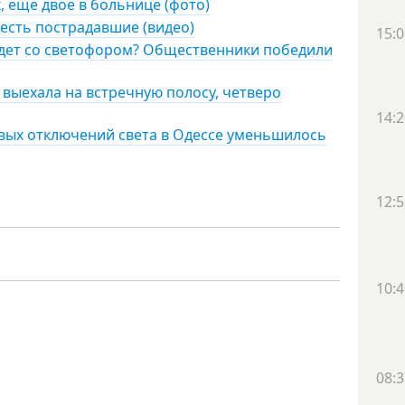
, еще двое в больнице (фото)
 есть пострадавшие (видео)
15:0
удет со светофором? Общественники победили
 выехала на встречную полосу, четверо
14:2
овых отключений света в Одессе уменьшилось
12:5
10:4
08:3