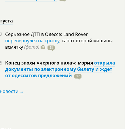
вгуста
2
Серьезное ДТП в Одессе: Land Rover
перевернулся на крышу
, капот второй машины
всмятку
(фото)
38
5
Конец эпохи «черного нала»: мэрия
открыла
документы по электронному билету и ждет
от одесситов предложений
17
 новости →