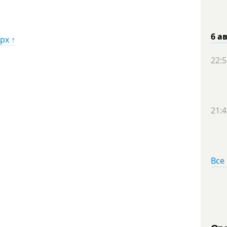
6 а
рх ↑
22:5
21:4
Все