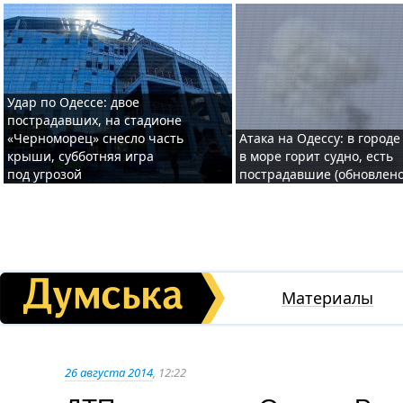
Удар по Одессе: двое
пострадавших, на стадионе
«Черноморец» снесло часть
Атака на Одессу: в городе
крыши, субботняя игра
в море горит судно, есть
под угрозой
пострадавшие (обновлено
Материалы
26 августа 2014
, 12:22