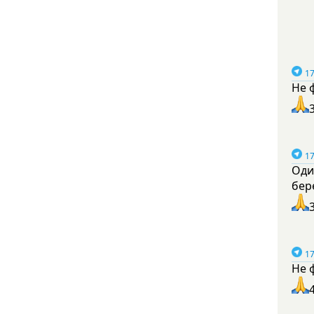
17
Не 
17
Оди
бер
17
Не 