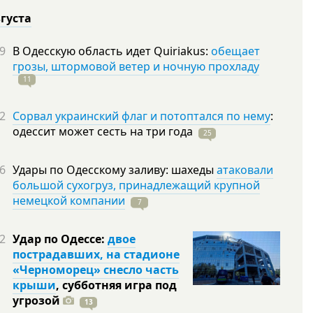
вгуста
9
В Одесскую область идет Quiriakus:
обещает
грозы, штормовой ветер и ночную прохладу
11
2
Сорвал украинский флаг и потоптался по нему
:
одессит может сесть на три
года
25
6
Удары по Одесскому заливу: шахеды
атаковали
большой сухогруз, принадлежащий крупной
немецкой компании
7
2
Удар по Одессе:
двое
пострадавших, на стадионе
«Черноморец» снесло часть
крыши
, субботняя игра под
угрозой
13