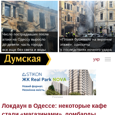
Число пострадавших после
атаки на Одессу выросло
«Пламя бушевало на верхнем
до девяти: часть города
этаже»: одесситы
все еще без света и воды
о последствиях ночного удара
укр
Реклама
Локдаун в Одессе: некоторые кафе
стали «магазинами», ломбарды