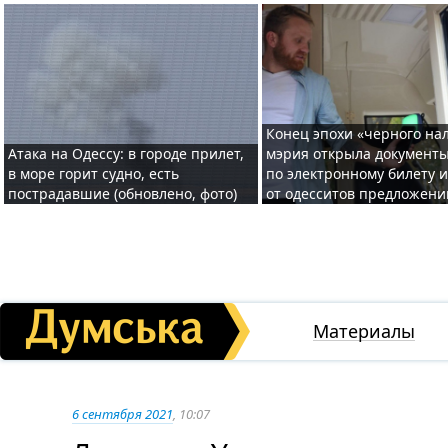
Конец эпохи «черного нал
Атака на Одессу: в городе прилет,
мэрия открыла документ
в море горит судно, есть
по электронному билету 
пострадавшие (обновлено, фото)
от одесситов предложени
Материалы
6 сентября 2021
, 10:07