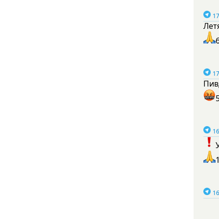
17
Лет
17
Пив
16
16