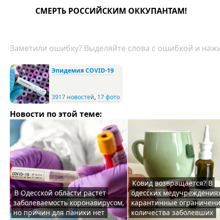
СМЕРТЬ РОССИЙСКИМ ОККУПАНТАМ!
Заметили ошибку? Выделяйте слова с ошибкой и нажи
Эпидемия COVID-19
3917 новостей
,
17 фото
Новости по этой теме:
Ковид возвращается? В
В Одесской области растет
одесских медучреждения
заболеваемость коронавирусом,
карантинные ограничени
но причин для паники нет
количества заболевших