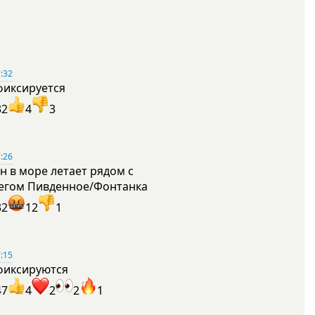
:32
фиксируется
32
4
3
:26
н в море летает рядом с
егом Пивденное/Фонтанка
32
12
1
:15
фиксируются
47
4
2
2
1