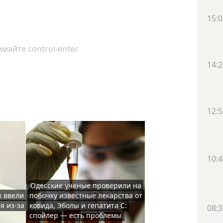
15:0
майте control-enter
14:2
12:5
10:4
Одесские ученые проверили на
х ввели
побочку известные лекарства от
я из-за
ковида, Эболы и гепатита С:
08:3
спойлер — есть проблемы