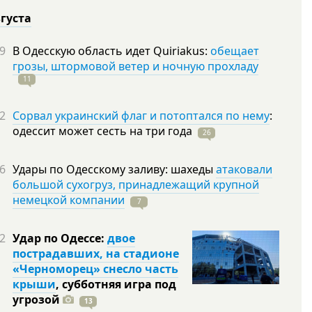
вгуста
9
В Одесскую область идет Quiriakus:
обещает
грозы, штормовой ветер и ночную прохладу
11
2
Сорвал украинский флаг и потоптался по нему
:
одессит может сесть на три
года
26
6
Удары по Одесскому заливу: шахеды
атаковали
большой сухогруз, принадлежащий крупной
немецкой компании
7
2
Удар по Одессе:
двое
пострадавших, на стадионе
«Черноморец» снесло часть
крыши
, субботняя игра под
угрозой
13