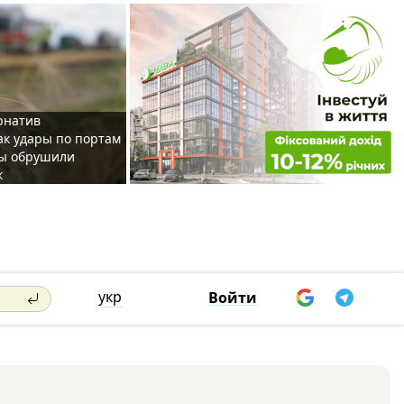
рнатив
как удары по портам
ы обрушили
к
укр
Войти