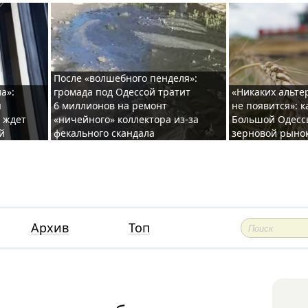
После «волшебного пенделя»:
а»:
громада под Одессой тратит
«Никаких альте
ы
6 миллионов на ремонт
не появится»: 
и ждет
«ничейного» коллектора из-за
Большой Одесс
й
фекального скандала
зерновой рыно
Архив
Топ