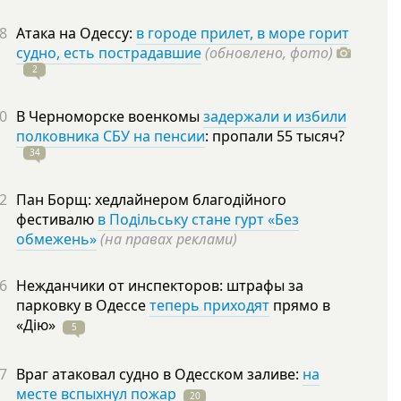
8
Атака на Одессу:
в городе прилет, в море горит
судно, есть пострадавшие
(обновлено, фото)
2
0
В Черноморске военкомы
задержали и избили
полковника СБУ на пенсии
: пропали 55
тысяч?
34
2
Пан Борщ: хедлайнером благодійного
фестивалю
в Подільську стане гурт «Без
обмежень»
(на правах реклами)
6
Нежданчики от инспекторов: штрафы за
парковку в Одессе
теперь приходят
прямо в
«Дію»
5
7
Враг атаковал судно в Одесском заливе:
на
месте вспыхнул пожар
20