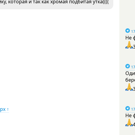
, которая и так как хромая подбитая утка((((
17
Не 
17
Оди
бер
рх ↑
17
Не 