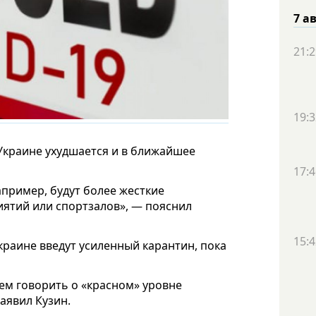
7 а
21:2
19:3
 Украине ухудшается и в ближайшее
17:4
апример, будут более жесткие
ятий или спортзалов», — пояснил
15:4
краине введут усиленный карантин, пока
дем говорить о «красном» уровне
аявил Кузин.