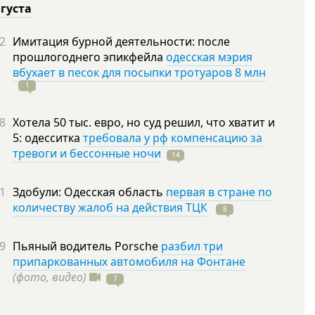
вгуста
2
Имитация бурной деятельности: после
прошлогоднего эпикфейла
одесская мэрия
вбухает в песок для посыпки тротуаров 8 млн
1
8
Хотела 50 тыс. евро, но суд решил, что хватит и
5: одесситка
требовала у рф компенсацию за
тревоги и бессонные ночи
14
1
Здобули: Одесская область
первая в стране по
количеству жалоб на действия ТЦК
8
9
Пьяный водитель Porsche
разбил три
припаркованных автомобиля на Фонтане
(фото, видео)
7