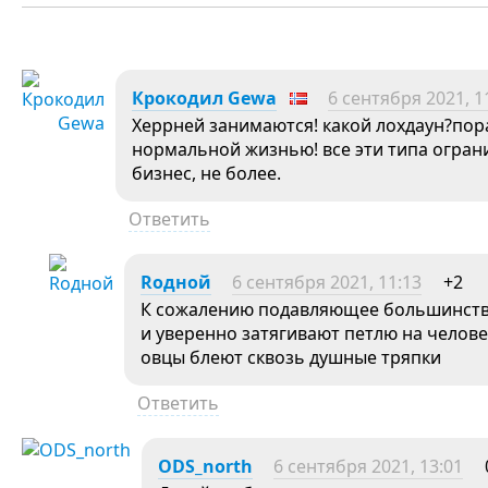
Крокодил Gewa
6 сентября 2021, 1
Херрней занимаются! какой лохдаун?пора
нормальной жизнью! все эти типа огран
бизнес, не более.
Ответить
Roдной
6 сентября 2021, 11:13
+2
К сожалению подавляющее большинство
и уверенно затягивают петлю на челове
овцы блеют сквозь душные тряпки
Ответить
ODS_north
6 сентября 2021, 13:01