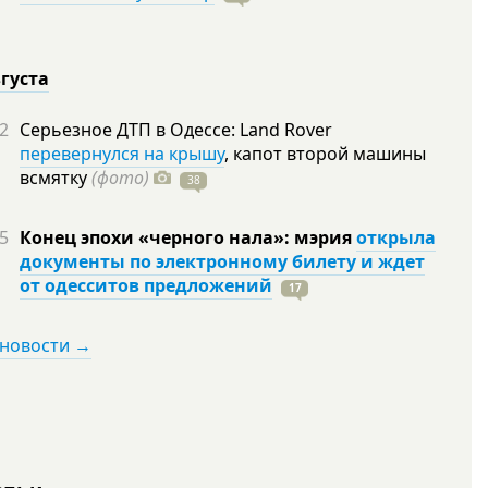
вгуста
2
Серьезное ДТП в Одессе: Land Rover
перевернулся на крышу
, капот второй машины
всмятку
(фото)
38
5
Конец эпохи «черного нала»: мэрия
открыла
документы по электронному билету и ждет
от одесситов предложений
17
 новости →