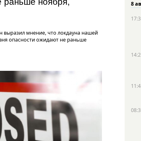
е раньше ноября,
8 а
17:3
н выразил мнение, что локдауна нашей
ровня опасности ожидают не раньше
14:2
11:4
08:3