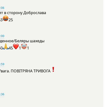
:06
ят в сторону Доброслава
63
25
:00
денное/Беляры шахеды
50
45
1
1
:59
Увага. ПОВІТРЯНА ТРИВОГА
1
:36