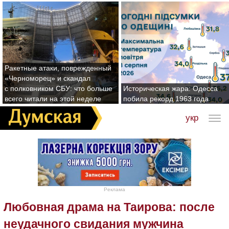
Ракетные атаки, поврежденный
«Черноморец» и скандал
с полковником СБУ: что больше
Историческая жара: Одесса
всего читали на этой неделе
побила рекорд 1963 года
укр
Реклама
Любовная драма на Таирова: после
неудачного свидания мужчина