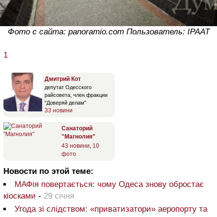
Фото с сайта: panoramio.com Пользователь: IPAAT
1
Дмитрий Кот
депутат Одесского
райсовета, член фракции
"Доверяй делам"
33 новини
Санаторий
"Магнолия"
43 новини
,
10
фото
Новости по этой теме:
МАФія повертається: чому Одеса знову обростає
кіосками
-
29 січня
Угода зі слідством: «приватизатори» аеропорту та