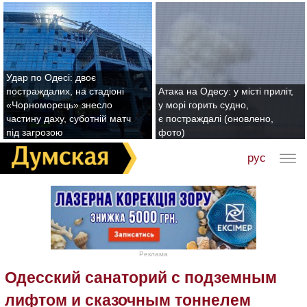
Удар по Одесі: двоє
постраждалих, на стадіоні
Атака на Одесу: у місті приліт,
«Чорноморець» знесло
у морі горить судно,
частину даху, суботній матч
є постраждалі (оновлено,
під загрозою
фото)
рус
Реклама
Одесский санаторий с подземным
лифтом и сказочным тоннелем