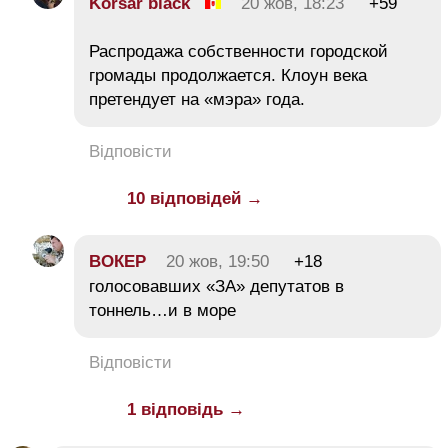
Korsar black
20 жов, 18:23
+59
Распродажа собственности городской
громады продолжается. Клоун века
претендует на «мэра» года.
Відповісти
10 відповідей →
ВОКЕР
20 жов, 19:50
+18
голосовавших «ЗА» депутатов в
тоннель…и в море
Відповісти
1 відповідь →