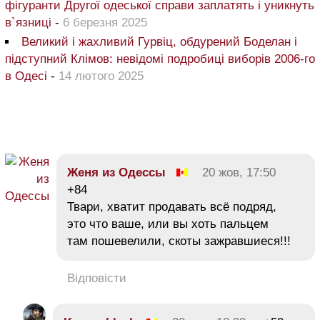
фігуранти Другої одеської справи заплатять і уникнуть
в`язниці
-
6 березня 2025
Великий і жахливий Гурвіц, обдурений Боделан і
підступний Клімов: невідомі подробиці виборів 2006-го
в Одесі
-
14 лютого 2025
Женя из Одессы
20 жов, 17:50
+84
Твари, хватит продавать всё подряд,
это что ваше, или вы хоть пальцем
там пошевелили, скоты зажравшиеся!!!
Відповісти