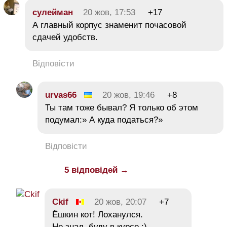
сулейман
20 жов, 17:53
+17
А главный корпус знаменит почасовой
сдачей удобств.
Відповісти
urvas66
20 жов, 19:46
+8
Ты там тоже бывал? Я только об этом
подумал:» А куда податься?»
Відповісти
5 відповідей →
Ckif
20 жов, 20:07
+7
Ёшкин кот! Лоханулся.
Не знал, буду в курсе :)