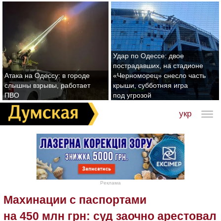
Удар по Одессе: двое
пострадавших, на стадионе
Атака на Одессу: в городе
«Черноморец» снесло часть
слышны взрывы, работает
крыши, субботняя игра
ПВО
под угрозой
укр
Реклама
Махинации с паспортами
на 450 млн грн: суд заочно арестовал