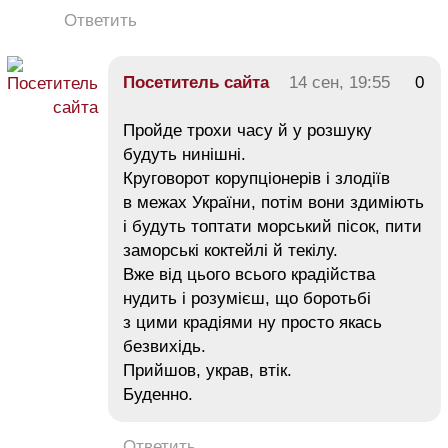
Ответить
Посетитель сайта
14 сен, 19:55
0
Пройде трохи часу й у розшуку
будуть нинішні.
Круговорот корупціонерів і злодіїв
в межах України, потім вони здиміють
і будуть топтати морський пісок, пити
заморські коктейлі й текілу.
Вже від цього всього крадійства
нудить і розумієш, що боротьбі
з цими крадіями ну просто якась
безвихідь.
Прийшов, украв, втік.
Буденно.
Ответить