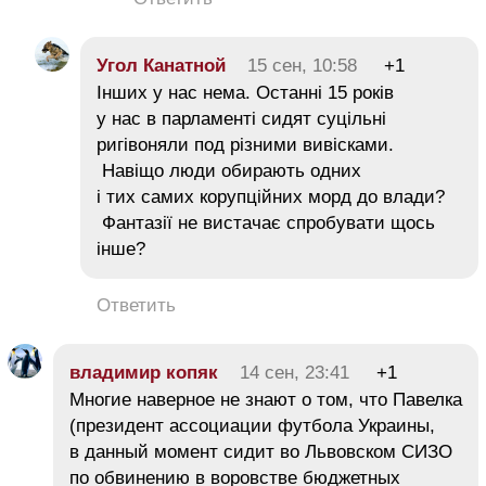
Угол Канатной
15 сен, 10:58
+1
Інших у нас нема. Останні 15 років
у нас в парламенті сидят суцільні
ригівоняли под різними вивісками.
Навіщо люди обирають одних
і тих самих корупційних морд до влади?
Фантазії не вистачає спробувати щось
інше?
Ответить
владимир копяк
14 сен, 23:41
+1
Многие наверное не знают о том, что Павелка
(президент ассоциации футбола Украины,
в данный момент сидит во Львовском СИЗО
по обвинению в воровстве бюджетных