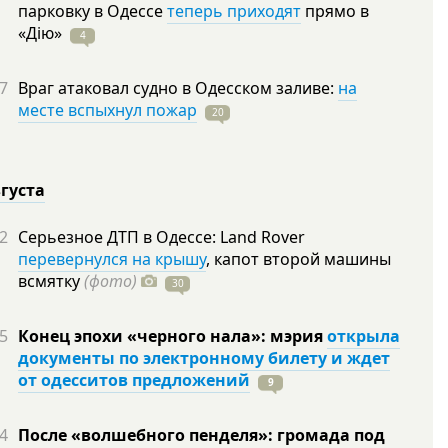
парковку в Одессе
теперь приходят
прямо в
«Дію»
4
7
Враг атаковал судно в Одесском заливе:
на
месте вспыхнул пожар
20
вгуста
2
Серьезное ДТП в Одессе: Land Rover
перевернулся на крышу
, капот второй машины
всмятку
(фото)
30
5
Конец эпохи «черного нала»: мэрия
открыла
документы по электронному билету и ждет
от одесситов предложений
9
4
После «волшебного пенделя»: громада под