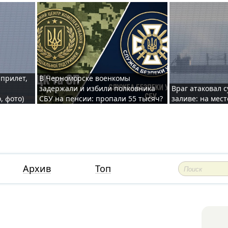
 прилет,
В Черноморске военкомы
задержали и избили полковника
Враг атаковал 
, фото)
СБУ на пенсии: пропали 55 тысяч?
заливе: на мес
Архив
Топ