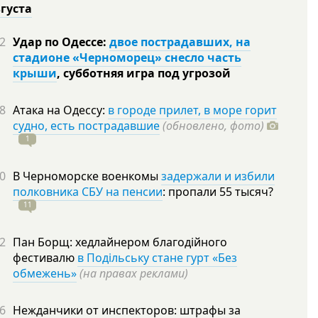
вгуста
2
Удар по Одессе:
двое пострадавших, на
стадионе «Черноморец» снесло часть
крыши
, субботняя игра под угрозой
8
Атака на Одессу:
в городе прилет, в море горит
судно, есть пострадавшие
(обновлено, фото)
1
0
В Черноморске военкомы
задержали и избили
полковника СБУ на пенсии
: пропали 55
тысяч?
11
2
Пан Борщ: хедлайнером благодійного
фестивалю
в Подільську стане гурт «Без
обмежень»
(на правах реклами)
6
Нежданчики от инспекторов: штрафы за