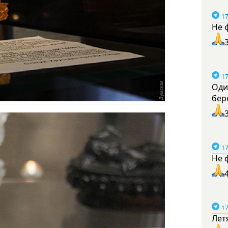
17
Не 
17
Оди
бер
17
Не 
17
Лет