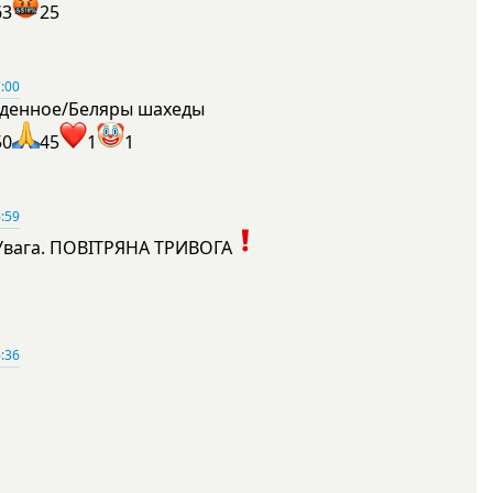
63
25
:00
денное/Беляры шахеды
50
45
1
1
:59
Увага. ПОВІТРЯНА ТРИВОГА
1
:36