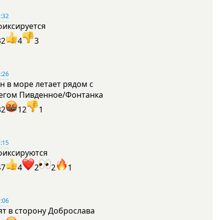
:32
фиксируется
32
4
3
:26
н в море летает рядом с
егом Пивденное/Фонтанка
32
12
1
:15
фиксируются
47
4
2
2
1
:06
ят в сторону Доброслава