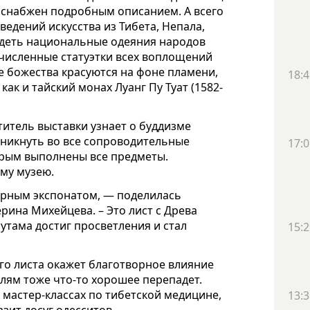
и снабжен подробным описанием. А всего
едений искусства из Тибета, Непала,
видеть национальные одеяния народов
очисленные статуэтки всех воплощений
ые божества красуются на фоне пламени,
18:4
ак и тайский монах Луанг Пу Туат (1582-
итель выставки узнает о буддизме
 вникнуть во все сопроводительные
17:0
орым выполнены все предметы.
му музею.
орным экспонатом, — поделилась
ина Михейцева. – Это лист с Древа
аутама достиг просветления и стал
15:2
ого листа окажет благотворное влияние
елям тоже что-то хорошее перепадет.
мастер-классах по тибетской медицине,
13:3