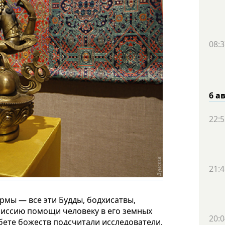
08:3
6 а
22:5
21:4
армы — все эти Будды, бодхисатвы,
 миссию помощи человеку в его земных
20:0
бете божеств подсчитали исследователи,