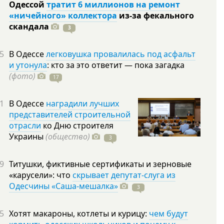
Одессой
тратит 6 миллионов на ремонт
«ничейного» коллектора
из-за фекального
скандала
3
5
В Одессе
легковушка провалилась под асфальт
и утонула
: кто за это ответит — пока загадка
(фото)
17
1
В Одессе
наградили лучших
представителей строительной
отрасли
ко Дню строителя
Украины
(общество)
3
9
Титушки, фиктивные сертификаты и зерновые
«карусели»: что
скрывает депутат-слуга из
Одесчины «Саша-мешалка»
3
5
Хотят макароны, котлеты и курицу:
чем будут