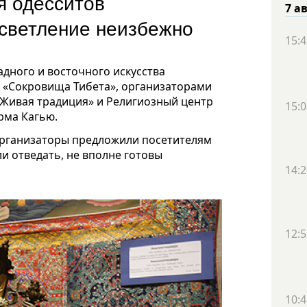
я одесситов
7 а
светление неизбежно
15:4
адного и восточного искусства
ка «Сокровища Тибета», организаторами
Живая традиция» и Религиозный центр
15:0
рма Кагью.
 организаторы предложили посетителям
ли отведать, не вполне готовы
14:2
12:5
10:4