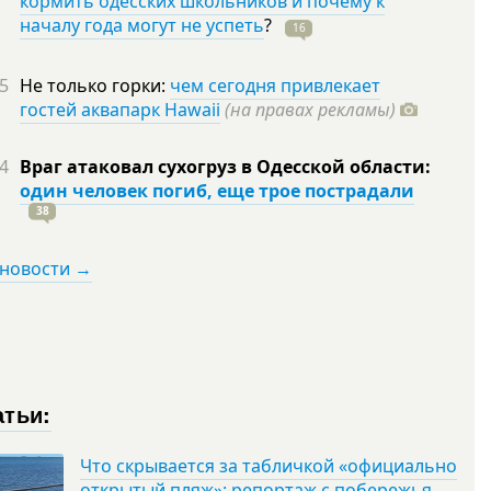
кормить одесских школьников и почему к
началу года могут не успеть
?
16
5
Не только горки:
чем сегодня привлекает
гостей аквапарк Hawaii
(на правах рекламы)
4
Враг атаковал сухогруз в Одесской области:
один человек погиб, еще трое пострадали
38
 новости →
атьи:
Что скрывается за табличкой «официально
открытый пляж»: репортаж с побережья