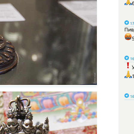
17
Пив
16
16