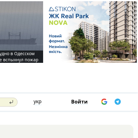
судно в Одесском
те вспыхнул пожар
укр
Войти