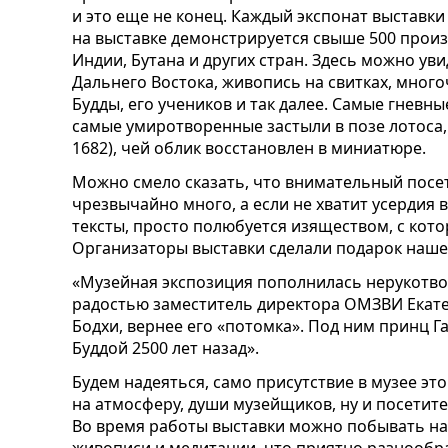
и это еще не конец. Каждый экспонат выставк
на выставке демонстрируется свыше 500 произв
Индии, Бутана и других стран. Здесь можно у
Дальнего Востока, живопись на свитках, мног
Будды, его учеников и так далее. Самые гневн
самые умиротворенные застыли в позе лотоса, к
1682), чей облик восстановлен в миниатюре.
Можно смело сказать, что внимательный посет
чрезвычайно много, а если не хватит усердия
тексты, просто полюбуется изяществом, с кот
Организаторы выставки сделали подарок наше
«Музейная экспозиция пополнилась нерукотв
радостью заместитель директора ОМЗВИ Екатер
Бодхи, вернее его «потомка». Под ним принц Г
Буддой 2500 лет назад».
Будем надеяться, само присутствие в музее эт
на атмосферу, души музейщиков, ну и посетит
Во время работы выставки можно побывать на 