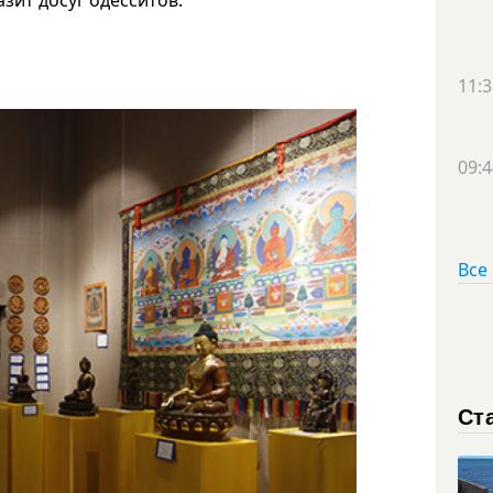
зит досуг одесситов.
11:3
09:4
Все
Ст