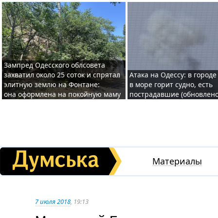
Зампред Одесского облсовета
захватил около 25 соток и спрятал
Атака на Одессу: в городе
элитную землю на Фонтане:
в море горит судно, есть
она оформлена на покойную маму
пострадавшие (обновлено
Материалы
7 июля 2018
, 19:13