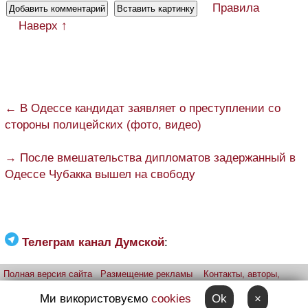
Правила
Наверх ↑
← В Одессе кандидат заявляет о преступлении со
стороны полицейских (фото, видео)
→ После вмешательства дипломатов задержанный в
Одессе Чубакка вышел на свободу
Телеграм канал Думской
:
Полная версия сайта
Размещение рекламы
Контакты, авторы,
редакция
Telegram-канал
Приложение:
iPhone
Android
Ми використовуємо
cookies
Ok
×
Прислать фото через telegram
Patreon