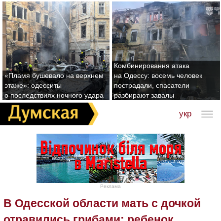
Комбинировання атака
«Пламя бушевало на верхнем
на Одессу: восемь человек
этаже»: одесситы
пострадали, спасатели
о последствиях ночного удара
разбирают завалы
укр
Реклама
В Одесской области мать с дочкой
отравились грибами: ребенок