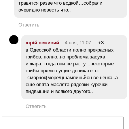
травятся разве что водкой…собрали
очевидно невесть что..
Ответить
юрій неживий
4 ноя, 11:07
+3
в Одесской области полно прекрасных
грибов..полно..но проблема засуха
и жара..тогда они не растут..некоторые
грибы прямо сущие деликатесы
-сморчок(морел)шампиньйон вешенка..а
ещё опята маслята рядовки курочки
пидвышни и всякого другого..
Ответить