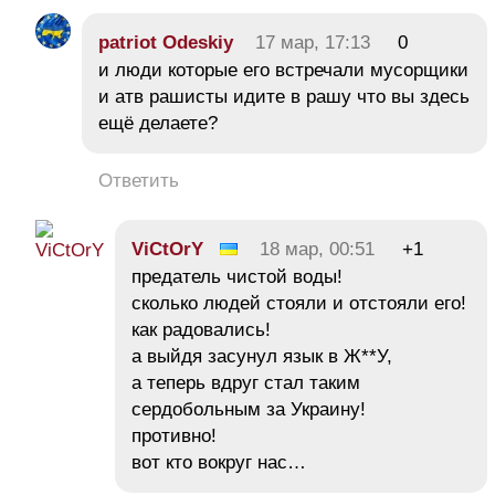
patriot Odeskiy
17 мар, 17:13
0
и люди которые его встречали мусорщики
и атв рашисты идите в рашу что вы здесь
ещё делаете?
Ответить
ViCtOrY
18 мар, 00:51
+1
предатель чистой воды!
сколько людей стояли и отстояли его!
как радовались!
а выйдя засунул язык в Ж**У,
а теперь вдруг стал таким
сердобольным за Украину!
противно!
вот кто вокруг нас…