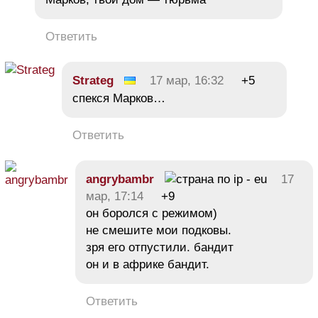
Ответить
Strateg
17 мар, 16:32
+5
спекся Марков…
Ответить
angrybambr
17
мар, 17:14
+9
он боролся с режимом)
не смешите мои подковы.
зря его отпустили. бандит
он и в африке бандит.
Ответить