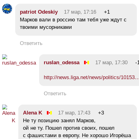
patriot Odeskiy
17 мар, 17:16
+1
Марков вали в россию там тебя уже ждут с
твоими мусорниками
Ответить
ruslan_odessa
17 мар, 17:30
-
http://news.liga.net/news/politics/10153
Ответить
Alena K
17 мар, 17:43
+3
Не ту позицию занял Марков,
ой не ту. Пошел против своих, пошел
с фашистами в европу. Не хорошо Игорёша