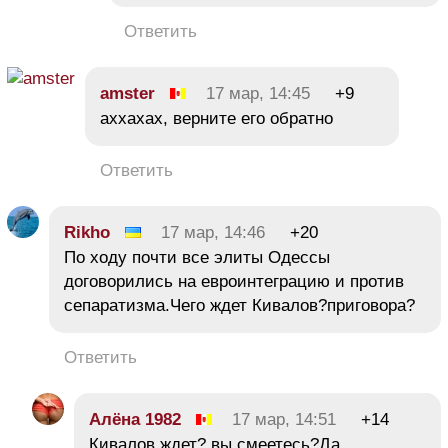
Ответить
amster
17 мар, 14:45
+9
аххахах, верните его обратно
Ответить
Rikho
17 мар, 14:46
+20
По ходу почти все элиты Одессы
договорились на евроинтеграцию и против
сепаратизма.Чего ждет Кивалов?приговора?
Ответить
Алёна 1982
17 мар, 14:51
+14
Кивалов ждет? вы смеетесь?Да