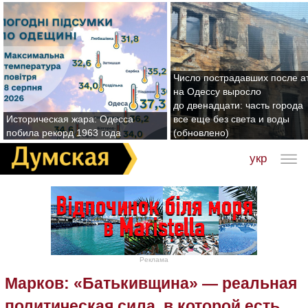
Число пострадавших после а
на Одессу выросло
до двенадцати: часть города
Историческая жара: Одесса
все еще без света и воды
побила рекорд 1963 года
(обновлено)
укр
Реклама
Марков: «Батькивщина» — реальная
политическая сила, в которой есть