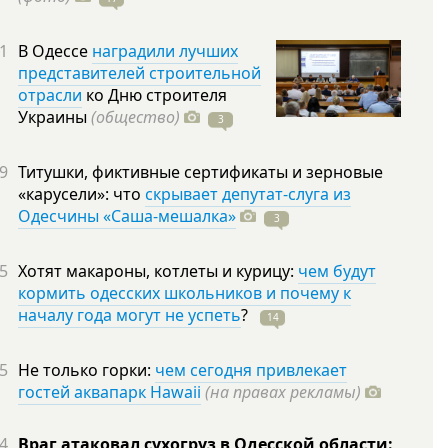
1
В Одессе
наградили лучших
представителей строительной
отрасли
ко Дню строителя
Украины
(общество)
3
9
Титушки, фиктивные сертификаты и зерновые
«карусели»: что
скрывает депутат-слуга из
Одесчины «Саша-мешалка»
3
5
Хотят макароны, котлеты и курицу:
чем будут
кормить одесских школьников и почему к
началу года могут не успеть
?
14
5
Не только горки:
чем сегодня привлекает
гостей аквапарк Hawaii
(на правах рекламы)
4
Враг атаковал сухогруз в Одесской области: