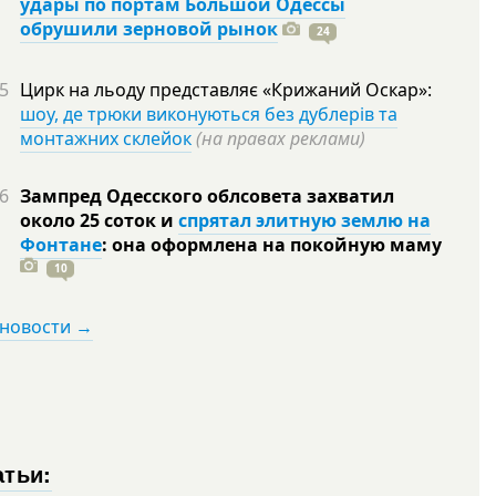
удары по портам Большой Одессы
обрушили зерновой рынок
24
5
Цирк на льоду представляє «Крижаний Оскар»:
шоу, де трюки виконуються без дублерів та
монтажних склейок
(на правах реклами)
6
Зампред Одесского облсовета захватил
около 25 соток и
спрятал элитную землю на
Фонтане
: она оформлена на покойную
маму
10
 новости →
атьи: