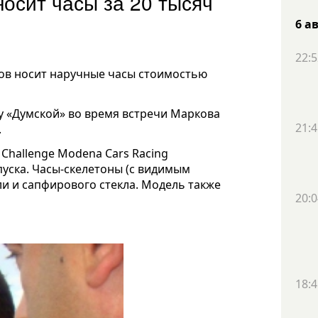
осит часы за 20 тысяч
6 а
22:5
ков носит наручные часы стоимостью
у «Думской» во время встречи Маркова
21:4
.
 Challenge Modena Cars Racing
уска. Часы-скелетоны (с видимым
 и сапфирового стекла. Модель также
20:0
18:4