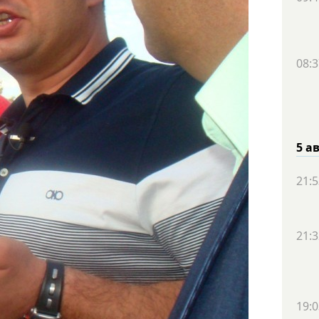
08:3
5 а
21:5
21:3
19:0