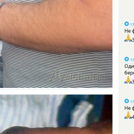
17
Не 
17
Оди
бер
17
Не 