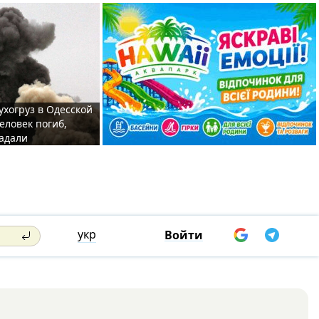
ухогруз в Одесской
еловек погиб,
адали
укр
Войти