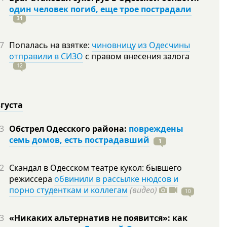
один человек погиб, еще трое пострадали
31
7
Попалась на взятке:
чиновницу из Одесчины
отправили в СИЗО
с правом внесения залога
12
вгуста
3
Обстрел Одесского района:
повреждены
семь домов, есть пострадавший
1
2
Скандал в Одесском театре кукол: бывшего
режиссера
обвинили в рассылке нюдсов и
порно студенткам и коллегам
(видео)
10
3
«Никаких альтернатив не появится»: как