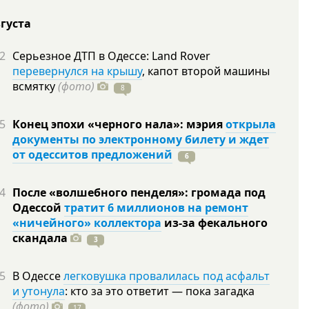
вгуста
2
Серьезное ДТП в Одессе: Land Rover
перевернулся на крышу
, капот второй машины
всмятку
(фото)
8
5
Конец эпохи «черного нала»: мэрия
открыла
документы по электронному билету и ждет
от одесситов предложений
6
4
После «волшебного пенделя»: громада под
Одессой
тратит 6 миллионов на ремонт
«ничейного» коллектора
из-за фекального
скандала
3
5
В Одессе
легковушка провалилась под асфальт
и утонула
: кто за это ответит — пока загадка
(фото)
17