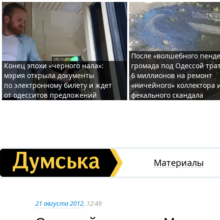
После «волшебного пенде
Конец эпохи «черного нала»:
громада под Одессой тра
мэрия открыла документы
6 миллионов на ремонт
по электронному билету и ждет
«ничейного» коллектора и
от одесситов предложений
фекального скандала
Материалы
21 августа 2012
, 12:49