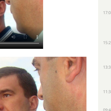
17:0
15:2
13:3
11:3
09:4