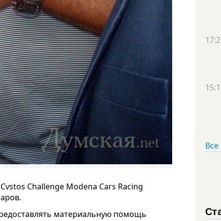
17:2
15:1
Все
Cvstos Challenge Modena Cars Racing
ларов.
Ст
предоставлять материальную помощь