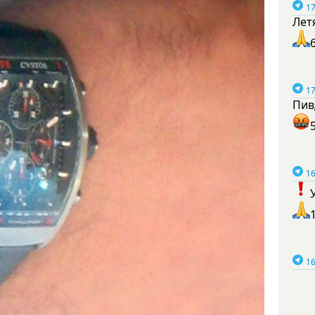
17
Лет
17
Пив
16
16