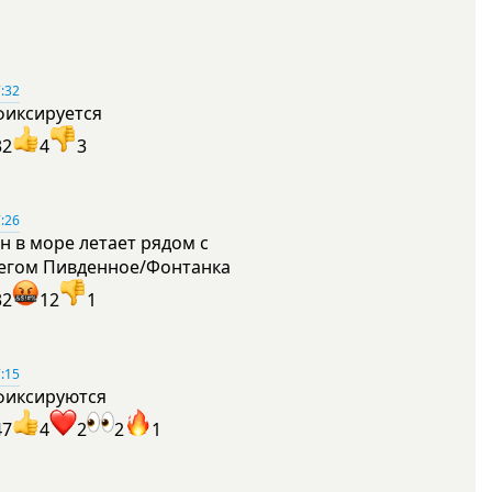
:32
фиксируется
32
4
3
:26
н в море летает рядом с
егом Пивденное/Фонтанка
32
12
1
:15
фиксируются
47
4
2
2
1