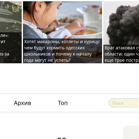
ля»:
тит
Хотят макароны, котлеты и курицу:
чем будут кормить одесских
Враг атаковал с
з-за
школьников и почему к началу
области: один ч
года могут не успеть?
еще трое постр
Архив
Топ