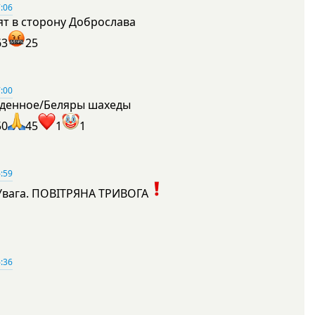
:06
ят в сторону Доброслава
63
25
:00
денное/Беляры шахеды
50
45
1
1
:59
Увага. ПОВІТРЯНА ТРИВОГА
1
:36